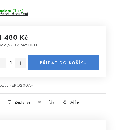
ladem
(1 ks)
žnosti doručení
4 480 Kč
966,94 Kč bez DPH
rná cena:
PŘIDAT DO KOŠÍKU
ží:
LIFEPO200AH
k
Zeptat se
Hlídat
Sdílet