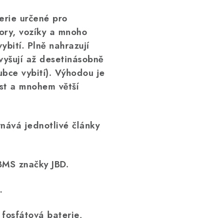
erie určené pro
tory, vozíky a mnoho
ybití. Plně nahrazují
evyšují až desetinásobně
ubce vybití). Výhodou je
ost a mnohem větší
vnává jednotlivé články
 BMS značky JBD.
.
 fosfátová baterie,