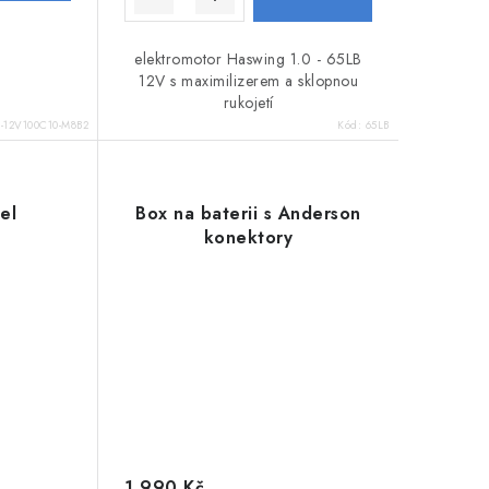
elektromotor Haswing 1.0 - 65LB
12V s maximilizerem a sklopnou
rukojetí
-12V100C10-M8B2
Kód:
65LB
el
Box na baterii s Anderson
konektory
1 990 Kč