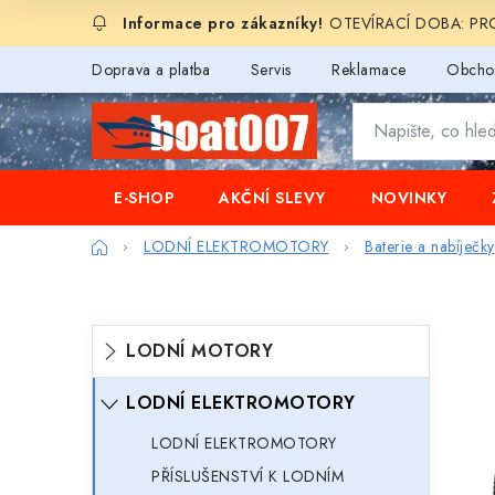
Přejít
OTEVÍRACÍ DOBA: PROD
na
obsah
Doprava a platba
Servis
Reklamace
Obcho
E-SHOP
AKČNÍ SLEVY
NOVINKY
Domů
LODNÍ ELEKTROMOTORY
Baterie a nabíječky
P
K
Přeskočit
LODNÍ MOTORY
o
kategorie
a
s
LODNÍ ELEKTROMOTORY
t
t
e
LODNÍ ELEKTROMOTORY
r
PŘÍSLUŠENSTVÍ K LODNÍM
g
a