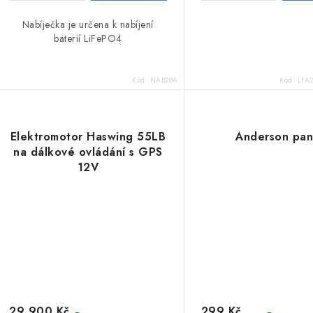
Nabíječka je určena k nabíjení
baterií LiFePO4
Kód:
NAB20A
Kód:
LFA2
Elektromotor Haswing 55LB
Anderson pan
na dálkové ovládání s GPS
12V
29 900 Kč
299 Kč