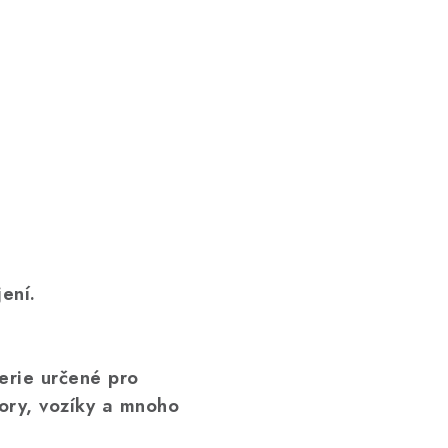
ení.
erie určené pro
tory, vozíky a mnoho