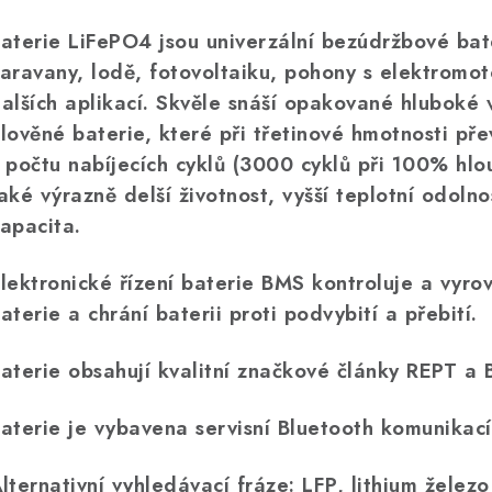
aterie LiFePO4 jsou univerzální bezúdržbové bat
aravany, lodě, fotovoltaiku, pohony s elektromo
alších aplikací. Skvěle snáší opakované hluboké v
lověné baterie, které při třetinové hmotnosti př
 počtu nabíjecích cyklů (3000 cyklů při 100% hlo
aké výrazně delší životnost, vyšší teplotní odoln
apacita.
lektronické řízení baterie BMS kontroluje a vyro
aterie a chrání baterii proti podvybití a přebití.
aterie obsahují kvalitní značkové články REPT a
aterie je vybavena servisní Bluetooth komunikací
lternativní vyhledávací fráze: LFP, lithium železo