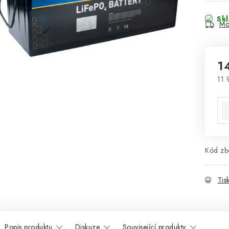
Sk
Mo
1
11 
Mě
Kód zbo
Tis
Popis produktu
Diskuze
Související produkty