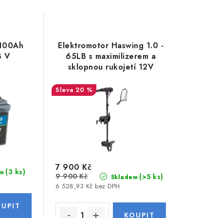
 100Ah
Elektromotor Haswing 1.0 -
8 V
65LB s maximilizerem a
sklopnou rukojetí 12V
20 %
7 900 Kč
(3 ks)
m
9 900 Kč
(>5 ks)
Skladem
6 528,93 Kč bez DPH