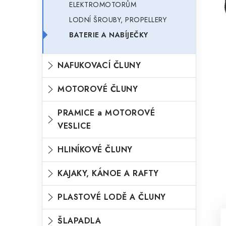
ELEKTROMOTORŮM
o
n
LODNÍ ŠROUBY, PROPELLERY
n
r
BATERIE A NABÍJEČKY
í
i
p
e
NAFUKOVACÍ ČLUNY
a
n
MOTOROVÉ ČLUNY
e
l
PRAMICE a MOTOROVÉ
VESLICE
HLINÍKOVÉ ČLUNY
KAJAKY, KÁNOE A RAFTY
PLASTOVÉ LODĚ A ČLUNY
ŠLAPADLA