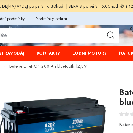
EJNA/VÝDEJ po-pá 8-16:30hod. | SERVIS po-pá 8-16:00hod. ✆ +4
dní podmínky
Podmínky ochrany osobních údajů
ZPRAVODAJ
KONTAKTY
LODNÍ MOTORY
NAFUK
Baterie LiFePO4 200 Ah bluetooth 12,8V
Bat
blu
Bater