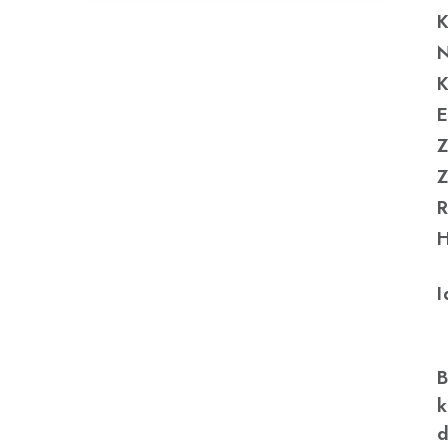
K
N
K
E
Z
Z
R
H
I
B
k
d