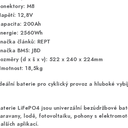
onektory: M8
apětí: 12,8V
apacita: 200Ah
nergie: 2560Wh
načka článků: REPT
načka BMS: JBD
ozměry (d x š x v): 522 x 240 x 224mm
motnost: 18,5kg
deální baterie pro cyklický provoz a hluboké vybíj
aterie LiFePO4 jsou univerzální bezúdržbové bat
aravany, lodě, fotovoltaiku, pohony s elektromo
alších aplikací.