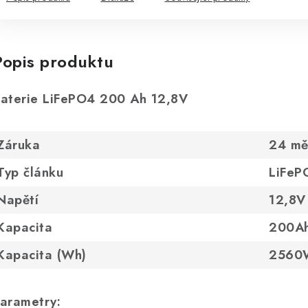
Popis produktu
aterie LiFePO4 200 Ah 12,8V
Záruka
24 mě
Typ článku
LiFeP
Napětí
12,8V
Kapacita
200A
Kapacita (Wh)
2560
arametry: