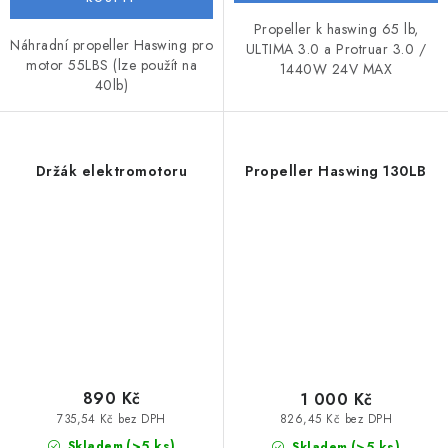
Propeller k haswing 65 lb,
Náhradní propeller Haswing pro
ULTIMA 3.0 a Protruar 3.0 /
motor 55LBS (lze použít na
1440W 24V MAX
40lb)
Držák elektromotoru
Propeller Haswing 130LB
890 Kč
1 000 Kč
735,54 Kč bez DPH
826,45 Kč bez DPH
(>5 ks)
(>5 ks)
Skladem
Skladem