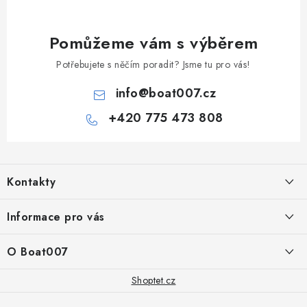
Pomůžeme vám s výběrem
Potřebujete s něčím poradit? Jsme tu pro vás!
info
@
boat007.cz
+420 775 473 808
Z
á
Kontakty
p
a
PRODEJNA/ESHOP
Informace pro vás
+420 775 473 808
t
í
Doprava a platba
O Boat007
PŘÍJEM/VÝDEJ/SERVIS zakázek
+420 775 576 669
Servis
O nás
Shoptet.cz
Reklamace
Rosická 653, 19017 Praha 9 - Vinoř
Naše značky a zastoupení