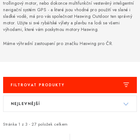
MOTOROVÉ ČLUNY
trollingový motor, nebo dokonce multifunkční vestavěný inteligentní
navigační systém GPS - a které jsou vhodné pro použití ve slané i
sladké vodě, má pro vás společnost Haswing Outdoor ten správný
LODNÍ ELEKTROMOTORY
motor. Užijte si své rybářské výlety a plavbu na lodi se všemi
výhodami, které vám poskytnou motory Haswing.
PRAMICE A MOTOROVÉ VESLICE
Máme výhradní zastoupení pro značku Haswing pro ČR.
HLINÍKOVÉ ČLUNY
KAJAKY, KÁNOE A RAFTY
PLASTOVÉ LODĚ A ČLUNY
FILTROVAT PRODUKTY
V
Ř
ŠLAPADLA
NEJLEVNĚJŠÍ
ý
a
VODNÍ SKŮTRY
p
z
i
e
Stránka
1
z
3
-
27
položek celkem
KATAMARÁNY - PONTON BOAT
s
n