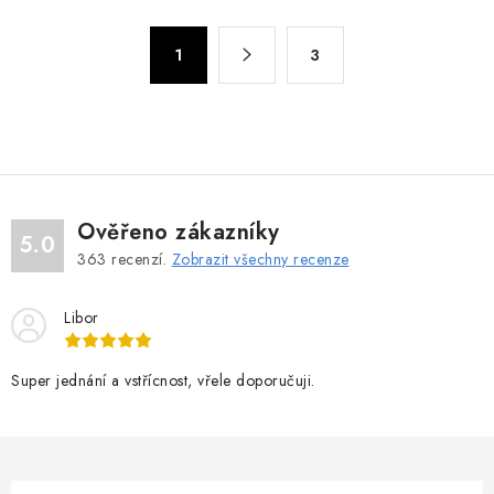
l
á
S
d
1
3
t
a
r
c
á
n
í
k
p
o
r
v
v
Ověřeno zákazníky
5.0
á
k
363
recenzí.
Zobrazit všechny recenze
n
y
í
v
Libor
ý
p
Super jednání a vstřícnost, vřele doporučuji.
i
s
u