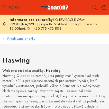
Přejít
Hleda
na
obsah
OTEVÍRACÍ DOBA:
E-SHOP
PRODEJNA/VÝDEJ po-pá 8-16:30hod. | SERVIS po-pá 8-
16:00hod. ✆ +420 775 473 808
AKČNÍ SLEVY
Prodávané značky
NOVINKY
Haswing
ZPRAVODAJ
Webová stránka značky:
Haswing
KONTAKTY
Haswing Outdoor se zaměřuje na poskytování vysoce kvalitních
motorů, dílů a příslušenství určených pro seriózní rybáře, kteří
LODNÍ MOTORY
vyžadují všestrannost, pohodlí, výkon a účinnost. Na své výrobky
klademe vysoké nároky, abychom zajistili, že naši zákazníci
dostanou ten nejlepší možný produkt, který můžeme nabídnout. Díky
NAFUKOVACÍ ČLUNY
různým typům zařízení, z nichž si můžete vybrat - ať už potřebujete
jednoduchý přímý bezkartáčový motor, nebo dálkově ovládaný