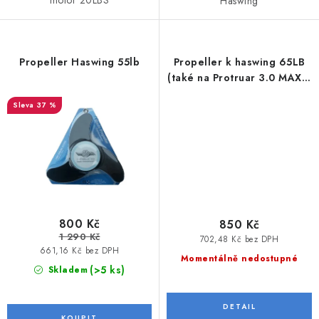
motor 20LBS
Haswing
Propeller Haswing 55lb
Propeller k haswing 65LB
(také na Protruar 3.0 MAX a
ULTIMA 3.0)
37 %
800 Kč
850 Kč
1 290 Kč
702,48 Kč bez DPH
661,16 Kč bez DPH
Momentálně nedostupné
(>5 ks)
Skladem