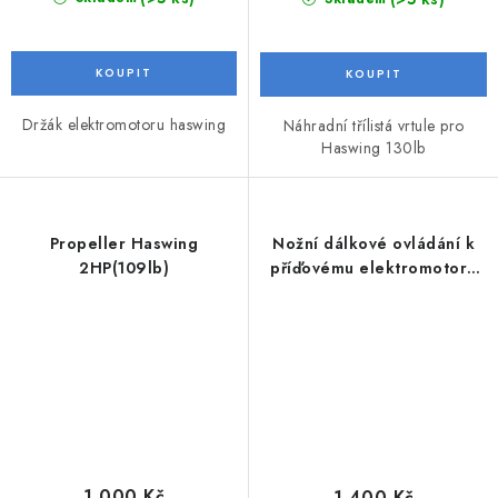
Držák elektromotoru haswing
Náhradní třílistá vrtule pro
Haswing 130lb
Propeller Haswing
Nožní dálkové ovládání k
2HP(109lb)
příďovému elektromotoru
Haswing
1 000 Kč
1 400 Kč