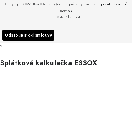
Copyright 2026
Boat007.cz
. Všechna práva vyhrazena.
Upravit nastavení
Obchodní podmínky
Servis
cookies
Podmínky ochrany osobních údajů
Vytvořil Shoptet
Reklamace
Všechny značky
Odstoupit od smlouvy
×
Splátková kalkulačka ESSOX