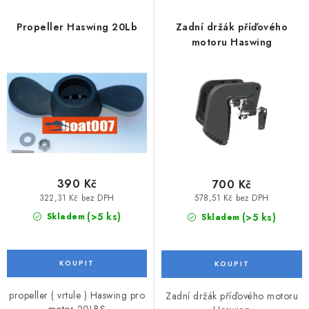
p
í
VODNÍ SPORTY
r
p
Propeller Haswing 20Lb
Zadní držák příďového
o
r
motoru Haswing
PŘÍSLUŠENSTVÍ K ČLUNŮM
d
o
u
d
PŘÍSLUŠENSTVÍ K MOTORŮM
k
u
t
k
PŘÍVĚSY K LODÍM
ů
t
ů
ZNAČKY
390 Kč
700 Kč
Doprava a platba
Servis
Reklamace
322,31 Kč bez DPH
578,51 Kč bez DPH
(>5 ks)
(>5 ks)
Skladem
Skladem
Obchodní podmínky
Podmínky ochrany osobních údajů
propeller ( vrtule ) Haswing pro
Zadní držák příďového motoru