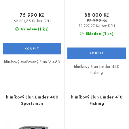
ů
VODNÍ SPORTY
75 990 Kč
88 000 Kč
97 990 Kč
PŘÍSLUŠENSTVÍ K ČLUNŮM
62 801,65 Kč bez DPH
72 727,27 Kč bez DPH
(1 ks)
Skladem
(1 ks)
Skladem
PŘÍSLUŠENSTVÍ K MOTORŮM
PŘÍVĚSY K LODÍM
hliníkový svařovaný člun V 460
ZNAČKY
hliníkový člun Linder 440
Fishing
Doprava a platba
Servis
Reklamace
Obchodní podmínky
Podmínky ochrany osobních údajů
hliníkový člun Linder 400
hliníkový člun Linder 410
Sportsman
Fishing