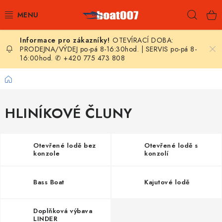
Přejít
Hleda
na
obsah
OTEVÍRACÍ DOBA:
E-SHOP
PRODEJNA/VÝDEJ po-pá 8-16:30hod. | SERVIS po-pá 8-
16:00hod. ✆ +420 775 473 808
AKČNÍ SLEVY
Domů
NOVINKY
HLINÍKOVÉ ČLUNY
ZPRAVODAJ
KONTAKTY
Otevřené lodě bez
Otevřené lodě s
konzole
konzolí
LODNÍ MOTORY
Bass Boat
Kajutové lodě
NAFUKOVACÍ ČLUNY
Doplňková výbava
LINDER