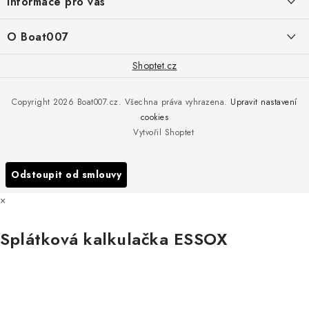
Informace pro vás
+420 775 473 808
t
í
Doprava a platba
O Boat007
PŘÍJEM/VÝDEJ/SERVIS zakázek
+420 775 576 669
Servis
O nás
Shoptet.cz
Reklamace
Rosická 653, 19017 Praha 9 - Vinoř
Naše značky a zastoupení
Copyright 2026
Boat007.cz
. Všechna práva vyhrazena.
Upravit nastavení
Obchodní podmínky
Servis
cookies
Podmínky ochrany osobních údajů
Vytvořil Shoptet
Reklamace
Všechny značky
Odstoupit od smlouvy
×
Splátková kalkulačka ESSOX