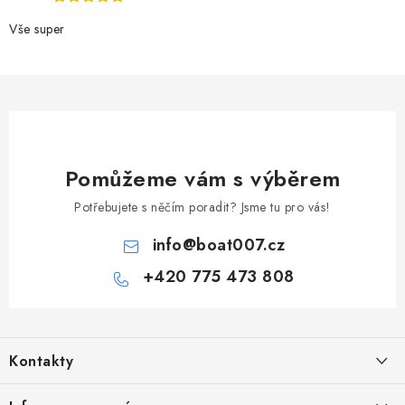
ý
p
Vše super
i
s
u
Pomůžeme vám s výběrem
Potřebujete s něčím poradit? Jsme tu pro vás!
info
@
boat007.cz
+420 775 473 808
Z
á
Kontakty
p
a
PRODEJNA/ESHOP