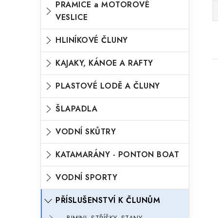
n
r
PRAMICE a MOTOROVÉ
í
VESLICE
i
p
e
HLINÍKOVÉ ČLUNY
a
i
n
s
KAJAKY, KÁNOE A RAFTY
e
l
r
PLASTOVÉ LODĚ A ČLUNY
ŠLAPADLA
VODNÍ SKŮTRY
t
KATAMARÁNY - PONTON BOAT
VODNÍ SPORTY
PŘÍSLUŠENSTVÍ K ČLUNŮM