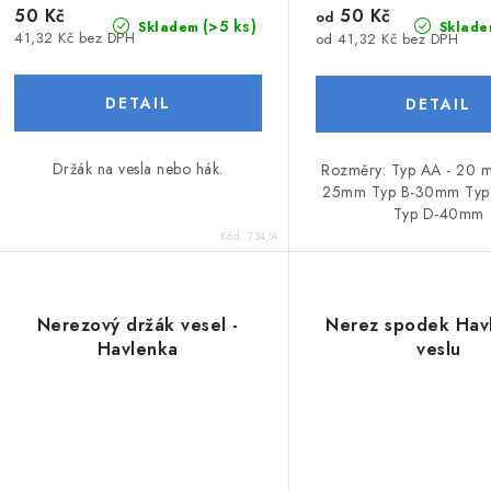
ů
50 Kč
50 Kč
od
(>5 ks)
Skladem
Sklade
41,32 Kč bez DPH
od 41,32 Kč bez DPH
Držák na vesla nebo hák.
Rozměry: Typ AA - 20 
25mm Typ B-30mm Ty
Typ D-40mm
Kód:
734/A
Nerezový držák vesel -
Nerez spodek Hav
Havlenka
veslu