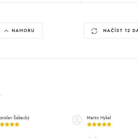
O
NAHORU
NAČÍST 12 D
v
á
d
a
c
e
p
onislav Šabacký
Martin Hykel
v