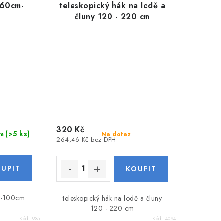
 60cm-
teleskopický hák na lodě a
čluny 120 - 220 cm
320 Kč
(>5 ks)
Na dotaz
m
264,46 Kč bez DPH
m-100cm
teleskopický hák na lodě a čluny
120 - 220 cm
Kód:
935
Kód:
4094