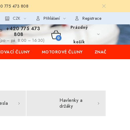
20 775 473 808
CZK
Přihlášení
Registrace
Prázdný
+420 775 473
808
NÁKUPNÍ
(po – pá: 8:00 – 16:30)
košík
OVACÍ ČLUNY
MOTOROVÉ ČLUNY
ZNAČKY
KOŠÍK
Havlenky a
esla
držáky