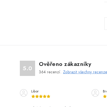
l
Ověřeno zákazníky
5.0
364
recenzí.
Zobrazit všechny recenz
í
r
Libor
Br