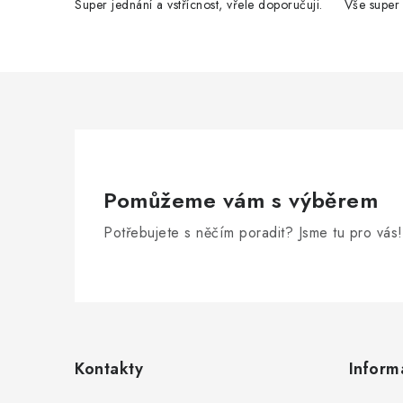
Super jednání a vstřícnost, vřele doporučuji.
Vše super
i
Pomůžeme vám s výběrem
Potřebujete s něčím poradit? Jsme tu pro vás!
Z
á
p
Kontakty
Inform
a