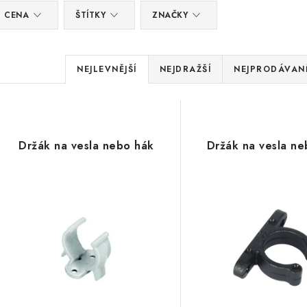
V
CENA
ŠTÍTKY
ZNAČKY
ý
p
Ř
NEJLEVNĚJŠÍ
NEJDRAŽŠÍ
NEJPRODÁVANĚ
a
z
p
e
n
o
Držák na vesla nebo hák
Držák na vesla ne
í
d
p
u
r
k
o
d
ů
u
k
t