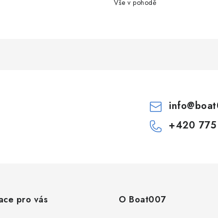
k
Vše v pohodě
y
v
ý
p
s
info
@
boat
u
+420 775
ace pro vás
O Boat007