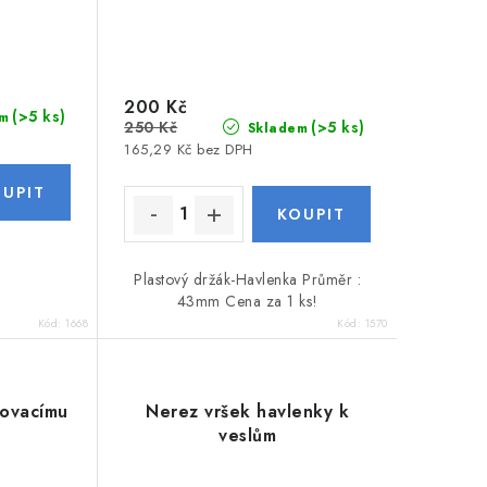
200 Kč
(>5 ks)
m
250 Kč
(>5 ks)
Skladem
165,29 Kč bez DPH
Plastový držák-Havlenka Průměr :
43mm Cena za 1 ks!
Kód:
1668
Kód:
1570
kovacímu
Nerez vršek havlenky k
veslům