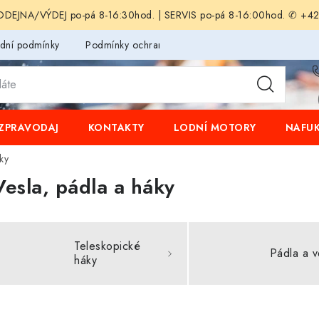
EJNA/VÝDEJ po-pá 8-16:30hod. | SERVIS po-pá 8-16:00hod. ✆ +4
dní podmínky
Podmínky ochrany osobních údajů
ZPRAVODAJ
KONTAKTY
LODNÍ MOTORY
NAFUK
ky
Vesla, pádla a háky
Teleskopické
Pádla a v
háky