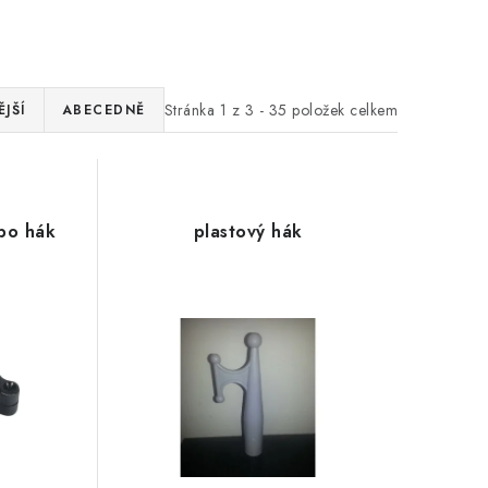
Stránka
1
z
3
-
35
položek celkem
JŠÍ
ABECEDNĚ
bo hák
plastový hák