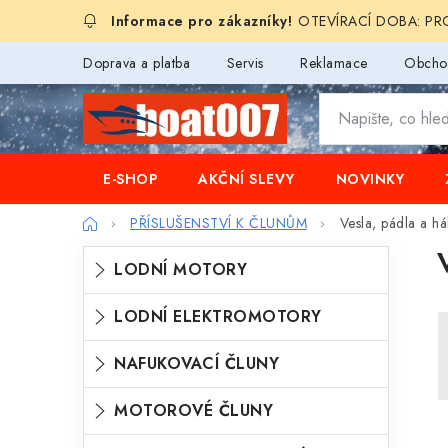
Přejít
OTEVÍRACÍ DOBA: PROD
na
obsah
Doprava a platba
Servis
Reklamace
Obcho
E-SHOP
AKČNÍ SLEVY
NOVINKY
Domů
PŘÍSLUŠENSTVÍ K ČLUNŮM
Vesla, pádla a há
P
K
Přeskočit
LODNÍ MOTORY
o
kategorie
a
s
LODNÍ ELEKTROMOTORY
t
t
e
NAFUKOVACÍ ČLUNY
r
g
a
MOTOROVÉ ČLUNY
o
n