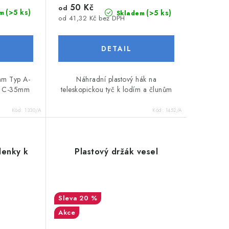
50 Kč
od
(>5 ks)
(>5 ks)
m
Skladem
od 41,32 Kč bez DPH
mm Typ A-
Náhradní plastový hák na
p C-35mm
teleskopickou tyč k lodím a člunům
Kód:
1330/A
Kód:
1452/A
lenky k
Plastový držák vesel
20 %
Akce