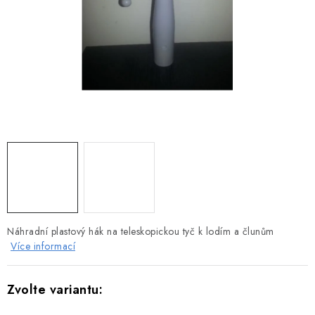
MOTOROVÉ ČLUNY
LODNÍ ELEKTROMOTORY
PRAMICE A MOTOROVÉ VESLICE
HLINÍKOVÉ ČLUNY
KAJAKY, KÁNOE A RAFTY
PLASTOVÉ LODĚ A ČLUNY
ŠLAPADLA
Náhradní plastový hák na teleskopickou tyč k lodím a člunům
Více informací
VODNÍ SKŮTRY
KATAMARÁNY - PONTON BOAT