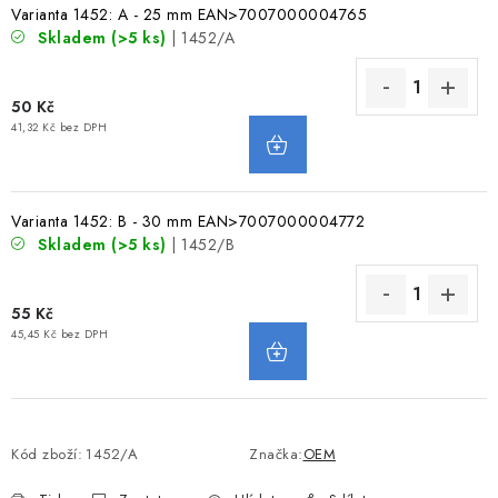
Varianta 1452: A - 25 mm EAN>7007000004765
VODNÍ SPORTY
Skladem
(>5 ks)
| 1452/A
PŘÍSLUŠENSTVÍ K ČLUNŮM
50 Kč
41,32 Kč bez DPH
PŘÍSLUŠENSTVÍ K MOTORŮM
PŘÍVĚSY K LODÍM
Varianta 1452: B - 30 mm EAN>7007000004772
Skladem
(>5 ks)
| 1452/B
ZNAČKY
55 Kč
Doprava a platba
Servis
Reklamace
45,45 Kč bez DPH
Obchodní podmínky
Podmínky ochrany osobních údajů
Kód zboží:
1452/A
Značka:
OEM