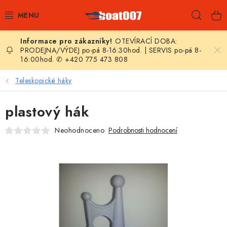
Přejít
Hleda
na
obsah
OTEVÍRACÍ DOBA:
E-SHOP
PRODEJNA/VÝDEJ po-pá 8-16:30hod. | SERVIS po-pá 8-
16:00hod. ✆ +420 775 473 808
AKČNÍ SLEVY
Teleskopické háky
NOVINKY
plastový hák
ZPRAVODAJ
Neohodnoceno
Podrobnosti hodnocení
KONTAKTY
LODNÍ MOTORY
NAFUKOVACÍ ČLUNY