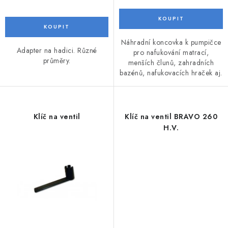
VODNÍ SPORTY
PŘÍSLUŠENSTVÍ K ČLUNŮM
Náhradní koncovka k pumpičce
Adapter na hadici. Různé
pro nafukování matrací,
průměry.
menších člunů, zahradních
PŘÍSLUŠENSTVÍ K MOTORŮM
bazénů, nafukovacích hraček aj.
PŘÍVĚSY K LODÍM
ZNAČKY
Klíč na ventil
Klíč na ventil BRAVO 260
H.V.
Doprava a platba
Servis
Reklamace
Obchodní podmínky
Podmínky ochrany osobních údajů