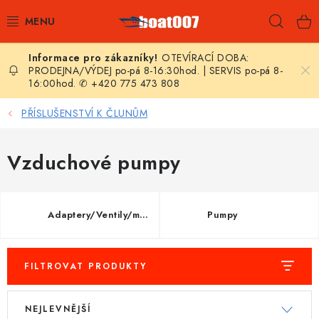
Přejít
Hleda
na
obsah
OTEVÍRACÍ DOBA:
E-SHOP
PRODEJNA/VÝDEJ po-pá 8-16:30hod. | SERVIS po-pá 8-
16:00hod. ✆ +420 775 473 808
AKČNÍ SLEVY
PŘÍSLUŠENSTVÍ K ČLUNŮM
NOVINKY
Vzduchové pumpy
ZPRAVODAJ
KONTAKTY
Adaptery/Ventily/manometry
Pumpy
LODNÍ MOTORY
FILTROVAT PRODUKTY
NAFUKOVACÍ ČLUNY
V
Ř
NEJLEVNĚJŠÍ