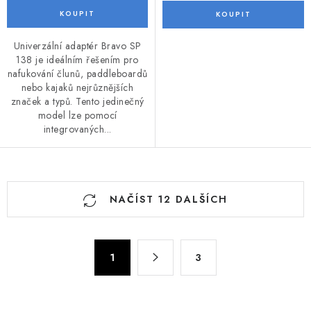
Univerzální adaptér Bravo SP
138 je ideálním řešením pro
nafukování člunů, paddleboardů
nebo kajaků nejrůznějších
značek a typů. Tento jedinečný
model lze pomocí
integrovaných...
O
NAČÍST 12 DALŠÍCH
v
l
á
S
d
1
3
t
a
r
c
á