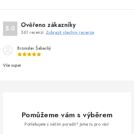
n
í
k
p
o
r
v
v
Ověřeno zákazníky
5.0
á
k
361
recenzí.
Zobrazit všechny recenze
n
y
í
v
Bronislav Šabacký
ý
p
Vše super
i
s
u
Pomůžeme vám s výběrem
Potřebujete s něčím poradit? Jsme tu pro vás!