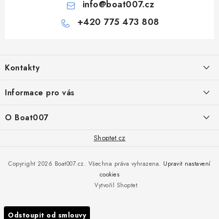
info
@
boat007.cz
+420 775 473 808
Z
á
Kontakty
p
a
PRODEJNA/ESHOP
Informace pro vás
+420 775 473 808
t
í
Doprava a platba
O Boat007
PŘÍJEM/VÝDEJ/SERVIS zakázek
+420 775 576 669
Servis
O nás
Shoptet.cz
Reklamace
Rosická 653, 19017 Praha 9 - Vinoř
Naše značky a zastoupení
Copyright 2026
Boat007.cz
. Všechna práva vyhrazena.
Upravit nastavení
Obchodní podmínky
Servis
cookies
Podmínky ochrany osobních údajů
Vytvořil Shoptet
Reklamace
Všechny značky
Odstoupit od smlouvy