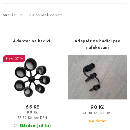
ý
a
MOTOROVÉ ČLUNY
p
z
i
e
Stránka
1
z
3
-
30
položek celkem
LODNÍ ELEKTROMOTORY
s
n
p
í
PRAMICE A MOTOROVÉ VESLICE
r
p
Adapter na hadici.
Adaptér na hadici pro
HLINÍKOVÉ ČLUNY
o
r
nafukování
d
o
27 %
KAJAKY, KÁNOE A RAFTY
u
d
k
u
PLASTOVÉ LODĚ A ČLUNY
t
k
ů
t
ŠLAPADLA
ů
VODNÍ SKŮTRY
65 Kč
90 Kč
90 Kč
74,38 Kč bez DPH
53,72 Kč bez DPH
KATAMARÁNY - PONTON BOAT
Na dotaz
(>5 ks)
Skladem