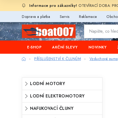
Přejít
OTEVÍRACÍ DOBA: PROD
na
obsah
Doprava a platba
Servis
Reklamace
Obcho
E-SHOP
AKČNÍ SLEVY
NOVINKY
Domů
PŘÍSLUŠENSTVÍ K ČLUNŮM
Vzduchové pump
P
K
Přeskočit
LODNÍ MOTORY
o
kategorie
a
s
LODNÍ ELEKTROMOTORY
t
t
e
NAFUKOVACÍ ČLUNY
r
g
a