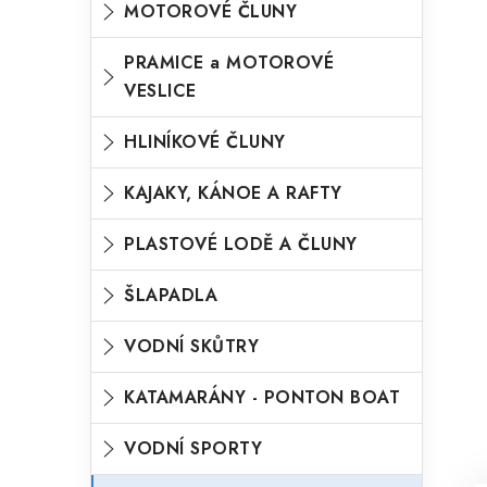
MOTOROVÉ ČLUNY
o
n
n
r
PRAMICE a MOTOROVÉ
í
VESLICE
i
p
e
HLINÍKOVÉ ČLUNY
a
n
KAJAKY, KÁNOE A RAFTY
e
l
PLASTOVÉ LODĚ A ČLUNY
ŠLAPADLA
VODNÍ SKŮTRY
KATAMARÁNY - PONTON BOAT
VODNÍ SPORTY