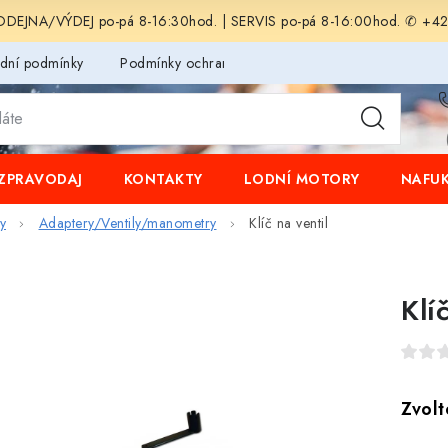
EJNA/VÝDEJ po-pá 8-16:30hod. | SERVIS po-pá 8-16:00hod. ✆ +4
dní podmínky
Podmínky ochrany osobních údajů
ZPRAVODAJ
KONTAKTY
LODNÍ MOTORY
NAFUK
y
Adaptery/Ventily/manometry
Klíč na ventil
Klí