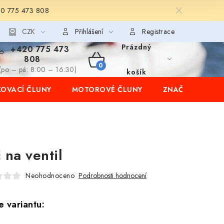
20 775 473 808
CZK
Přihlášení
Registrace
Prázdný
+420 775 473
808
NÁKUPNÍ
(po – pá: 8:00 – 16:30)
košík
OVACÍ ČLUNY
MOTOROVÉ ČLUNY
ZNAČKY
KOŠÍK
č na ventil
Neohodnoceno
Podrobnosti hodnocení