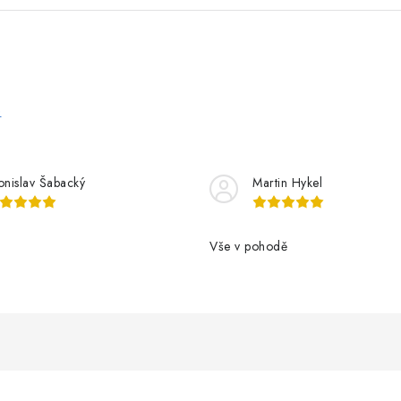
e
onislav Šabacký
Martin Hykel
Vše v pohodě