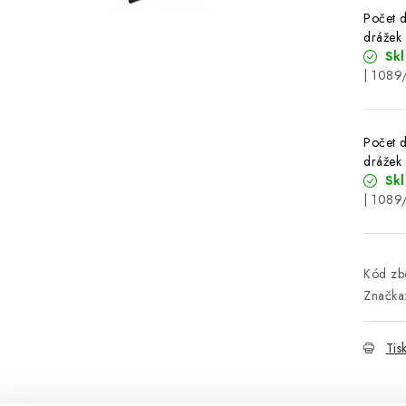
Počet d
drážek
Sk
| 108
Počet d
drážek
Sk
| 1089
Kód zbo
Značka
Tis