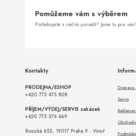
Pomůžeme vám s výběrem
Potřebujete s něčím poradit? Jsme tu pro vás!
Z
á
p
Kontakty
Inform
a
t
PRODEJNA/ESHOP
Doprava a
í
+420 775 473 808
Servis
PŘÍJEM/VÝDEJ/SERVIS zakázek
Reklamac
+420 775 576 669
Obchodní
Rosická 653, 19017 Praha 9 - Vinoř
Podmínky