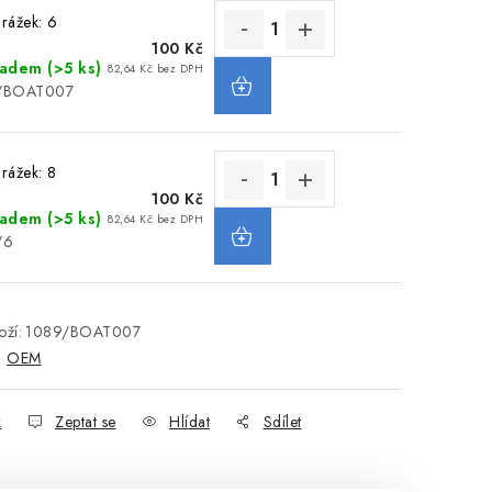
rážek: 6
100 Kč
ladem
(>5 ks)
82,64 Kč bez DPH
9/BOAT007
rážek: 8
100 Kč
ladem
(>5 ks)
82,64 Kč bez DPH
/6
ží:
1089/BOAT007
:
OEM
k
Zeptat se
Hlídat
Sdílet