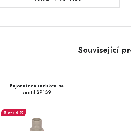
PŘIDAT KOMENTÁŘ
Související p
Bajonetová redukce na
ventil SP139
6 %