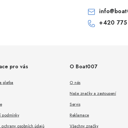
info
@
boat
+420 775
ace pro vás
O Boat007
 platba
O nás
Naše značky a zastoupení
e
Servis
 podmínky
Reklamace
 ochrany osobních údajů
Všechny značky