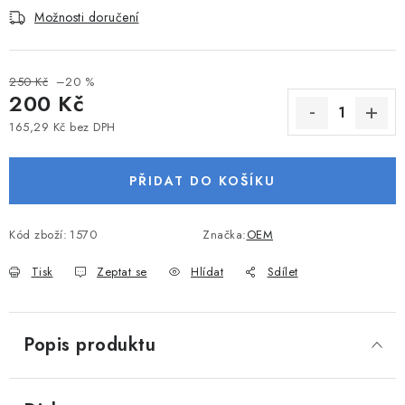
Možnosti doručení
VODNÍ SPORTY
PŘÍSLUŠENSTVÍ K ČLUNŮM
250 Kč
–20 %
200 Kč
PŘÍSLUŠENSTVÍ K MOTORŮM
165,29 Kč bez DPH
Měrná cena:
PŘÍVĚSY K LODÍM
PŘIDAT DO KOŠÍKU
ZNAČKY
Kód zboží:
1570
Značka:
OEM
Doprava a platba
Servis
Reklamace
Tisk
Zeptat se
Hlídat
Sdílet
Obchodní podmínky
Podmínky ochrany osobních údajů
Popis produktu