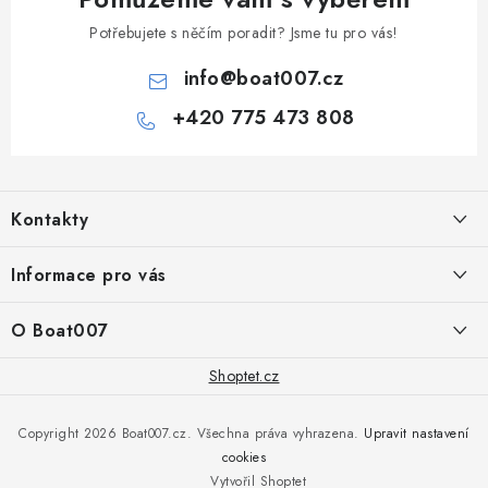
Potřebujete s něčím poradit? Jsme tu pro vás!
info
@
boat007.cz
+420 775 473 808
Z
á
Kontakty
p
a
PRODEJNA/ESHOP
Informace pro vás
+420 775 473 808
t
í
Doprava a platba
O Boat007
PŘÍJEM/VÝDEJ/SERVIS zakázek
+420 775 576 669
Servis
O nás
Shoptet.cz
Reklamace
Rosická 653, 19017 Praha 9 - Vinoř
Naše značky a zastoupení
Copyright 2026
Boat007.cz
. Všechna práva vyhrazena.
Upravit nastavení
Obchodní podmínky
Servis
cookies
Podmínky ochrany osobních údajů
Vytvořil Shoptet