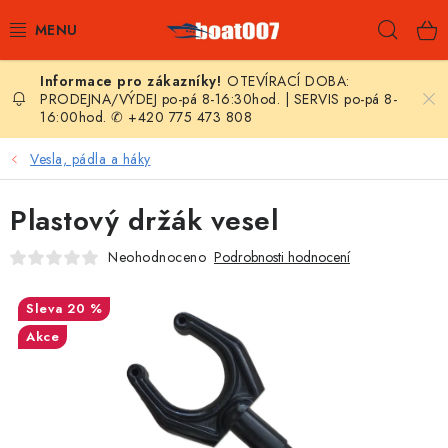
Přejít
Hleda
na
obsah
OTEVÍRACÍ DOBA:
E-SHOP
PRODEJNA/VÝDEJ po-pá 8-16:30hod. | SERVIS po-pá 8-
16:00hod. ✆ +420 775 473 808
AKČNÍ SLEVY
Vesla, pádla a háky
NOVINKY
Plastový držák vesel
ZPRAVODAJ
Neohodnoceno
Podrobnosti hodnocení
KONTAKTY
20 %
Akce
LODNÍ MOTORY
NAFUKOVACÍ ČLUNY