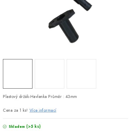
MOTOROVÉ ČLUNY
LODNÍ ELEKTROMOTORY
PRAMICE A MOTOROVÉ VESLICE
HLINÍKOVÉ ČLUNY
KAJAKY, KÁNOE A RAFTY
PLASTOVÉ LODĚ A ČLUNY
ŠLAPADLA
Plastový držák-Havlenka Průměr : 43mm
VODNÍ SKŮTRY
Cena za 1 ks!
Více informací
KATAMARÁNY - PONTON BOAT
(>5 ks)
Skladem