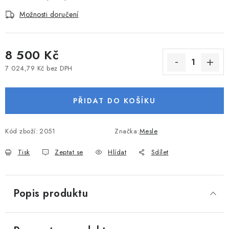
VODNÍ SPORTY
Možnosti doručení
PŘÍSLUŠENSTVÍ K ČLUNŮM
8 500 Kč
PŘÍSLUŠENSTVÍ K MOTORŮM
7 024,79 Kč bez DPH
Měrná cena:
PŘÍVĚSY K LODÍM
PŘIDAT DO KOŠÍKU
ZNAČKY
Kód zboží:
2051
Značka:
Mesle
Doprava a platba
Servis
Reklamace
Tisk
Zeptat se
Hlídat
Sdílet
Obchodní podmínky
Podmínky ochrany osobních údajů
Popis produktu