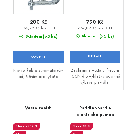
790 Kč
200 Kč
652,89 Kč bez DPH
165,29 Kč bez DPH
(>5 ks)
(>5 ks)
Skladem
Skladem
Záchranná vesta s límcem
Nerez Šekl s automatickým
100N dle vyhlášky povinná
odjištěním pro lyžaře.
výbava plavidla.
Vesta zenith
Paddleboard +
elektrická pumpa
až 12 %
38 %