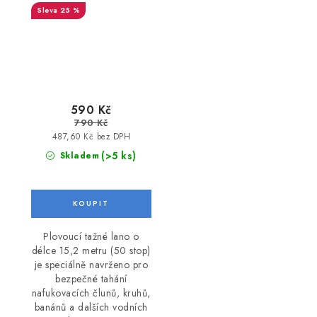
25 %
590 Kč
790 Kč
487,60 Kč bez DPH
(>5 ks)
Skladem
Plovoucí tažné lano o
délce 15,2 metru (50 stop)
je speciálně navrženo pro
bezpečné tahání
nafukovacích člunů, kruhů,
banánů a dalších vodních