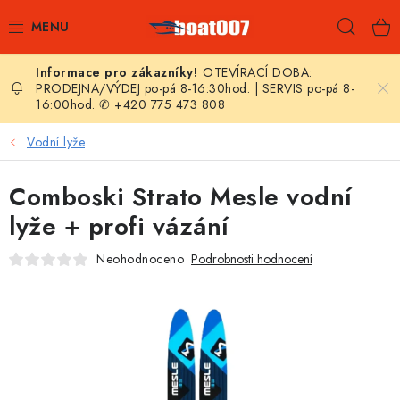
Přejít
Hleda
na
obsah
OTEVÍRACÍ DOBA:
E-SHOP
PRODEJNA/VÝDEJ po-pá 8-16:30hod. | SERVIS po-pá 8-
16:00hod. ✆ +420 775 473 808
AKČNÍ SLEVY
Vodní lyže
NOVINKY
Comboski Strato Mesle vodní
ZPRAVODAJ
lyže + profi vázání
Neohodnoceno
Podrobnosti hodnocení
KONTAKTY
LODNÍ MOTORY
NAFUKOVACÍ ČLUNY