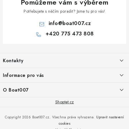
Pomůžeme vám s výběrem
Potřebujete s něčím poradit? Jsme tu pro vás!
info
@
boat007.cz
+420 775 473 808
Z
á
Kontakty
p
a
PRODEJNA/ESHOP
Informace pro vás
+420 775 473 808
t
í
Doprava a platba
O Boat007
PŘÍJEM/VÝDEJ/SERVIS zakázek
+420 775 576 669
Servis
O nás
Shoptet.cz
Reklamace
Rosická 653, 19017 Praha 9 - Vinoř
Naše značky a zastoupení
Copyright 2026
Boat007.cz
. Všechna práva vyhrazena.
Upravit nastavení
Obchodní podmínky
Servis
cookies