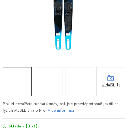
MOTOROVÉ ČLUNY
LODNÍ ELEKTROMOTORY
PRAMICE A MOTOROVÉ VESLICE
HLINÍKOVÉ ČLUNY
KAJAKY, KÁNOE A RAFTY
PLASTOVÉ LODĚ A ČLUNY
+ další (1)
ŠLAPADLA
Pokud nemůžete sundat úsměv, pak jste pravděpodobně jezdil na
VODNÍ SKŮTRY
lyžích MESLE Strato Pro.
Více informací
KATAMARÁNY - PONTON BOAT
(3 ks)
Skladem