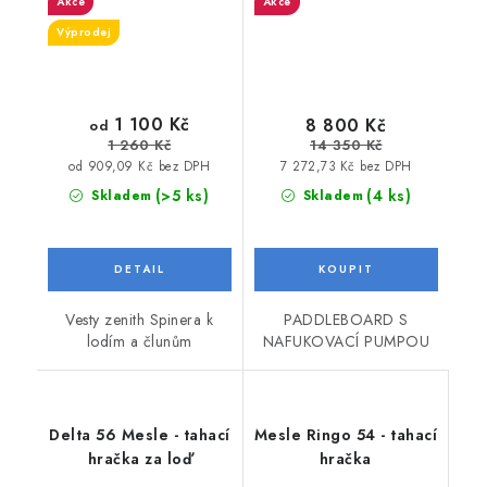
Akce
Akce
Výprodej
1 100 Kč
8 800 Kč
od
14 350 Kč
1 260 Kč
7 272,73 Kč bez DPH
od 909,09 Kč bez DPH
(4 ks)
(>5 ks)
Skladem
Skladem
PADDLEBOARD S
Vesty zenith Spinera k
NAFUKOVACÍ PUMPOU
lodím a člunům
Delta 56 Mesle - tahací
Mesle Ringo 54 - tahací
hračka za loď
hračka