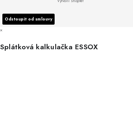
Podmínky ochrany osobních údajů
Vytvořil Shoptet
Reklamace
Všechny značky
Odstoupit od smlouvy
×
Splátková kalkulačka ESSOX