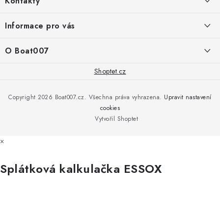
Kontakty
p
a
PRODEJNA/ESHOP
Informace pro vás
+420 775 473 808
t
í
Doprava a platba
O Boat007
PŘÍJEM/VÝDEJ/SERVIS zakázek
+420 775 576 669
Servis
O nás
Shoptet.cz
Reklamace
Rosická 653, 19017 Praha 9 - Vinoř
Naše značky a zastoupení
Copyright 2026
Boat007.cz
. Všechna práva vyhrazena.
Upravit nastavení
Obchodní podmínky
Servis
cookies
Podmínky ochrany osobních údajů
Vytvořil Shoptet
Reklamace
×
Všechny značky
Splátková kalkulačka ESSOX