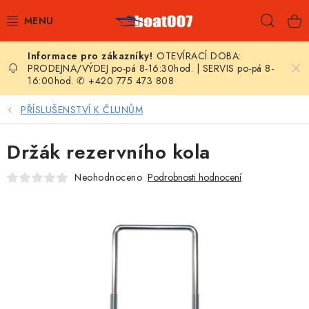
Přejít
Hleda
na
obsah
OTEVÍRACÍ DOBA:
E-SHOP
PRODEJNA/VÝDEJ po-pá 8-16:30hod. | SERVIS po-pá 8-
16:00hod. ✆ +420 775 473 808
AKČNÍ SLEVY
PŘÍSLUŠENSTVÍ K ČLUNŮM
NOVINKY
Držák rezervního kola
ZPRAVODAJ
Neohodnoceno
Podrobnosti hodnocení
KONTAKTY
LODNÍ MOTORY
NAFUKOVACÍ ČLUNY