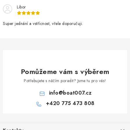
Libor
Super jednání a vstřícnost, vřele doporučuji.
Pomůžeme vám s výběrem
Potřebujete s něčím poradit? Jsme tu pro vás!
info
@
boat007.cz
+420 775 473 808
Z
á