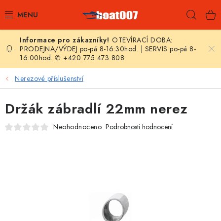
Přejít
Hleda
na
obsah
OTEVÍRACÍ DOBA:
E-SHOP
PRODEJNA/VÝDEJ po-pá 8-16:30hod. | SERVIS po-pá 8-
16:00hod. ✆ +420 775 473 808
AKČNÍ SLEVY
Nerezové příslušenství
NOVINKY
Držák zábradlí 22mm nerez
ZPRAVODAJ
Neohodnoceno
Podrobnosti hodnocení
KONTAKTY
LODNÍ MOTORY
NAFUKOVACÍ ČLUNY