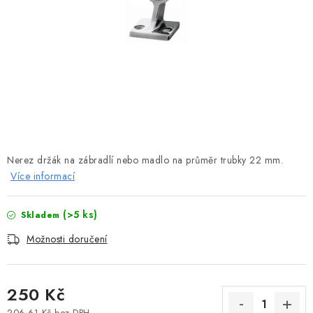
MOTOROVÉ ČLUNY
LODNÍ ELEKTROMOTORY
PRAMICE A MOTOROVÉ VESLICE
HLINÍKOVÉ ČLUNY
KAJAKY, KÁNOE A RAFTY
Nerez držák na zábradlí nebo madlo na průměr trubky 22 mm.
Více informací
PLASTOVÉ LODĚ A ČLUNY
(>5 ks)
Skladem
ŠLAPADLA
Možnosti doručení
VODNÍ SKŮTRY
250 Kč
KATAMARÁNY - PONTON BOAT
206,61 Kč bez DPH