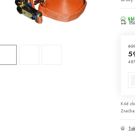
Sk
Mo
62
5
487
Mě
Kód zbo
Značka
Tis