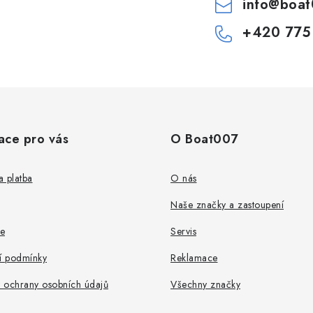
info
@
boat
+420 775
ace pro vás
O Boat007
 platba
O nás
Naše značky a zastoupení
e
Servis
 podmínky
Reklamace
 ochrany osobních údajů
Všechny značky