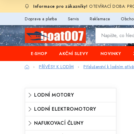
Přejít
OTEVÍRACÍ DOBA: PROD
na
obsah
Doprava a platba
Servis
Reklamace
Obcho
E-SHOP
AKČNÍ SLEVY
NOVINKY
Domů
PŘÍVĚSY K LODÍM
Příslušenství k lodním přív
P
K
Přeskočit
LODNÍ MOTORY
o
kategorie
a
s
LODNÍ ELEKTROMOTORY
t
t
e
NAFUKOVACÍ ČLUNY
r
g
a