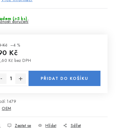
ladem
(>5 ks)
žnosti doručení
0 Kč
–4 %
90 Kč
,60 Kč bez DPH
rná cena:
PŘIDAT DO KOŠÍKU
ží:
1479
:
OEM
k
Zeptat se
Hlídat
Sdílet