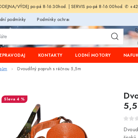
EJNA/VÝDEJ po-pá 8-16:30hod. | SERVIS po-pá 8-16:00hod. ✆ +4
dní podmínky
Podmínky ochrany osobních údajů
ZPRAVODAJ
KONTAKTY
LODNÍ MOTORY
NAFUK
ěsům
Dvoudílný popruh s ráčnou 5,5m
Dvo
4 %
5,
Dvoud
široký.