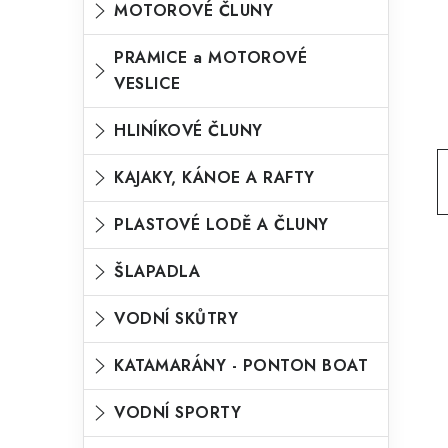
MOTOROVÉ ČLUNY
o
n
n
r
PRAMICE a MOTOROVÉ
í
VESLICE
i
p
e
HLINÍKOVÉ ČLUNY
a
n
KAJAKY, KÁNOE A RAFTY
e
l
PLASTOVÉ LODĚ A ČLUNY
ŠLAPADLA
VODNÍ SKŮTRY
KATAMARÁNY - PONTON BOAT
VODNÍ SPORTY