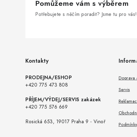
Pomůžeme vám s výběrem
Potřebujete s něčím poradit? Jsme tu pro vás!
Z
á
p
Kontakty
Inform
a
t
PRODEJNA/ESHOP
Doprava a
í
+420 775 473 808
Servis
PŘÍJEM/VÝDEJ/SERVIS zakázek
Reklamac
+420 775 576 669
Obchodní
Rosická 653, 19017 Praha 9 - Vinoř
Podmínky