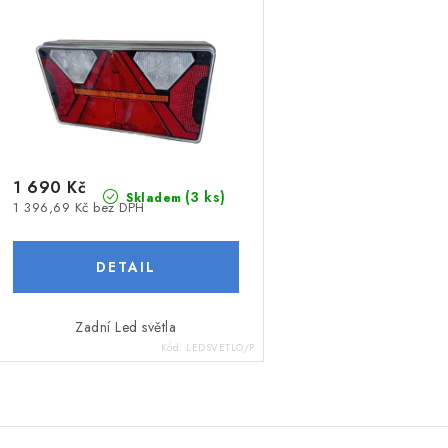
1 690 Kč
(3 ks)
Skladem
1 396,69 Kč bez DPH
Zadní Led světla
Kód:
LEDSVETLO/P