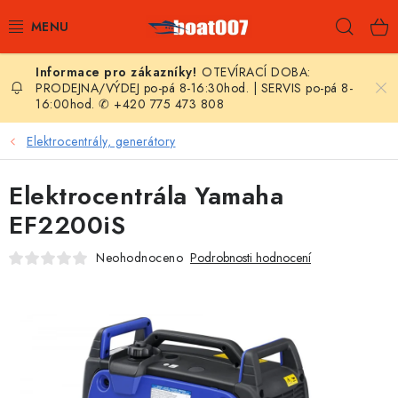
Přejít
Hleda
na
obsah
OTEVÍRACÍ DOBA:
E-SHOP
PRODEJNA/VÝDEJ po-pá 8-16:30hod. | SERVIS po-pá 8-
16:00hod. ✆ +420 775 473 808
AKČNÍ SLEVY
Elektrocentrály, generátory
NOVINKY
Elektrocentrála Yamaha
ZPRAVODAJ
EF2200iS
Neohodnoceno
Podrobnosti hodnocení
KONTAKTY
LODNÍ MOTORY
NAFUKOVACÍ ČLUNY