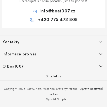
Potřebujete s něčím poradit? Jsme tu pro vás!
info
@
boat007.cz
+420 775 473 808
Z
á
Kontakty
p
a
PRODEJNA/ESHOP
Informace pro vás
+420 775 473 808
t
í
Doprava a platba
O Boat007
PŘÍJEM/VÝDEJ/SERVIS zakázek
+420 775 576 669
Servis
O nás
Shoptet.cz
Reklamace
Rosická 653, 19017 Praha 9 - Vinoř
Naše značky a zastoupení
Copyright 2026
Boat007.cz
. Všechna práva vyhrazena.
Upravit nastavení
Obchodní podmínky
Servis
cookies
Podmínky ochrany osobních údajů
Vytvořil Shoptet
Reklamace