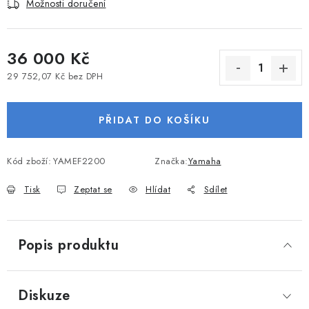
Možnosti doručení
VODNÍ SPORTY
PŘÍSLUŠENSTVÍ K ČLUNŮM
36 000 Kč
29 752,07 Kč bez DPH
PŘÍSLUŠENSTVÍ K MOTORŮM
Měrná cena:
PŘIDAT DO KOŠÍKU
PŘÍVĚSY K LODÍM
ZNAČKY
Kód zboží:
YAMEF2200
Značka:
Yamaha
Tisk
Zeptat se
Hlídat
Sdílet
Doprava a platba
Servis
Reklamace
Obchodní podmínky
Podmínky ochrany osobních údajů
Popis produktu
Diskuze