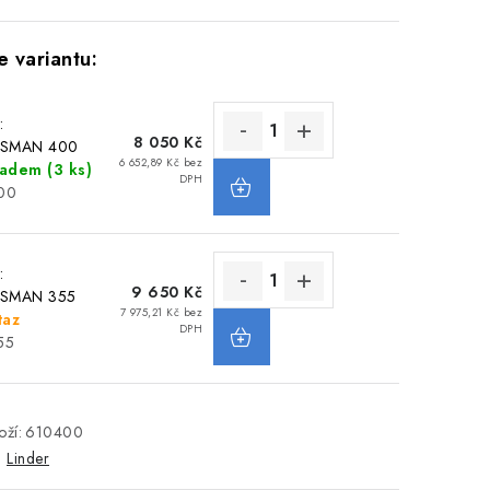
:
8 050 Kč
SMAN 400
6 652,89 Kč bez
ladem
(3 ks)
DPH
00
:
9 650 Kč
SMAN 355
7 975,21 Kč bez
taz
DPH
55
ží:
610400
:
Linder