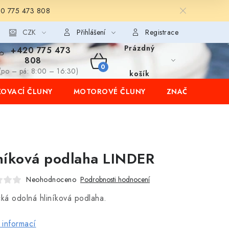
20 775 473 808
CZK
Přihlášení
Registrace
Prázdný
+420 775 473
808
NÁKUPNÍ
(po – pá: 8:00 – 16:30)
košík
OVACÍ ČLUNY
MOTOROVÉ ČLUNY
ZNAČKY
KOŠÍK
níková podlaha LINDER
Neohodnoceno
Podrobnosti hodnocení
cká odolná hliníková podlaha.
 informací