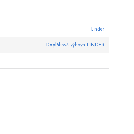
Linder
Doplňková výbava LINDER