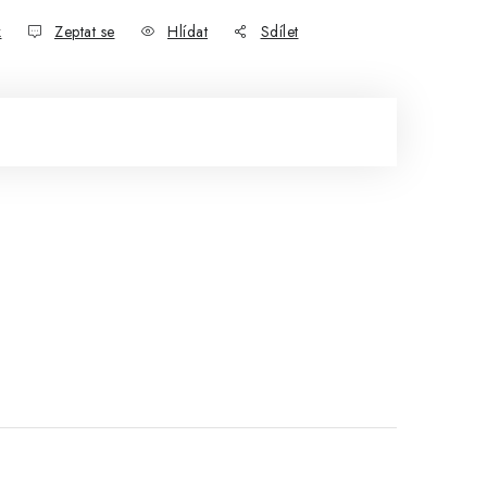
k
Zeptat se
Hlídat
Sdílet