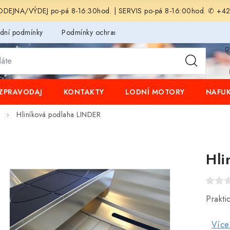
EJNA/VÝDEJ po-pá 8-16:30hod. | SERVIS po-pá 8-16:00hod. ✆ +4
dní podmínky
Podmínky ochrany osobních údajů
ZPRAVODAJ
KONTAKTY
LODNÍ MOTORY
NAFUK
Hliníková podlaha LINDER
Hli
Prakti
Více