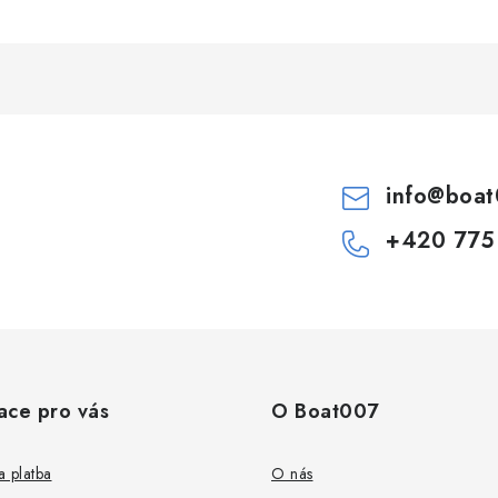
info
@
boat
+420 775
ace pro vás
O Boat007
 platba
O nás