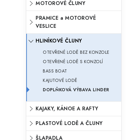
MOTOROVÉ ČLUNY
o
n
n
r
PRAMICE a MOTOROVÉ
í
VESLICE
i
p
e
HLINÍKOVÉ ČLUNY
a
n
OTEVŘENÉ LODĚ BEZ KONZOLE
e
OTEVŘENÉ LODĚ S KONZOLÍ
l
BASS BOAT
KAJUTOVÉ LODĚ
DOPLŇKOVÁ VÝBAVA LINDER
KAJAKY, KÁNOE A RAFTY
PLASTOVÉ LODĚ A ČLUNY
ŠLAPADLA