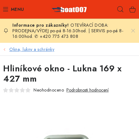
Přejít
Hleda
na
obsah
OTEVÍRACÍ DOBA:
E-SHOP
PRODEJNA/VÝDEJ po-pá 8-16:30hod. | SERVIS po-pá 8-
16:00hod. ✆ +420 775 473 808
AKČNÍ SLEVY
Okna, lukny a schránky
NOVINKY
Hliníkové okno - Lukna 169 x
ZPRAVODAJ
427 mm
Neohodnoceno
Podrobnosti hodnocení
KONTAKTY
LODNÍ MOTORY
NAFUKOVACÍ ČLUNY