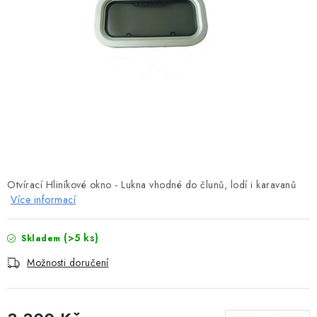
MOTOROVÉ ČLUNY
LODNÍ ELEKTROMOTORY
PRAMICE A MOTOROVÉ VESLICE
HLINÍKOVÉ ČLUNY
KAJAKY, KÁNOE A RAFTY
Otvírací Hliníkové okno - Lukna vhodné do člunů, lodí i karavanů
PLASTOVÉ LODĚ A ČLUNY
Více informací
ŠLAPADLA
(>5 ks)
Skladem
VODNÍ SKŮTRY
Možnosti doručení
KATAMARÁNY - PONTON BOAT