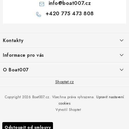
info
@
boat007.cz
+420 775 473 808
Z
á
Kontakty
p
a
PRODEJNA/ESHOP
Informace pro vás
+420 775 473 808
t
í
Doprava a platba
O Boat007
PŘÍJEM/VÝDEJ/SERVIS zakázek
+420 775 576 669
Servis
O nás
Shoptet.cz
Reklamace
Rosická 653, 19017 Praha 9 - Vinoř
Naše značky a zastoupení
Copyright 2026
Boat007.cz
. Všechna práva vyhrazena.
Upravit nastavení
Obchodní podmínky
Servis
cookies
Podmínky ochrany osobních údajů
Vytvořil Shoptet
Reklamace
Všechny značky
Odstoupit od smlouvy