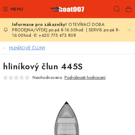
Přejít
Hleda
na
obsah
OTEVÍRACÍ DOBA:
E-SHOP
PRODEJNA/VÝDEJ po-pá 8-16:30hod. | SERVIS po-pá 8-
16:00hod. ✆ +420 775 473 808
AKČNÍ SLEVY
HLINÍKOVÉ ČLUNY
NOVINKY
hliníkový člun 445S
ZPRAVODAJ
Neohodnoceno
Podrobnosti hodnocení
KONTAKTY
LODNÍ MOTORY
NAFUKOVACÍ ČLUNY