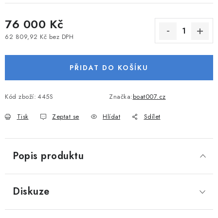
VODNÍ SPORTY
76 000 Kč
PŘÍSLUŠENSTVÍ K ČLUNŮM
62 809,92 Kč bez DPH
Měrná cena:
PŘÍSLUŠENSTVÍ K MOTORŮM
PŘIDAT DO KOŠÍKU
PŘÍVĚSY K LODÍM
Kód zboží:
445S
Značka:
boat007.cz
ZNAČKY
Tisk
Zeptat se
Hlídat
Sdílet
Doprava a platba
Servis
Reklamace
Popis produktu
Obchodní podmínky
Podmínky ochrany osobních údajů
Diskuze