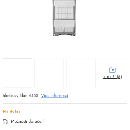
MOTOROVÉ ČLUNY
LODNÍ ELEKTROMOTORY
PRAMICE A MOTOROVÉ VESLICE
HLINÍKOVÉ ČLUNY
KAJAKY, KÁNOE A RAFTY
PLASTOVÉ LODĚ A ČLUNY
+ další (5)
ŠLAPADLA
hliníkový člun 445S
Více informací
VODNÍ SKŮTRY
Na dotaz
KATAMARÁNY - PONTON BOAT
Možnosti doručení