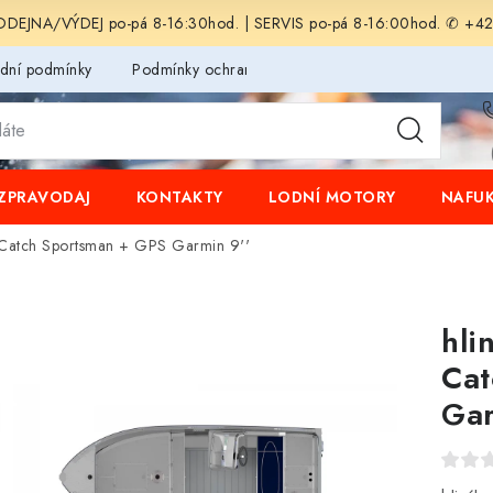
EJNA/VÝDEJ po-pá 8-16:30hod. | SERVIS po-pá 8-16:00hod. ✆ +4
dní podmínky
Podmínky ochrany osobních údajů
ZPRAVODAJ
KONTAKTY
LODNÍ MOTORY
NAFUK
5 Catch Sportsman + GPS Garmin 9''
hli
Cat
Gar