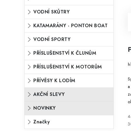
VODNÍ SKŮTRY
KATAMARÁNY - PONTON BOAT
VODNÍ SPORTY
PŘÍSLUŠENSTVÍ K ČLUNŮM
h
PŘÍSLUŠENSTVÍ K MOTORŮM
S
PŘÍVĚSY K LODÍM
a
AKČNÍ SLEVY
z
o
NOVINKY
4
Značky
3