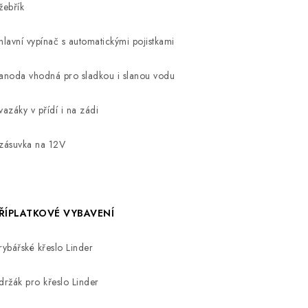
 žebřík
 hlavní vypínač s automatickými pojistkami
 anoda vhodná pro sladkou i slanou vodu
 vazáky v přídí i na zádi
 zásuvka na 12V
ŘÍPLATKOVÉ VYBAVENÍ
 rybářské křeslo Linder
 držák pro křeslo Linder