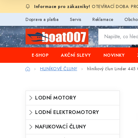
Přejít
OTEVÍRACÍ DOBA: PROD
na
obsah
Doprava a platba
Servis
Reklamace
Obcho
E-SHOP
AKČNÍ SLEVY
NOVINKY
Domů
HLINÍKOVÉ ČLUNY
hliníkový člun Linder 44
P
K
Přeskočit
LODNÍ MOTORY
o
kategorie
a
s
LODNÍ ELEKTROMOTORY
t
t
e
NAFUKOVACÍ ČLUNY
r
g
a