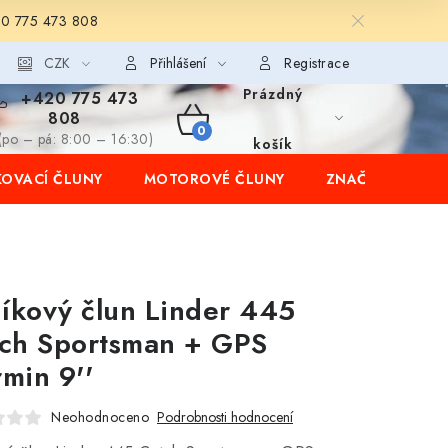
20 775 473 808
CZK
Přihlášení
Registrace
Prázdný
+420 775 473
808
NÁKUPNÍ
(po – pá: 8:00 – 16:30)
košík
OVACÍ ČLUNY
MOTOROVÉ ČLUNY
ZNAČKY
KOŠÍK
níkový člun Linder 445
ch Sportsman + GPS
min 9''
Neohodnoceno
Podrobnosti hodnocení