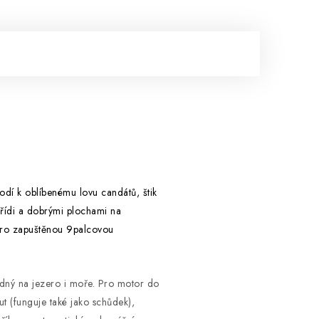
odí k oblíbenému lovu candátů, štik
řídi a dobrými plochami na
pro zapuštěnou 9palcovou
hodný na jezero i moře. Pro motor do
t (funguje také jako schůdek),