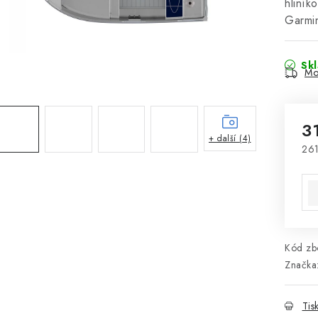
hliník
Garmi
Sk
Mo
3
+ další (4)
261
Mě
Kód zbo
Značka
Tis