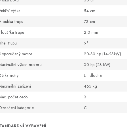
Výška boku
50 cm
Vnitřní výška
54 cm
Hloubka trupu
73 cm
Tloušťka trupu
2,0 mm
Úhel trupu
9°
Doporučený motor
20-30 hp (14-23kW)
Maximální výkon motoru
30 hp (23 kW)
Délka nohy
L - dlouhá
Maximální zatížení
465 kg
Max. počet osob
3
Označení kategorie
C
TANDARDNÍ VYBAVENÍ