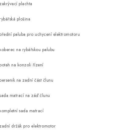
 zakrývací plachta
 rybářská plošina
 přední paluba pro uchycení elektromotoru
 koberec na rybářskou palubu
 potah na konzoli řízení
 persenik na zadní část člunu
 sada matrací na záď člunu
 kompletní sada matrací
 zadní držák pro elektromotor