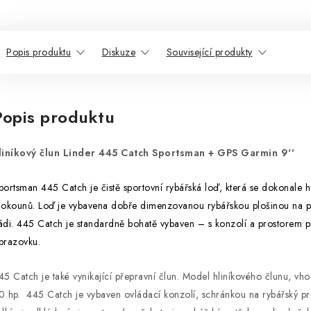
Popis produktu
Diskuze
Související produkty
Popis produktu
liníkový člun Linder 445 Catch Sportsman + GPS Garmin 9''
portsman 445 Catch je čistě sportovní rybářská loď, která se dokonale h
 okounů. Loď je vybavena dobře dimenzovanou rybářskou plošinou na p
ádi. 445 Catch je standardně bohatě vybaven – s konzolí a prostorem 
brazovku.
45 Catch je také vynikající přepravní člun. Model hliníkového člunu, v
0 hp. 445 Catch je vybaven ovládací konzolí, schránkou na rybářský pru