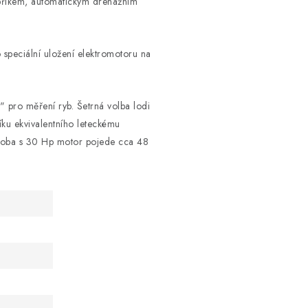
žebříkem, automatickým drenážním
 speciální uložení elektromotoru na
" pro měření ryb. Šetrná volba lodi
níku ekvivalentního leteckému
osoba s 30 Hp motor pojede cca 48