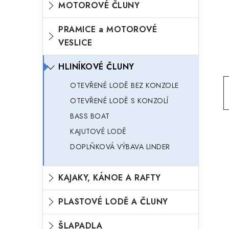
MOTOROVÉ ČLUNY
o
n
n
r
PRAMICE a MOTOROVÉ
í
VESLICE
i
p
e
HLINÍKOVÉ ČLUNY
a
n
OTEVŘENÉ LODĚ BEZ KONZOLE
e
OTEVŘENÉ LODĚ S KONZOLÍ
l
BASS BOAT
KAJUTOVÉ LODĚ
DOPLŇKOVÁ VÝBAVA LINDER
KAJAKY, KÁNOE A RAFTY
PLASTOVÉ LODĚ A ČLUNY
ŠLAPADLA