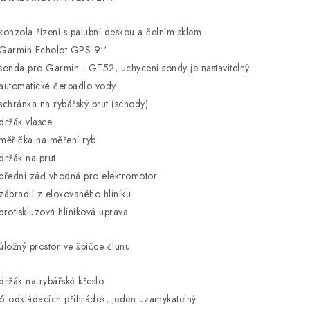
 konzola řízení s palubní deskou a čelním sklem
 Garmin Echolot GPS 9‘‘
 sonda pro Garmin - GT52, uchycení sondy je nastavitelný
 automatické čerpadlo vody
 schránka na rybářský prut (schody)
 držák vlasce
 měřička na měření ryb
 držák na prut
 přední záď vhodná pro elektromotor
 zábradlí z eloxovaného hliníku
 protiskluzová hliníková uprava
 úložný prostor ve špičce člunu
 držák na rybářské křeslo
 6 odkládacích přihrádek, jeden uzamykatelný