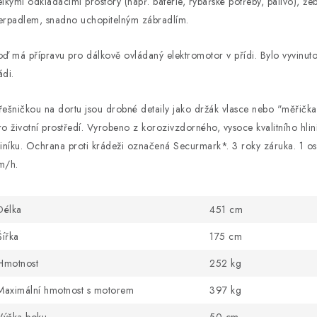
elkými odkládacími prostory (např. baterie, rybářské potřeby, palivo), 
erpadlem, snadno uchopitelným zábradlím.
oď má přípravu pro dálkově ovládaný elektromotor v přídi. Bylo vyvinuto
ádi.
řešničkou na dortu jsou drobné detaily jako držák vlasce nebo "měřička
ro životní prostředí. Vyrobeno z korozivzdorného, ​​vysoce kvalitního hli
liníku. Ochrana proti krádeži označená Securmark*. 3 roky záruka. 1 
m/h.
Délka
451 cm
Šířka
175 cm
Hmotnost
252 kg
Maximální hmotnost s motorem
397 kg