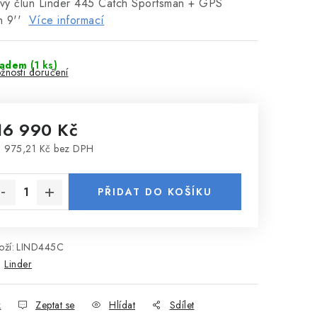
ový člun Linder 445 Catch Sportsman + GPS
n 9''
Více informací
ladem
(1 ks)
žnosti doručení
16 990 Kč
 975,21 Kč bez DPH
rná cena:
PŘIDAT DO KOŠÍKU
ží:
LIND445C
:
Linder
k
Zeptat se
Hlídat
Sdílet