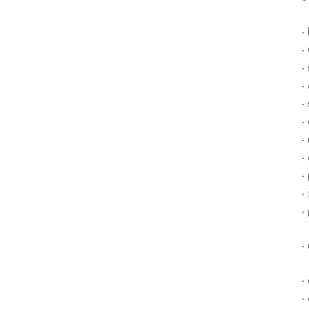
-
-
-
-
-
-
-
-
-
-
-
-
-
-