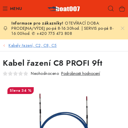
Přejít
Hleda
na
obsah
OTEVÍRACÍ DOBA:
E-SHOP
PRODEJNA/VÝDEJ po-pá 8-16:30hod. | SERVIS po-pá 8-
16:00hod. ✆ +420 775 473 808
AKČNÍ SLEVY
Kabely řazení, C2, C8, C5
NOVINKY
Kabel řazení C8 PROFI 9ft
ZPRAVODAJ
Neohodnoceno
Podrobnosti hodnocení
KONTAKTY
34 %
LODNÍ MOTORY
NAFUKOVACÍ ČLUNY