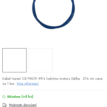
MOTOROVÉ ČLUNY
LODNÍ ELEKTROMOTORY
PRAMICE A MOTOROVÉ VESLICE
HLINÍKOVÉ ČLUNY
KAJAKY, KÁNOE A RAFTY
PLASTOVÉ LODĚ A ČLUNY
ŠLAPADLA
Kabel řazení C8 PROFI 9ft k lodnímu motoru Délka : 274 cm cena
za 1 kus
Více informací
VODNÍ SKŮTRY
(>5 ks)
Skladem
KATAMARÁNY - PONTON BOAT
Možnosti doručení