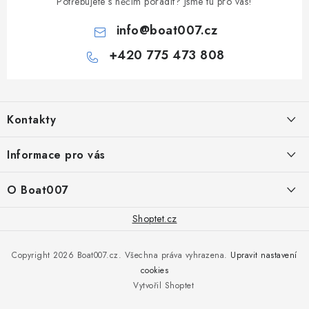
Potřebujete s něčím poradit? Jsme tu pro vás!
info
@
boat007.cz
+420 775 473 808
Z
á
Kontakty
p
a
PRODEJNA/ESHOP
Informace pro vás
+420 775 473 808
t
í
Doprava a platba
O Boat007
PŘÍJEM/VÝDEJ/SERVIS zakázek
+420 775 576 669
Servis
O nás
Shoptet.cz
Reklamace
Rosická 653, 19017 Praha 9 - Vinoř
Naše značky a zastoupení
Copyright 2026
Boat007.cz
. Všechna práva vyhrazena.
Upravit nastavení
Obchodní podmínky
Servis
cookies
Podmínky ochrany osobních údajů
Vytvořil Shoptet
Reklamace