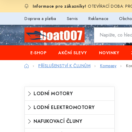
Přejít
OTEVÍRACÍ DOBA: PROD
na
obsah
Doprava a platba
Servis
Reklamace
Obcho
E-SHOP
AKČNÍ SLEVY
NOVINKY
Domů
PŘÍSLUŠENSTVÍ K ČLUNŮM
Kompasy
Kom
P
K
Přeskočit
LODNÍ MOTORY
o
kategorie
a
s
LODNÍ ELEKTROMOTORY
t
t
e
NAFUKOVACÍ ČLUNY
r
g
a