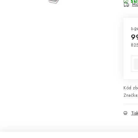
Sk
Mo
1 2
9
825
Mě
Kód zbo
Značka
Tis