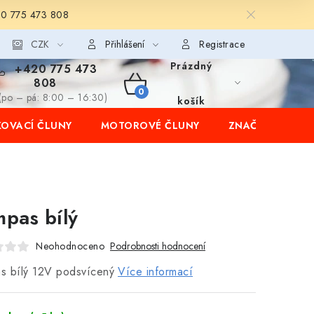
20 775 473 808
CZK
Přihlášení
Registrace
Prázdný
+420 775 473
808
NÁKUPNÍ
(po – pá: 8:00 – 16:30)
košík
OVACÍ ČLUNY
MOTOROVÉ ČLUNY
ZNAČKY
KOŠÍK
pas bílý
Neohodnoceno
Podrobnosti hodnocení
s bílý 12V podsvícený
Více informací