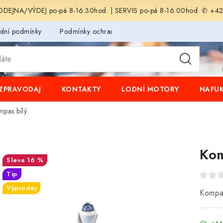
EJNA/VÝDEJ po-pá 8-16:30hod. | SERVIS po-pá 8-16:00hod. ✆ +4
dní podmínky
Podmínky ochrany osobních údajů
ZPRAVODAJ
KONTAKTY
LODNÍ MOTORY
NAFUK
pas bílý
Kom
16 %
Tip
Výprodej
Kompa