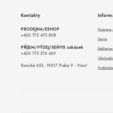
á
p
Kontakty
Inform
a
t
PRODEJNA/ESHOP
Doprava a
í
+420 775 473 808
Servis
PŘÍJEM/VÝDEJ/SERVIS zakázek
Reklamac
+420 775 576 669
Obchodní
Rosická 653, 19017 Praha 9 - Vinoř
Podmínky