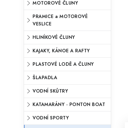
MOTOROVÉ ČLUNY
o
n
n
r
PRAMICE a MOTOROVÉ
í
VESLICE
i
p
e
HLINÍKOVÉ ČLUNY
a
n
KAJAKY, KÁNOE A RAFTY
e
l
PLASTOVÉ LODĚ A ČLUNY
ŠLAPADLA
VODNÍ SKŮTRY
KATAMARÁNY - PONTON BOAT
VODNÍ SPORTY