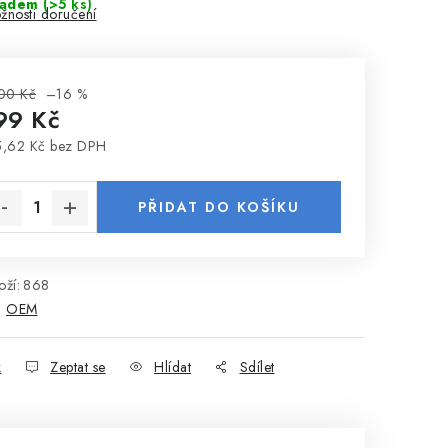
ladem
(>5 ks)
žnosti doručení
00 Kč
–16 %
99 Kč
,62 Kč bez DPH
rná cena:
PŘIDAT DO KOŠÍKU
ží:
868
:
OEM
k
Zeptat se
Hlídat
Sdílet