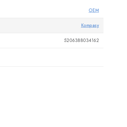
OEM
Kompasy
5206388034162