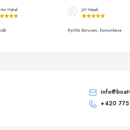
rtin Hykel
Jiří Hájek
odě
Rychle doruceni, komunikace
info
@
boat
+420 775