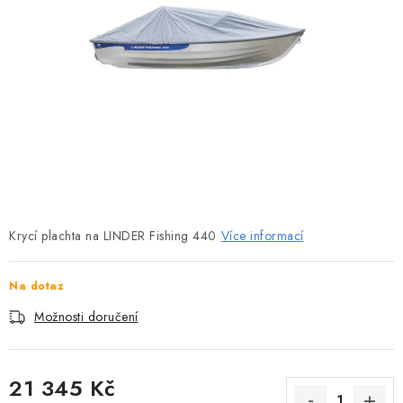
MOTOROVÉ ČLUNY
LODNÍ ELEKTROMOTORY
PRAMICE A MOTOROVÉ VESLICE
HLINÍKOVÉ ČLUNY
KAJAKY, KÁNOE A RAFTY
PLASTOVÉ LODĚ A ČLUNY
Krycí plachta na LINDER Fishing 440
Více informací
ŠLAPADLA
Na dotaz
Možnosti doručení
VODNÍ SKŮTRY
KATAMARÁNY - PONTON BOAT
21 345 Kč