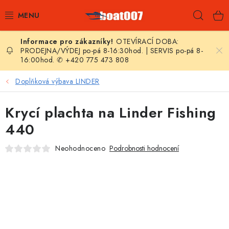
Přejít
Hleda
na
obsah
OTEVÍRACÍ DOBA:
E-SHOP
PRODEJNA/VÝDEJ po-pá 8-16:30hod. | SERVIS po-pá 8-
16:00hod. ✆ +420 775 473 808
AKČNÍ SLEVY
Doplňková výbava LINDER
NOVINKY
Krycí plachta na Linder Fishing
ZPRAVODAJ
440
Neohodnoceno
Podrobnosti hodnocení
KONTAKTY
LODNÍ MOTORY
NAFUKOVACÍ ČLUNY