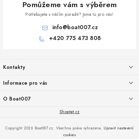
Pomůžeme vám s výběrem
Potřebujete s něčím poradit? Jsme tu pro vás!
info
@
boat007.cz
+420 775 473 808
Z
á
Kontakty
p
a
PRODEJNA/ESHOP
Informace pro vás
+420 775 473 808
t
í
Doprava a platba
O Boat007
PŘÍJEM/VÝDEJ/SERVIS zakázek
+420 775 576 669
Servis
O nás
Shoptet.cz
Reklamace
Rosická 653, 19017 Praha 9 - Vinoř
Naše značky a zastoupení
Copyright 2026
Boat007.cz
. Všechna práva vyhrazena.
Upravit nastavení
Obchodní podmínky
Servis
cookies