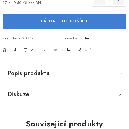
17 640,50 Kč bez DPH
VODNÍ SPORTY
Měrná cena:
PŘÍSLUŠENSTVÍ K ČLUNŮM
PŘIDAT DO KOŠÍKU
PŘÍSLUŠENSTVÍ K MOTORŮM
Kód zboží:
302441
Značka:
Linder
Tisk
Zeptat se
Hlídat
Sdílet
PŘÍVĚSY K LODÍM
ZNAČKY
Popis produktu
Doprava a platba
Servis
Reklamace
Obchodní podmínky
Podmínky ochrany osobních údajů
Diskuze
Související produkty