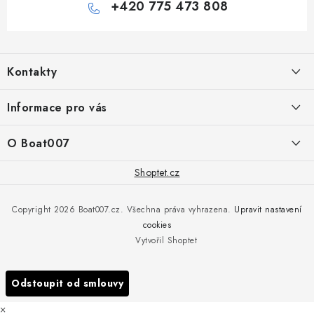
+420 775 473 808
Z
á
Kontakty
p
a
PRODEJNA/ESHOP
Informace pro vás
+420 775 473 808
t
í
Doprava a platba
O Boat007
PŘÍJEM/VÝDEJ/SERVIS zakázek
+420 775 576 669
Servis
O nás
Shoptet.cz
Reklamace
Rosická 653, 19017 Praha 9 - Vinoř
Naše značky a zastoupení
Copyright 2026
Boat007.cz
. Všechna práva vyhrazena.
Upravit nastavení
Obchodní podmínky
Servis
cookies
Podmínky ochrany osobních údajů
Vytvořil Shoptet
Reklamace
Všechny značky
Odstoupit od smlouvy
×