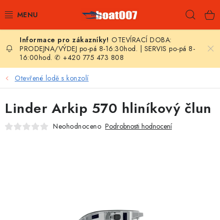
Přejít
Hleda
na
obsah
OTEVÍRACÍ DOBA:
E-SHOP
PRODEJNA/VÝDEJ po-pá 8-16:30hod. | SERVIS po-pá 8-
16:00hod. ✆ +420 775 473 808
AKČNÍ SLEVY
Otevřené lodě s konzolí
NOVINKY
Linder Arkip 570 hliníkový člun
ZPRAVODAJ
Neohodnoceno
Podrobnosti hodnocení
KONTAKTY
LODNÍ MOTORY
NAFUKOVACÍ ČLUNY