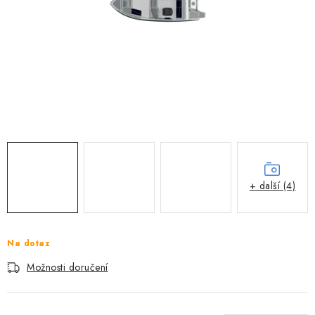
MOTOROVÉ ČLUNY
LODNÍ ELEKTROMOTORY
PRAMICE A MOTOROVÉ VESLICE
HLINÍKOVÉ ČLUNY
KAJAKY, KÁNOE A RAFTY
PLASTOVÉ LODĚ A ČLUNY
+ další (4)
ŠLAPADLA
Na dotaz
VODNÍ SKŮTRY
Možnosti doručení
KATAMARÁNY - PONTON BOAT