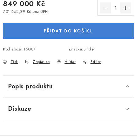
849 000 Kč
VODNÍ SPORTY
701 652,89 Kč bez DPH
Měrná cena:
PŘÍSLUŠENSTVÍ K ČLUNŮM
PŘIDAT DO KOŠÍKU
PŘÍSLUŠENSTVÍ K MOTORŮM
Kód zboží:
16007
Značka:
Linder
PŘÍVĚSY K LODÍM
Tisk
Zeptat se
Hlídat
Sdílet
ZNAČKY
Popis produktu
Doprava a platba
Servis
Reklamace
Obchodní podmínky
Podmínky ochrany osobních údajů
Diskuze