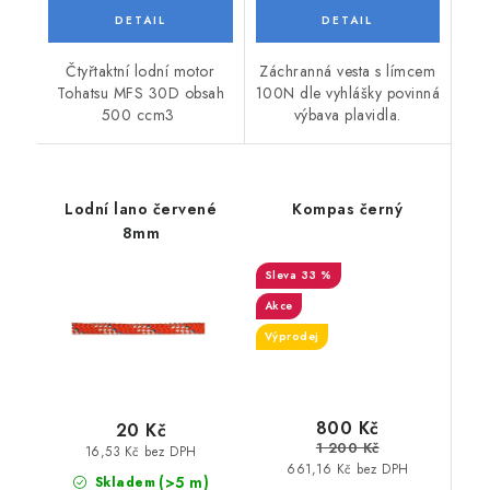
Čtyřtaktní lodní motor
Záchranná vesta s límcem
Tohatsu MFS 30D obsah
100N dle vyhlášky povinná
500 ccm3
výbava plavidla.
Lodní lano červené
Kompas černý
8mm
33 %
Akce
Výprodej
800 Kč
20 Kč
1 200 Kč
16,53 Kč bez DPH
661,16 Kč bez DPH
(>5 m)
Skladem