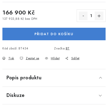
VODNÍ SPORTY
166 900 Kč
PŘÍSLUŠENSTVÍ K ČLUNŮM
137 933,88 Kč bez DPH
Měrná cena:
PŘÍSLUŠENSTVÍ K MOTORŮM
PŘIDAT DO KOŠÍKU
PŘÍVĚSY K LODÍM
Kód zboží:
BT434
Značka:
BT
ZNAČKY
Tisk
Zeptat se
Hlídat
Sdílet
Doprava a platba
Servis
Reklamace
Obchodní podmínky
Podmínky ochrany osobních údajů
Popis produktu
Diskuze