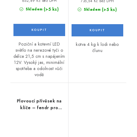
652,89 Kč bez DPH
735,54 Kč bez DPH
(>5 ks)
(>5 ks)
Skladem
Skladem
Poziční a kotevní LED
kotva 4 kg k lodi nebo
světlo na nerezové tyči o
člunu
délce 21,5 cm s napájením
12V. Vysoký jas, minimální
spotřeba a odolnost vůči
vodě
Plovoucí přívěsek na
klíče – fendr pro
vodáky a jachtaře