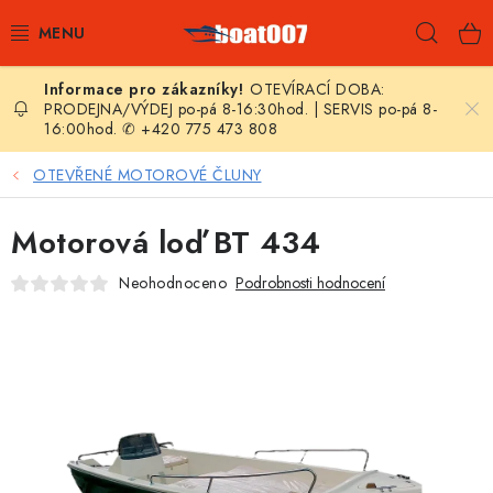
Přejít
Hleda
na
obsah
OTEVÍRACÍ DOBA:
E-SHOP
PRODEJNA/VÝDEJ po-pá 8-16:30hod. | SERVIS po-pá 8-
16:00hod. ✆ +420 775 473 808
AKČNÍ SLEVY
OTEVŘENÉ MOTOROVÉ ČLUNY
NOVINKY
Motorová loď BT 434
ZPRAVODAJ
Neohodnoceno
Podrobnosti hodnocení
KONTAKTY
LODNÍ MOTORY
NAFUKOVACÍ ČLUNY