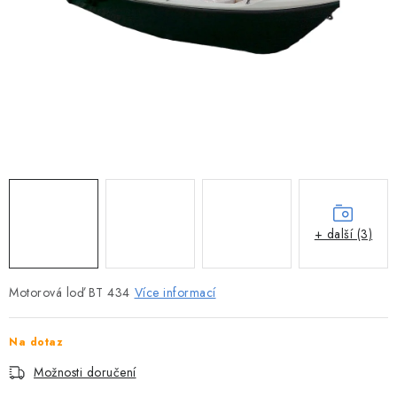
MOTOROVÉ ČLUNY
LODNÍ ELEKTROMOTORY
PRAMICE A MOTOROVÉ VESLICE
HLINÍKOVÉ ČLUNY
KAJAKY, KÁNOE A RAFTY
PLASTOVÉ LODĚ A ČLUNY
+ další (3)
ŠLAPADLA
Motorová loď BT 434
Více informací
VODNÍ SKŮTRY
Na dotaz
KATAMARÁNY - PONTON BOAT
Možnosti doručení