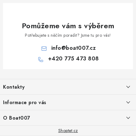
Pomůžeme vám s výběrem
Potřebujete s něčím poradit? Jsme tu pro vás!
info
@
boat007.cz
+420 775 473 808
Z
á
Kontakty
p
a
PRODEJNA/ESHOP
Informace pro vás
+420 775 473 808
t
í
Doprava a platba
O Boat007
PŘÍJEM/VÝDEJ/SERVIS zakázek
+420 775 576 669
Servis
O nás
Shoptet.cz