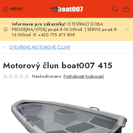
Přejít
Hleda
na
obsah
OTEVÍRACÍ DOBA:
E-SHOP
PRODEJNA/VÝDEJ po-pá 8-16:30hod. | SERVIS po-pá 8-
16:00hod. ✆ +420 775 473 808
AKČNÍ SLEVY
OTEVŘENÉ MOTOROVÉ ČLUNY
NOVINKY
Motorový člun boat007 415
ZPRAVODAJ
Neohodnoceno
Podrobnosti hodnocení
KONTAKTY
LODNÍ MOTORY
NAFUKOVACÍ ČLUNY