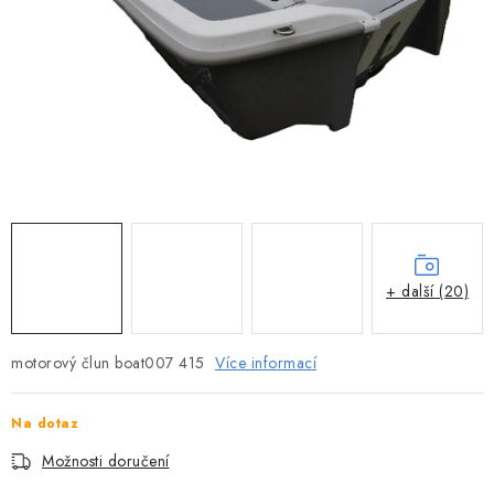
MOTOROVÉ ČLUNY
LODNÍ ELEKTROMOTORY
PRAMICE A MOTOROVÉ VESLICE
HLINÍKOVÉ ČLUNY
KAJAKY, KÁNOE A RAFTY
PLASTOVÉ LODĚ A ČLUNY
+ další (20)
ŠLAPADLA
motorový člun boat007 415
Více informací
VODNÍ SKŮTRY
Na dotaz
KATAMARÁNY - PONTON BOAT
Možnosti doručení