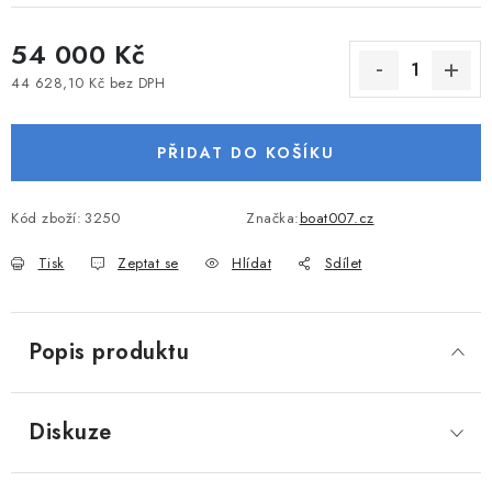
VODNÍ SPORTY
54 000 Kč
PŘÍSLUŠENSTVÍ K ČLUNŮM
44 628,10 Kč bez DPH
Měrná cena:
PŘÍSLUŠENSTVÍ K MOTORŮM
PŘIDAT DO KOŠÍKU
PŘÍVĚSY K LODÍM
Kód zboží:
3250
Značka:
boat007.cz
ZNAČKY
Tisk
Zeptat se
Hlídat
Sdílet
Doprava a platba
Servis
Reklamace
Popis produktu
Obchodní podmínky
Podmínky ochrany osobních údajů
Diskuze