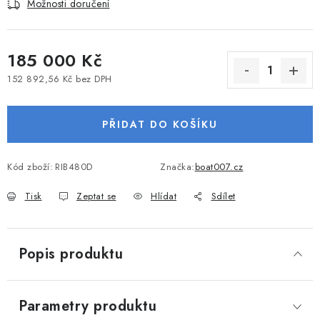
Možnosti doručení
VODNÍ SPORTY
PŘÍSLUŠENSTVÍ K ČLUNŮM
185 000 Kč
152 892,56 Kč bez DPH
PŘÍSLUŠENSTVÍ K MOTORŮM
Měrná cena:
PŘIDAT DO KOŠÍKU
PŘÍVĚSY K LODÍM
ZNAČKY
Kód zboží:
RIB480D
Značka:
boat007.cz
Tisk
Zeptat se
Hlídat
Sdílet
Doprava a platba
Servis
Reklamace
Obchodní podmínky
Podmínky ochrany osobních údajů
Popis produktu
Parametry produktu