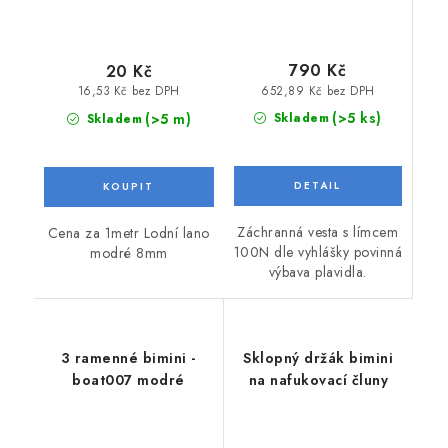
790 Kč
20 Kč
652,89 Kč bez DPH
16,53 Kč bez DPH
(>5 ks)
(>5 m)
Skladem
Skladem
Záchranná vesta s límcem
Cena za 1metr Lodní lano
100N dle vyhlášky povinná
modré 8mm
výbava plavidla.
3 ramenné bimini -
Sklopný držák bimini
boat007 modré
na nafukovací čluny