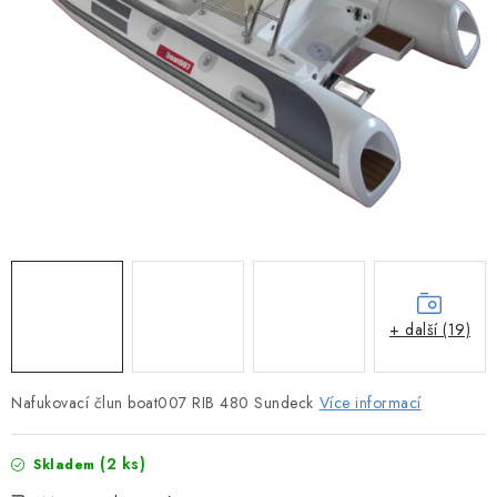
MOTOROVÉ ČLUNY
LODNÍ ELEKTROMOTORY
PRAMICE A MOTOROVÉ VESLICE
HLINÍKOVÉ ČLUNY
KAJAKY, KÁNOE A RAFTY
PLASTOVÉ LODĚ A ČLUNY
+ další (19)
ŠLAPADLA
Nafukovací člun boat007 RIB 480 Sundeck
Více informací
VODNÍ SKŮTRY
KATAMARÁNY - PONTON BOAT
(2 ks)
Skladem