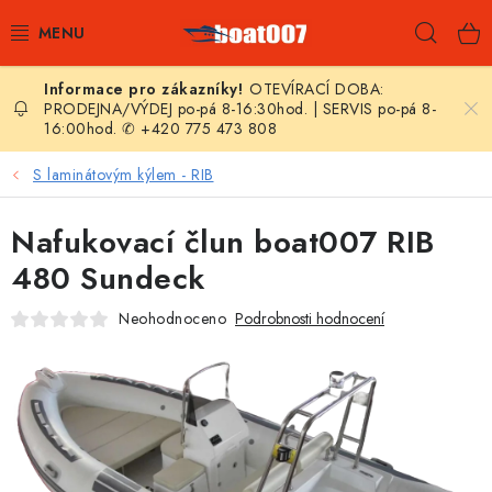
Přejít
Hleda
na
obsah
OTEVÍRACÍ DOBA:
E-SHOP
PRODEJNA/VÝDEJ po-pá 8-16:30hod. | SERVIS po-pá 8-
16:00hod. ✆ +420 775 473 808
AKČNÍ SLEVY
S laminátovým kýlem - RIB
NOVINKY
Nafukovací člun boat007 RIB
ZPRAVODAJ
480 Sundeck
Neohodnoceno
Podrobnosti hodnocení
KONTAKTY
LODNÍ MOTORY
NAFUKOVACÍ ČLUNY