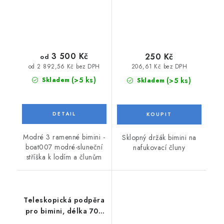
3 500 Kč
250 Kč
od
od 2 892,56 Kč bez DPH
206,61 Kč bez DPH
(>5 ks)
(>5 ks)
Skladem
Skladem
Modré 3 ramenné bimini -
Sklopný držák bimini na
boat007 modré-sluneční
nafukovací čluny
stříška k lodím a člunům
Teleskopická podpěra
pro bimini, délka 70 -
120 cm