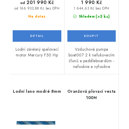
201 990 Kč
1 990 Kč
od
1 644,63 Kč bez DPH
od 166 933,88 Kč bez DPH
(>5 ks)
Na dotaz
Skladem
Lodní závěsný spalovací
Vzduchová pumpa
motor Mercury F50 Hp
boat007 2 k nafukovacím
člunů a paddleboardům -
nafoukne a vyfoukne
Lodní lano modré 8mm
Oranžová plovací vesta
100N