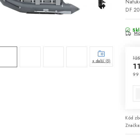
Nafuko
DF 2
Sk
Mo
125
+ další (5)
1
99
Mě
Kód zbo
Značka