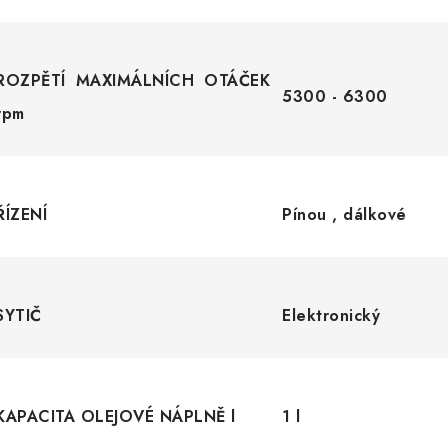
ROZPĚTÍ MAXIMÁLNÍCH OTÁČEK
5300 - 6300
rpm
ŘÍZENÍ
Pínou , dálkové
SYTIČ
Elektronický
KAPACITA OLEJOVÉ NÁPLNĚ l
1 l