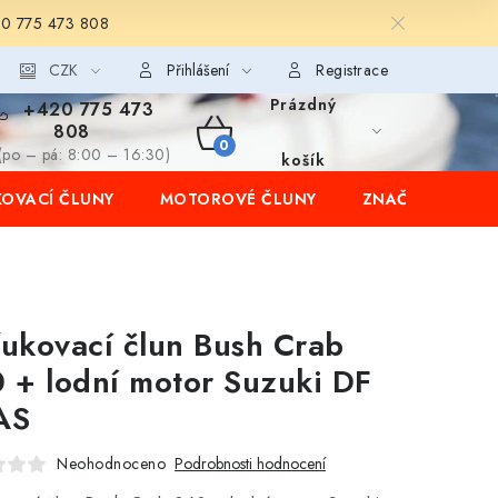
20 775 473 808
CZK
Přihlášení
Registrace
Prázdný
+420 775 473
808
NÁKUPNÍ
(po – pá: 8:00 – 16:30)
košík
OVACÍ ČLUNY
MOTOROVÉ ČLUNY
ZNAČKY
KOŠÍK
ukovací člun Bush Crab
 + lodní motor Suzuki DF
AS
Neohodnoceno
Podrobnosti hodnocení