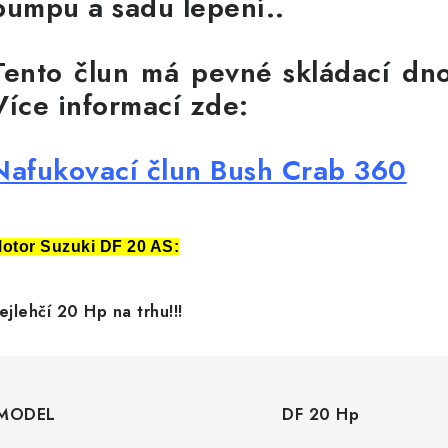
pumpu a sadu lepení..
Tento člun má pevné skládací dno
Více informací zde:
Nafukovací člun Bush Crab 360
otor Suzuki DF 20 AS:
ejlehčí 20 Hp na trhu!!!
MODEL
DF 20 Hp