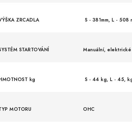
VÝŠKA ZRCADLA
S - 381mm, L - 508
SYSTÉM STARTOVÁNÍ
Manuální, elektrické
HMOTNOST kg
S - 44 kg, L - 45, k
TYP MOTORU
OHC