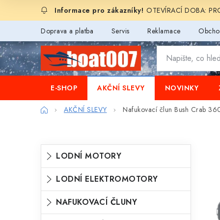
Přejít
OTEVÍRACÍ DOBA: PROD
na
obsah
Doprava a platba
Servis
Reklamace
Obcho
E-SHOP
AKČNÍ SLEVY
NOVINKY
Domů
AKČNÍ SLEVY
Nafukovací člun Bush Crab 36
P
K
Přeskočit
LODNÍ MOTORY
o
kategorie
a
s
LODNÍ ELEKTROMOTORY
t
t
e
NAFUKOVACÍ ČLUNY
r
g
a