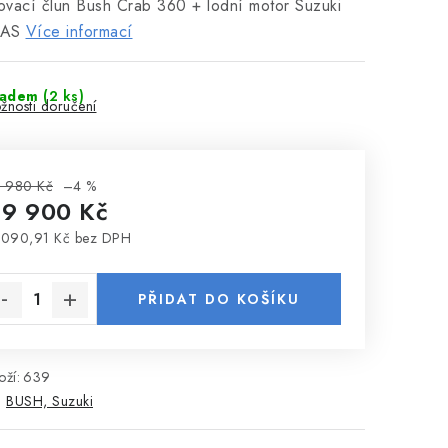
vací člun Bush Crab 360 + lodní motor Suzuki
0AS
Více informací
ladem
(2 ks)
žnosti doručení
 980 Kč
–4 %
19 900 Kč
 090,91 Kč bez DPH
rná cena:
PŘIDAT DO KOŠÍKU
ží:
639
:
BUSH, Suzuki