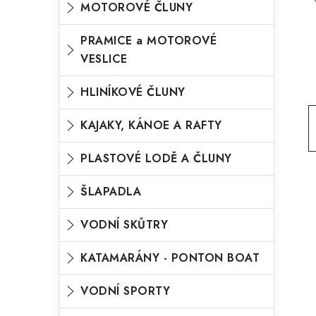
MOTOROVÉ ČLUNY
o
n
n
r
PRAMICE a MOTOROVÉ
í
VESLICE
i
p
e
HLINÍKOVÉ ČLUNY
a
n
KAJAKY, KÁNOE A RAFTY
e
l
PLASTOVÉ LODĚ A ČLUNY
ŠLAPADLA
VODNÍ SKŮTRY
KATAMARÁNY - PONTON BOAT
VODNÍ SPORTY