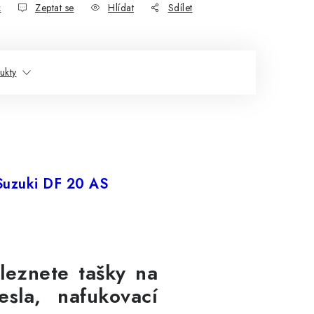
k
Zeptat se
Hlídat
Sdílet
ukty
Suzuki DF 20 AS
leznete tašky na
sla, nafukovací