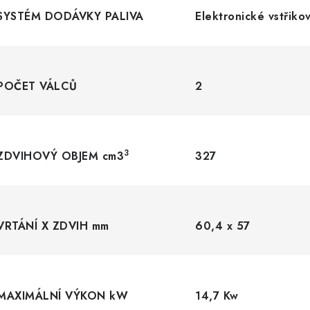
SYSTÉM DODÁVKY PALIVA
Elektronické vstřiko
POČET VÁLCŮ
2
3
ZDVIHOVÝ OBJEM cm3
327
VRTÁNÍ X ZDVIH mm
60,4 x 57
MAXIMÁLNÍ VÝKON kW
14,7 Kw