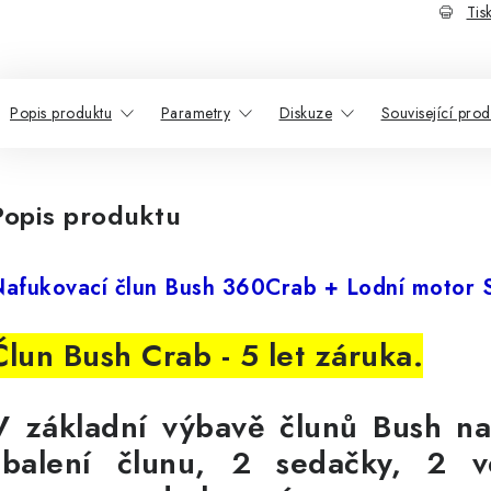
Tis
Popis produktu
Parametry
Diskuze
Související prod
Popis produktu
afukovací člun Bush 360Crab + Lodní motor 
Člun Bush Crab - 5 let záruka.
V základní výbavě člunů Bush na
sbalení člunu, 2 sedačky, 2 ve