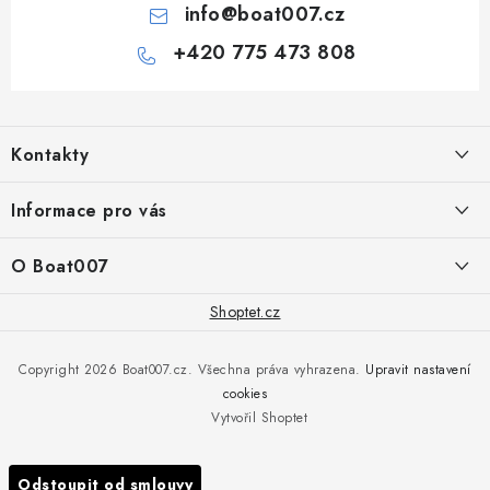
info
@
boat007.cz
+420 775 473 808
Z
á
Kontakty
p
a
PRODEJNA/ESHOP
Informace pro vás
+420 775 473 808
t
í
Doprava a platba
O Boat007
PŘÍJEM/VÝDEJ/SERVIS zakázek
+420 775 576 669
Servis
O nás
Shoptet.cz
Reklamace
Rosická 653, 19017 Praha 9 - Vinoř
Naše značky a zastoupení
Copyright 2026
Boat007.cz
. Všechna práva vyhrazena.
Upravit nastavení
Obchodní podmínky
Servis
cookies
Podmínky ochrany osobních údajů
Vytvořil Shoptet
Reklamace
Všechny značky
Odstoupit od smlouvy