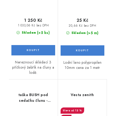
1 250 Kč
25 Kč
1 033,06 Kč bez DPH
20,66 Kč bez DPH
(>5 ks)
(>5 m)
Skladem
Skladem
Nereznoucí skládací 3
Lodní lano polypropilen
příčkový žebřík na čluny a
10mm cena za 1 metr
lodě.
taška BUSH pod
Vesta zenith
sedačku člunu -
universal
až 12 %