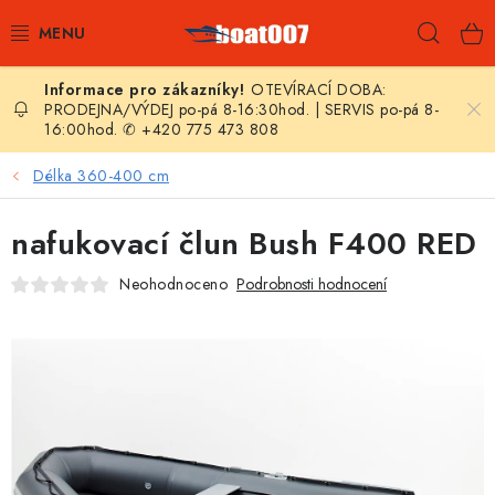
Přejít
Hleda
na
obsah
OTEVÍRACÍ DOBA:
E-SHOP
PRODEJNA/VÝDEJ po-pá 8-16:30hod. | SERVIS po-pá 8-
16:00hod. ✆ +420 775 473 808
AKČNÍ SLEVY
Délka 360-400 cm
NOVINKY
nafukovací člun Bush F400 RED
ZPRAVODAJ
Neohodnoceno
Podrobnosti hodnocení
KONTAKTY
LODNÍ MOTORY
NAFUKOVACÍ ČLUNY