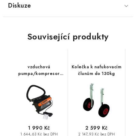
Diskuze
Související produkty
vzduchová
Kolečka k nafukovacím
pumpa/kompresor
člunům do 130kg
boat007-2
1 990 Kč
2 599 Kč
1 644,63 Kč bez DPH
2 147,93 Kč bez DPH