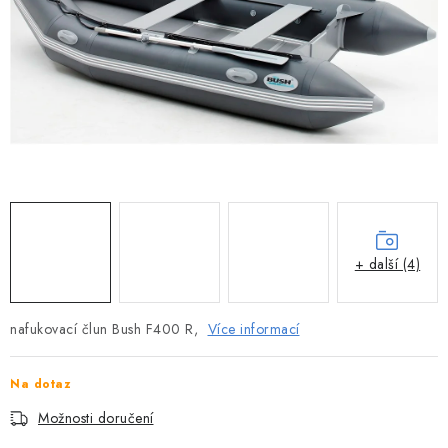
MOTOROVÉ ČLUNY
LODNÍ ELEKTROMOTORY
PRAMICE A MOTOROVÉ VESLICE
HLINÍKOVÉ ČLUNY
KAJAKY, KÁNOE A RAFTY
PLASTOVÉ LODĚ A ČLUNY
+ další (4)
ŠLAPADLA
nafukovací člun Bush F400 R,
Více informací
VODNÍ SKŮTRY
Na dotaz
KATAMARÁNY - PONTON BOAT
Možnosti doručení