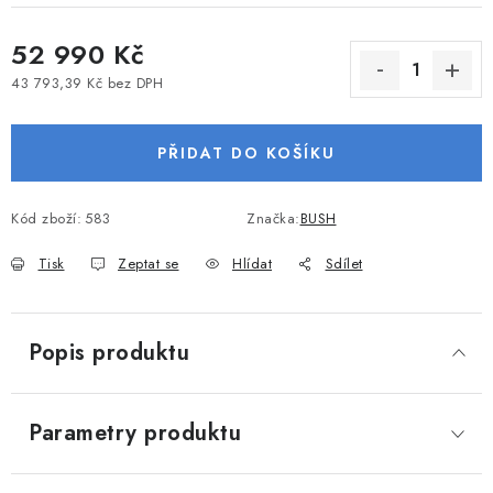
VODNÍ SPORTY
52 990 Kč
PŘÍSLUŠENSTVÍ K ČLUNŮM
43 793,39 Kč bez DPH
Měrná cena:
PŘÍSLUŠENSTVÍ K MOTORŮM
PŘIDAT DO KOŠÍKU
PŘÍVĚSY K LODÍM
Kód zboží:
583
Značka:
BUSH
ZNAČKY
Tisk
Zeptat se
Hlídat
Sdílet
Doprava a platba
Servis
Reklamace
Popis produktu
Obchodní podmínky
Podmínky ochrany osobních údajů
Parametry produktu