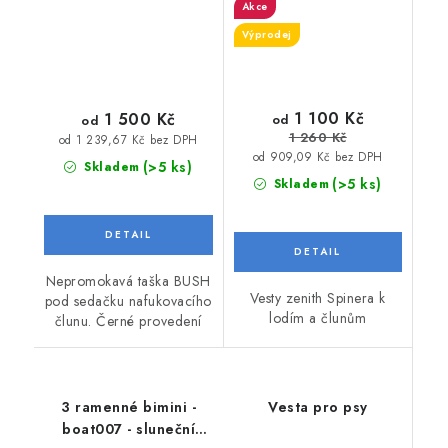
Akce
Výprodej
1 100 Kč
1 500 Kč
od
od
1 260 Kč
od 1 239,67 Kč bez DPH
od 909,09 Kč bez DPH
(>5 ks)
Skladem
(>5 ks)
Skladem
Nepromokavá taška BUSH
Vesty zenith Spinera k
pod sedačku nafukovacího
lodím a člunům
člunu. Černé provedení
3 ramenné bimini -
Vesta pro psy
boat007 - sluneční