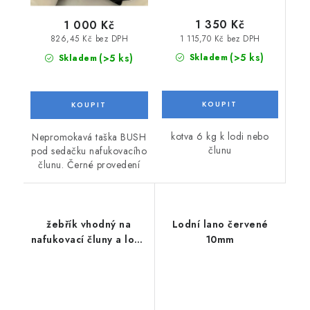
1 350 Kč
1 000 Kč
1 115,70 Kč bez DPH
826,45 Kč bez DPH
(>5 ks)
(>5 ks)
Skladem
Skladem
kotva 6 kg k lodi nebo
Nepromokavá taška BUSH
člunu
pod sedačku nafukovacího
člunu. Černé provedení
žebřík vhodný na
Lodní lano červené
nafukovací čluny a lodě
10mm
třípříčkový