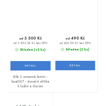
stříška k lodím a
člunům
490 Kč
3 500 Kč
od
od
od 404,96 Kč bez DPH
od 2 892,56 Kč bez DPH
(3 ks)
(>5 ks)
Skladem
Skladem
Bílé 3 ramenné bimini -
boat007 - sluneční stříška
k lodím a člunům