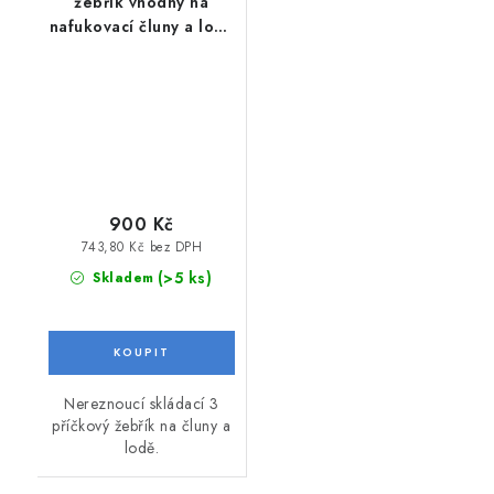
žebřík vhodný na
nafukovací čluny a lodě
třípříčkový
900 Kč
743,80 Kč bez DPH
(>5 ks)
Skladem
Nereznoucí skládací 3
příčkový žebřík na čluny a
lodě.