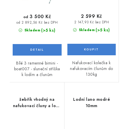
2 599 Kč
3 500 Kč
od
2 147,93 Kč bez DPH
od 2 892,56 Kč bez DPH
(>5 ks)
(>5 ks)
Skladem
Skladem
Nafukovací kolečka k
Bílé 3 ramenné bimini -
nafukovacím člunům do
boat007 - sluneční stříška
130kg
k lodím a člunům
žebřík vhodný na
Lodní lano modré
nafukovací čluny a lodě
10mm
třípříčkový