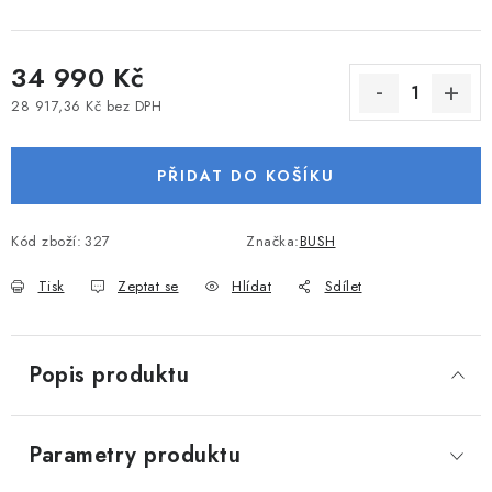
VODNÍ SPORTY
34 990 Kč
PŘÍSLUŠENSTVÍ K ČLUNŮM
28 917,36 Kč bez DPH
Měrná cena:
PŘÍSLUŠENSTVÍ K MOTORŮM
PŘIDAT DO KOŠÍKU
PŘÍVĚSY K LODÍM
Kód zboží:
327
Značka:
BUSH
ZNAČKY
Tisk
Zeptat se
Hlídat
Sdílet
Doprava a platba
Servis
Reklamace
Obchodní podmínky
Podmínky ochrany osobních údajů
Popis produktu
Parametry produktu