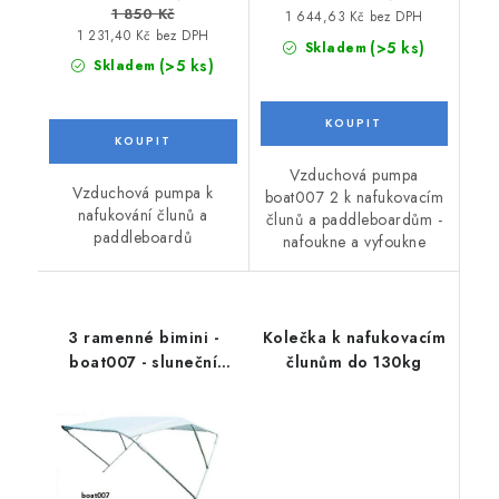
1 850 Kč
1 644,63 Kč bez DPH
1 231,40 Kč bez DPH
(>5 ks)
Skladem
(>5 ks)
Skladem
Vzduchová pumpa
Vzduchová pumpa k
boat007 2 k nafukovacím
nafukování člunů a
člunů a paddleboardům -
paddleboardů
nafoukne a vyfoukne
3 ramenné bimini -
Kolečka k nafukovacím
boat007 - sluneční
člunům do 130kg
stříška k lodím a
člunům