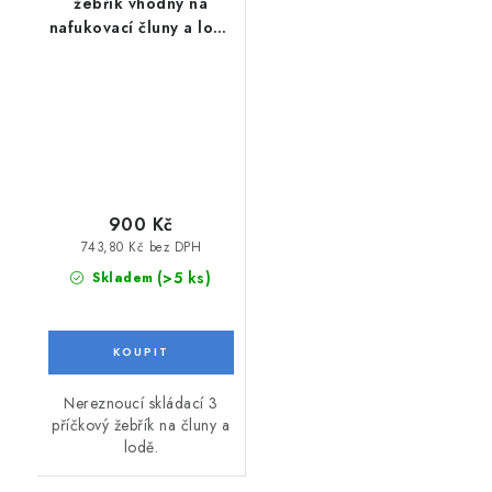
žebřík vhodný na
nafukovací čluny a lodě
třípříčkový
900 Kč
743,80 Kč bez DPH
(>5 ks)
Skladem
Nereznoucí skládací 3
příčkový žebřík na čluny a
lodě.