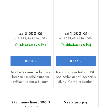
3 500 Kč
1 500 Kč
od
od
od 2 892,56 Kč bez DPH
od 1 239,67 Kč bez DPH
(>5 ks)
(>5 ks)
Skladem
Skladem
Modré 3 ramenné bimini -
Nepromokavá taška BUSH
boat007 modré-sluneční
pod sedačku nafukovacího
stříška k lodím a člunům
člunu. Černé provedení
Záchranný límec 100 N
Vesta pro psy