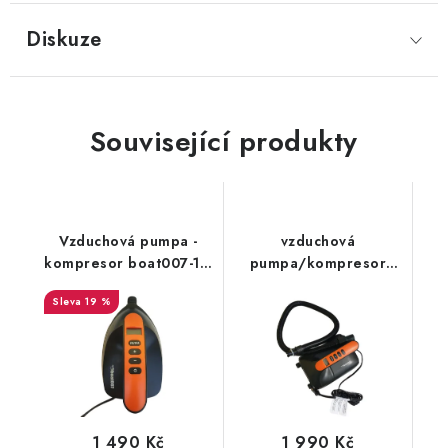
Diskuze
Související produkty
Vzduchová pumpa -
vzduchová
kompresor boat007-1 k
pumpa/kompresor
nafukování člunů a
boat007-2
19 %
paddleboardů
1 490 Kč
1 990 Kč