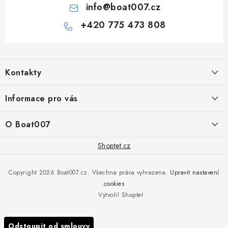
info
@
boat007.cz
+420 775 473 808
Z
á
Kontakty
p
a
PRODEJNA/ESHOP
Informace pro vás
+420 775 473 808
t
í
Doprava a platba
O Boat007
PŘÍJEM/VÝDEJ/SERVIS zakázek
+420 775 576 669
Servis
O nás
Shoptet.cz
Reklamace
Rosická 653, 19017 Praha 9 - Vinoř
Naše značky a zastoupení
Copyright 2026
Boat007.cz
. Všechna práva vyhrazena.
Upravit nastavení
Obchodní podmínky
Servis
cookies
Podmínky ochrany osobních údajů
Vytvořil Shoptet
Reklamace
Všechny značky
Odstoupit od smlouvy