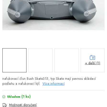
MOTOROVÉ ČLUNY
LODNÍ ELEKTROMOTORY
PRAMICE A MOTOROVÉ VESLICE
HLINÍKOVÉ ČLUNY
KAJAKY, KÁNOE A RAFTY
PLASTOVÉ LODĚ A ČLUNY
+ další (1)
ŠLAPADLA
nafukovací člun Bush Skate315, typ Skate mají pevnou skládací
podlahu a nafukovací kýl.
Více informací
VODNÍ SKŮTRY
(1 ks)
Skladem
KATAMARÁNY - PONTON BOAT
Možnosti doručení