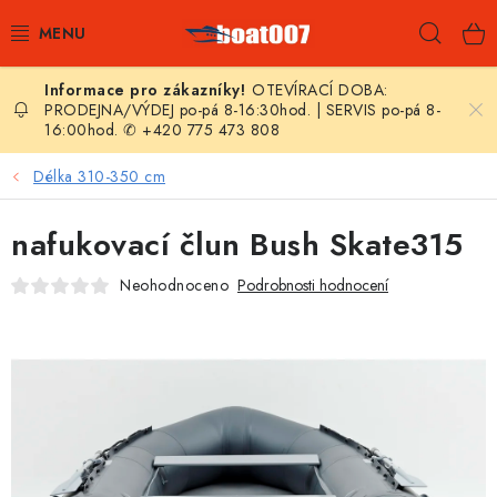
Přejít
Hleda
na
obsah
OTEVÍRACÍ DOBA:
E-SHOP
PRODEJNA/VÝDEJ po-pá 8-16:30hod. | SERVIS po-pá 8-
16:00hod. ✆ +420 775 473 808
AKČNÍ SLEVY
Délka 310-350 cm
NOVINKY
nafukovací člun Bush Skate315
ZPRAVODAJ
Neohodnoceno
Podrobnosti hodnocení
KONTAKTY
LODNÍ MOTORY
NAFUKOVACÍ ČLUNY