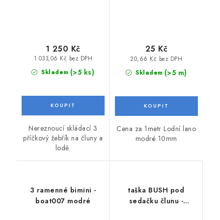
1 250 Kč
25 Kč
1 033,06 Kč bez DPH
20,66 Kč bez DPH
(>5 ks)
(>5 m)
Skladem
Skladem
Nereznoucí skládací 3
Cena za 1metr Lodní lano
příčkový žebřík na čluny a
modré 10mm
lodě.
3 ramenné bimini -
taška BUSH pod
boat007 modré
sedačku člunu -
universal