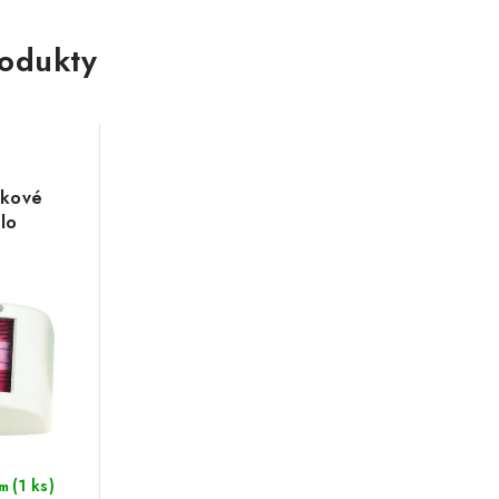
rodukty
íkové
tlo
(1 ks)
m