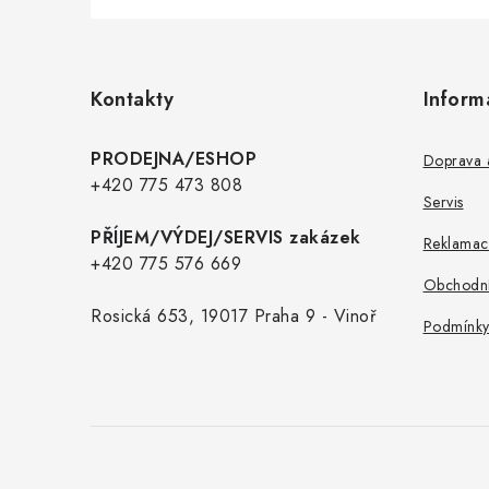
Z
á
p
Kontakty
Inform
a
t
PRODEJNA/ESHOP
Doprava a
í
+420 775 473 808
Servis
PŘÍJEM/VÝDEJ/SERVIS zakázek
Reklamac
+420 775 576 669
Obchodní
Rosická 653, 19017 Praha 9 - Vinoř
Podmínky