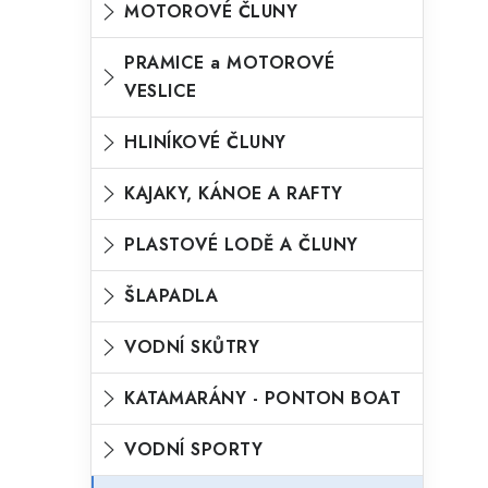
MOTOROVÉ ČLUNY
o
n
n
r
PRAMICE a MOTOROVÉ
í
VESLICE
i
p
e
HLINÍKOVÉ ČLUNY
a
n
KAJAKY, KÁNOE A RAFTY
e
l
PLASTOVÉ LODĚ A ČLUNY
ŠLAPADLA
VODNÍ SKŮTRY
KATAMARÁNY - PONTON BOAT
VODNÍ SPORTY