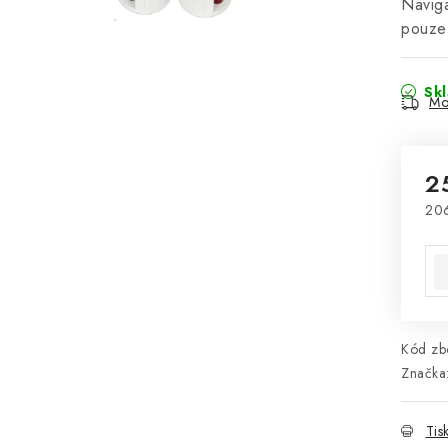
Naviga
pouze
Sk
Mo
2
206
Mě
Kód zbo
Značka
Tis