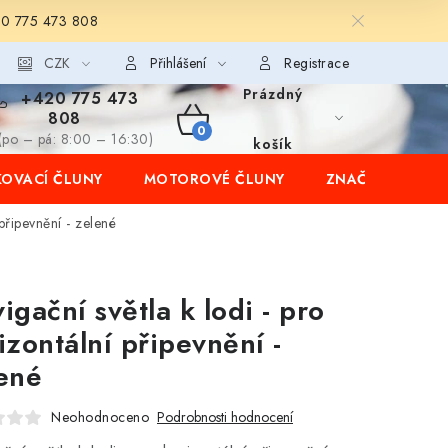
20 775 473 808
CZK
Přihlášení
Registrace
Prázdný
+420 775 473
808
NÁKUPNÍ
(po – pá: 8:00 – 16:30)
košík
OVACÍ ČLUNY
MOTOROVÉ ČLUNY
ZNAČKY
KOŠÍK
 připevnění - zelené
igační světla k lodi - pro
izontální připevnění -
ené
Neohodnoceno
Podrobnosti hodnocení