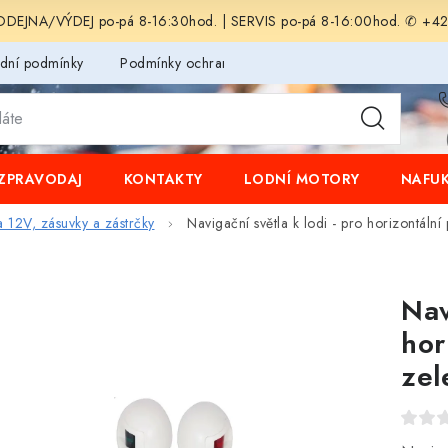
EJNA/VÝDEJ po-pá 8-16:30hod. | SERVIS po-pá 8-16:00hod. ✆ +4
dní podmínky
Podmínky ochrany osobních údajů
ZPRAVODAJ
KONTAKTY
LODNÍ MOTORY
NAFUK
a 12V, zásuvky a zástrčky
Navigační světla k lodi - pro horizontální
Nav
hor
zel