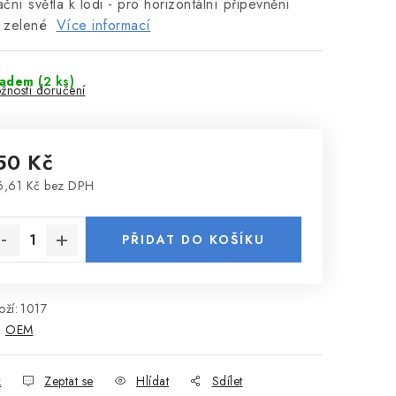
ční světla k lodi - pro horizontální připevnění
 zelené
Více informací
ladem
(2 ks)
žnosti doručení
50 Kč
,61 Kč bez DPH
rná cena:
PŘIDAT DO KOŠÍKU
ží:
1017
:
OEM
k
Zeptat se
Hlídat
Sdílet