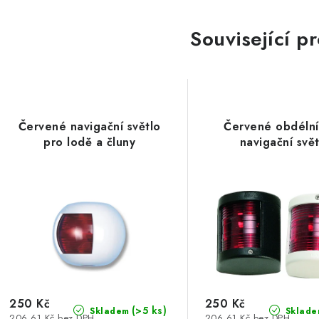
Související p
Červené navigační světlo
Červené obdéln
pro lodě a čluny
navigační svě
250 Kč
250 Kč
(>5 ks)
Skladem
Sklade
206,61 Kč bez DPH
206,61 Kč bez DPH