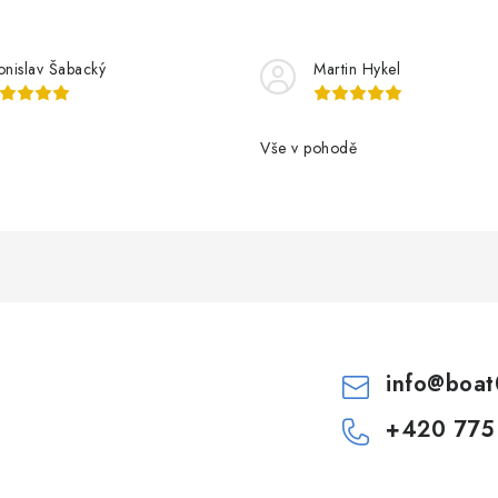
onislav Šabacký
Martin Hykel
Vše v pohodě
info
@
boat
+420 775