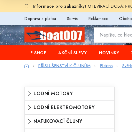
Přejít
OTEVÍRACÍ DOBA: PROD
na
obsah
Doprava a platba
Servis
Reklamace
Obcho
E-SHOP
AKČNÍ SLEVY
NOVINKY
Domů
PŘÍSLUŠENSTVÍ K ČLUNŮM
Elektro
Světl
P
K
Přeskočit
LODNÍ MOTORY
o
kategorie
a
s
LODNÍ ELEKTROMOTORY
t
t
e
NAFUKOVACÍ ČLUNY
r
g
a