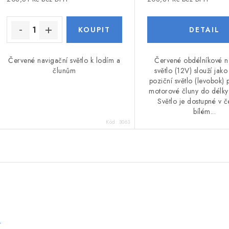
Červené navigační světlo k lodím a
Červené obdélníkové n
člunům
světlo (12V) slouží jak
poziční světlo (levobok) 
motorové čluny do délky
Světlo je dostupné v 
bílém...
Kód:
3063
e