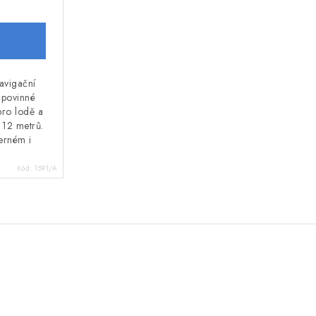
avigační
o povinné
pro lodě a
 12 metrů.
černém i
Kód:
1591/A