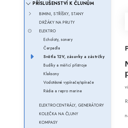
PŘÍSLUŠENSTVÍ K ČLUNŮM
BIMINI, STŘÍŠKY, STANY
DRŽÁKY NA PRUTY
ELEKTRO
Echoloty, sonary
Čerpadla
Světla 12V, zásuvky a zástrčky
Budíky a měřicí přístroje
Klaksony
Vodotěsné vypínače/spínače
v
Rádia a repro marine
R
ELEKTROCENTRÁLY, GENERÁTORY
KOLEČKA NA ČLUNY
n
KOMPASY