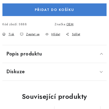
VODNÍ SPORTY
PŘIDAT DO KOŠÍKU
PŘÍSLUŠENSTVÍ K ČLUNŮM
Kód zboží:
S888
Značka:
OEM
PŘÍSLUŠENSTVÍ K MOTORŮM
Tisk
Zeptat se
Hlídat
Sdílet
PŘÍVĚSY K LODÍM
Popis produktu
ZNAČKY
Doprava a platba
Servis
Reklamace
Diskuze
Obchodní podmínky
Podmínky ochrany osobních údajů
Související produkty