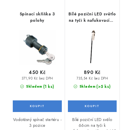
Spínací skříňka 3
Bílé poziční LED světlo
polohy
na tyči k nafukovacímu
člunu 360° se svorkou
450 Kč
890 Kč
371,90 Kč bez DPH
735,54 Kč bez DPH
(1 ks)
(>5 ks)
Skladem
Skladem
Vodotěsný spínač startéru -
Bílé poziční LED svělo
3 pozice
66cm na tyči k