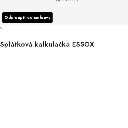
Podmínky ochrany osobních údajů
Vytvořil Shoptet
Reklamace
Všechny značky
Odstoupit od smlouvy
×
Splátková kalkulačka ESSOX