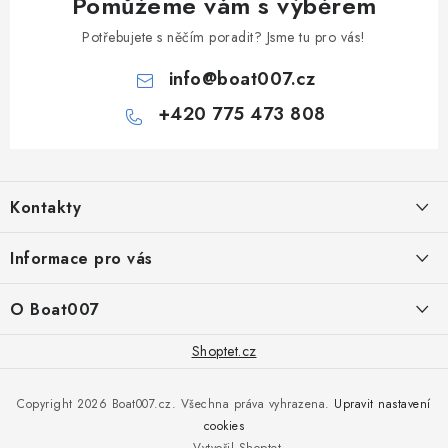
Pomůžeme vám s výběrem
Potřebujete s něčím poradit? Jsme tu pro vás!
info
@
boat007.cz
+420 775 473 808
Z
á
Kontakty
p
a
PRODEJNA/ESHOP
Informace pro vás
+420 775 473 808
t
í
Doprava a platba
O Boat007
PŘÍJEM/VÝDEJ/SERVIS zakázek
+420 775 576 669
Servis
O nás
Shoptet.cz
Reklamace
Rosická 653, 19017 Praha 9 - Vinoř
Naše značky a zastoupení
Copyright 2026
Boat007.cz
. Všechna práva vyhrazena.
Upravit nastavení
Obchodní podmínky
Servis
cookies