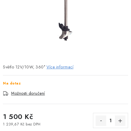
MOTOROVÉ ČLUNY
LODNÍ ELEKTROMOTORY
PRAMICE A MOTOROVÉ VESLICE
HLINÍKOVÉ ČLUNY
KAJAKY, KÁNOE A RAFTY
Světlo 12V/10W, 360°
Více informací
PLASTOVÉ LODĚ A ČLUNY
Na dotaz
ŠLAPADLA
Možnosti doručení
VODNÍ SKŮTRY
1 500 Kč
KATAMARÁNY - PONTON BOAT
1 239,67 Kč bez DPH
Měrná cena: