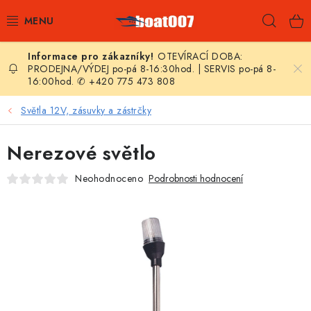
Přejít
Hleda
na
obsah
OTEVÍRACÍ DOBA:
E-SHOP
PRODEJNA/VÝDEJ po-pá 8-16:30hod. | SERVIS po-pá 8-
16:00hod. ✆ +420 775 473 808
AKČNÍ SLEVY
Světla 12V, zásuvky a zástrčky
NOVINKY
Nerezové světlo
ZPRAVODAJ
Neohodnoceno
Podrobnosti hodnocení
KONTAKTY
LODNÍ MOTORY
NAFUKOVACÍ ČLUNY