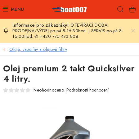
Přejít
Hleda
na
obsah
OTEVÍRACÍ DOBA:
E-SHOP
PRODEJNA/VÝDEJ po-pá 8-16:30hod. | SERVIS po-pá 8-
16:00hod. ✆ +420 775 473 808
AKČNÍ SLEVY
Oleje, vazelíny a olejové filtry
NOVINKY
Olej premium 2 takt Quicksilver
ZPRAVODAJ
4 litry.
Neohodnoceno
Podrobnosti hodnocení
KONTAKTY
LODNÍ MOTORY
NAFUKOVACÍ ČLUNY