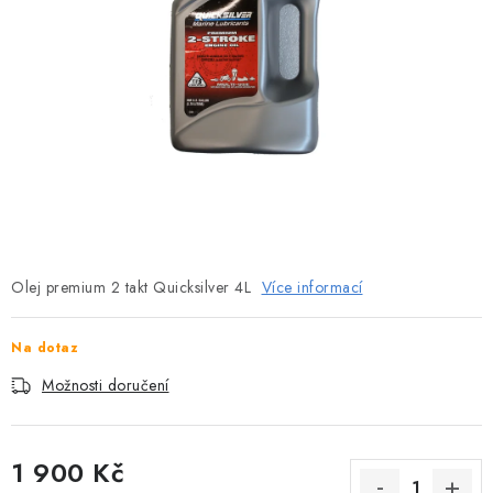
MOTOROVÉ ČLUNY
LODNÍ ELEKTROMOTORY
PRAMICE A MOTOROVÉ VESLICE
HLINÍKOVÉ ČLUNY
KAJAKY, KÁNOE A RAFTY
Olej premium 2 takt Quicksilver 4L
PLASTOVÉ LODĚ A ČLUNY
Více informací
ŠLAPADLA
Na dotaz
Možnosti doručení
VODNÍ SKŮTRY
KATAMARÁNY - PONTON BOAT
1 900 Kč