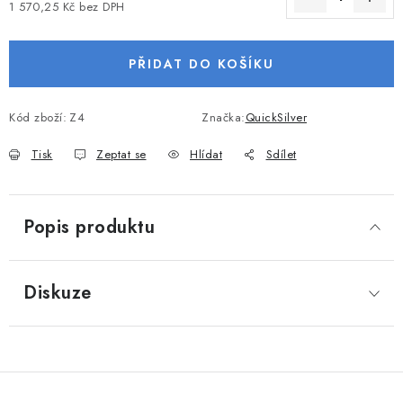
1 570,25 Kč bez DPH
VODNÍ SPORTY
Měrná cena:
PŘIDAT DO KOŠÍKU
PŘÍSLUŠENSTVÍ K ČLUNŮM
PŘÍSLUŠENSTVÍ K MOTORŮM
Kód zboží:
Z4
Značka:
QuickSilver
Tisk
Zeptat se
Hlídat
Sdílet
PŘÍVĚSY K LODÍM
ZNAČKY
Popis produktu
Doprava a platba
Servis
Reklamace
Obchodní podmínky
Podmínky ochrany osobních údajů
Diskuze