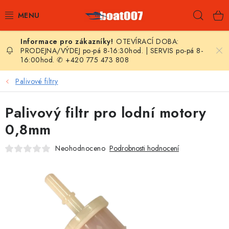
Přejít
Hleda
na
obsah
OTEVÍRACÍ DOBA:
E-SHOP
PRODEJNA/VÝDEJ po-pá 8-16:30hod. | SERVIS po-pá 8-
16:00hod. ✆ +420 775 473 808
AKČNÍ SLEVY
Palivové filtry
NOVINKY
Palivový filtr pro lodní motory
ZPRAVODAJ
0,8mm
Neohodnoceno
Podrobnosti hodnocení
KONTAKTY
LODNÍ MOTORY
NAFUKOVACÍ ČLUNY