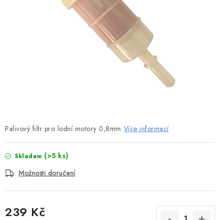
MOTOROVÉ ČLUNY
LODNÍ ELEKTROMOTORY
PRAMICE A MOTOROVÉ VESLICE
HLINÍKOVÉ ČLUNY
KAJAKY, KÁNOE A RAFTY
PLASTOVÉ LODĚ A ČLUNY
Palivový filtr pro lodní motory 0,8mm
Více informací
ŠLAPADLA
(>5 ks)
Skladem
Možnosti doručení
VODNÍ SKŮTRY
KATAMARÁNY - PONTON BOAT
239 Kč