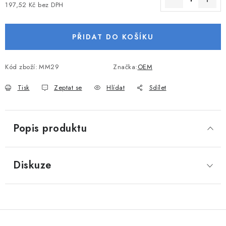
197,52 Kč bez DPH
VODNÍ SPORTY
Měrná cena:
PŘÍSLUŠENSTVÍ K ČLUNŮM
PŘIDAT DO KOŠÍKU
PŘÍSLUŠENSTVÍ K MOTORŮM
Kód zboží:
MM29
Značka:
OEM
Tisk
Zeptat se
Hlídat
Sdílet
PŘÍVĚSY K LODÍM
ZNAČKY
Popis produktu
Doprava a platba
Servis
Reklamace
Obchodní podmínky
Podmínky ochrany osobních údajů
Diskuze