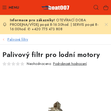
Přejít
Hleda
na
obsah
OTEVÍRACÍ DOBA:
E-SHOP
PRODEJNA/VÝDEJ po-pá 8-16:30hod. | SERVIS po-pá 8-
16:00hod. ✆ +420 775 473 808
AKČNÍ SLEVY
Palivové filtry
NOVINKY
Palivový filtr pro lodní motory
ZPRAVODAJ
Neohodnoceno
Podrobnosti hodnocení
KONTAKTY
LODNÍ MOTORY
NAFUKOVACÍ ČLUNY