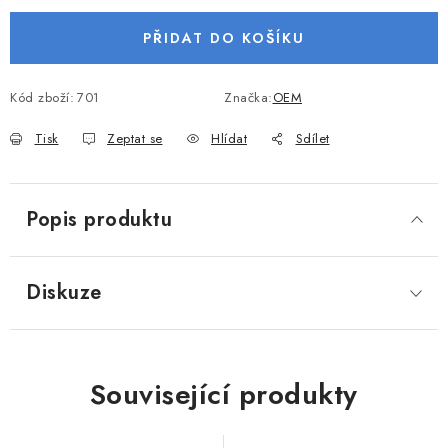
VODNÍ SPORTY
PŘIDAT DO KOŠÍKU
PŘÍSLUŠENSTVÍ K ČLUNŮM
Kód zboží:
701
Značka:
OEM
PŘÍSLUŠENSTVÍ K MOTORŮM
Tisk
Zeptat se
Hlídat
Sdílet
PŘÍVĚSY K LODÍM
Popis produktu
ZNAČKY
Doprava a platba
Servis
Reklamace
Diskuze
Obchodní podmínky
Podmínky ochrany osobních údajů
Související produkty