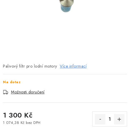
MOTOROVÉ ČLUNY
LODNÍ ELEKTROMOTORY
PRAMICE A MOTOROVÉ VESLICE
HLINÍKOVÉ ČLUNY
KAJAKY, KÁNOE A RAFTY
Palivový filtr pro lodní motory
Více informací
PLASTOVÉ LODĚ A ČLUNY
Na dotaz
ŠLAPADLA
Možnosti doručení
VODNÍ SKŮTRY
1 300 Kč
KATAMARÁNY - PONTON BOAT
1 074,38 Kč bez DPH
Měrná cena: