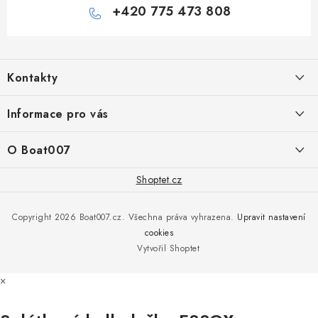
+420 775 473 808
Z
á
Kontakty
p
a
PRODEJNA/ESHOP
Informace pro vás
+420 775 473 808
t
í
Doprava a platba
O Boat007
PŘÍJEM/VÝDEJ/SERVIS zakázek
+420 775 576 669
Servis
O nás
Shoptet.cz
Reklamace
Rosická 653, 19017 Praha 9 - Vinoř
Naše značky a zastoupení
Copyright 2026
Boat007.cz
. Všechna práva vyhrazena.
Upravit nastavení
Obchodní podmínky
Servis
cookies
Podmínky ochrany osobních údajů
Vytvořil Shoptet
Reklamace
×
Všechny značky