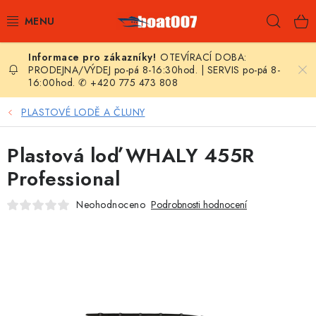
Přejít
Hleda
na
obsah
OTEVÍRACÍ DOBA:
E-SHOP
PRODEJNA/VÝDEJ po-pá 8-16:30hod. | SERVIS po-pá 8-
16:00hod. ✆ +420 775 473 808
AKČNÍ SLEVY
PLASTOVÉ LODĚ A ČLUNY
NOVINKY
Plastová loď WHALY 455R
ZPRAVODAJ
Professional
Neohodnoceno
Podrobnosti hodnocení
KONTAKTY
LODNÍ MOTORY
NAFUKOVACÍ ČLUNY