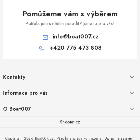
Pomůžeme vám s výběrem
Potřebujete s něčím poradit? Jsme tu pro vás!
info
@
boat007.cz
+420 775 473 808
Z
á
Kontakty
p
a
PRODEJNA/ESHOP
Informace pro vás
+420 775 473 808
t
í
Doprava a platba
O Boat007
PŘÍJEM/VÝDEJ/SERVIS zakázek
+420 775 576 669
Servis
O nás
Shoptet.cz
Reklamace
Rosická 653, 19017 Praha 9 - Vinoř
Naše značky a zastoupení
Copyright 2026
Boat007.cz
. Všechna práva vyhrazena.
Upravit nastavení