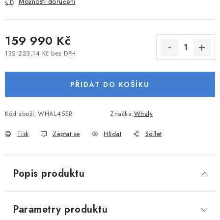
Možnosti doručení
VODNÍ SPORTY
PŘÍSLUŠENSTVÍ K ČLUNŮM
159 990 Kč
132 223,14 Kč bez DPH
PŘÍSLUŠENSTVÍ K MOTORŮM
Měrná cena:
PŘIDAT DO KOŠÍKU
PŘÍVĚSY K LODÍM
ZNAČKY
Kód zboží:
WHAL455R
Značka:
Whaly
Tisk
Zeptat se
Hlídat
Sdílet
Doprava a platba
Servis
Reklamace
Obchodní podmínky
Podmínky ochrany osobních údajů
Popis produktu
Parametry produktu