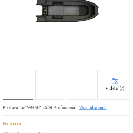
MOTOROVÉ ČLUNY
LODNÍ ELEKTROMOTORY
PRAMICE A MOTOROVÉ VESLICE
HLINÍKOVÉ ČLUNY
KAJAKY, KÁNOE A RAFTY
PLASTOVÉ LODĚ A ČLUNY
+ další (7)
ŠLAPADLA
Plastová loď WHALY 455R Professional
Více informací
VODNÍ SKŮTRY
KATAMARÁNY - PONTON BOAT
Na dotaz