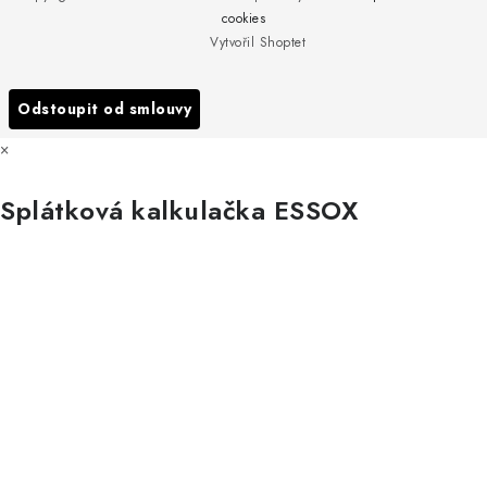
Obchodní podmínky
Servis
cookies
Podmínky ochrany osobních údajů
Vytvořil Shoptet
Reklamace
Všechny značky
Odstoupit od smlouvy
×
Splátková kalkulačka ESSOX