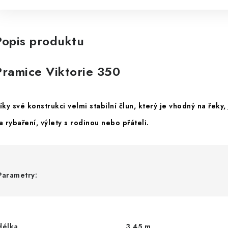
Popis produktu
Pramice Viktorie 350
íky své konstrukci velmi stabilní člun, který je vhodný na řeky,
a rybaření, výlety s rodinou nebo přáteli.
Parametry:
délka
3,45 m