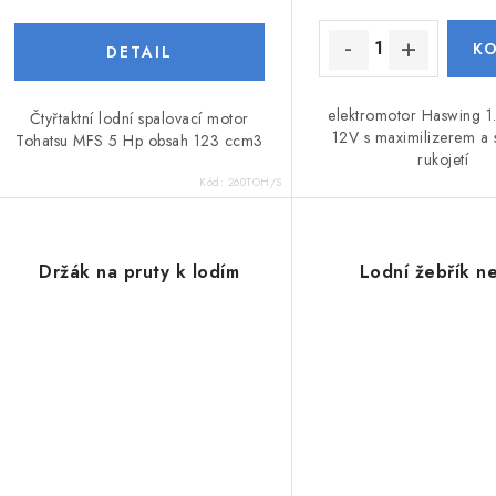
elektromotor Haswing 1
Čtyřtaktní lodní spalovací motor
12V s maximilizerem a 
Tohatsu MFS 5 Hp obsah 123 ccm3
rukojetí
Kód:
260TOH/S
Držák na pruty k lodím
Lodní žebřík n