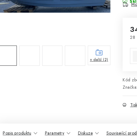
Sk
Mo
3
28 
Mě
+ další (2)
Kód zbo
Značka
Tis
Popis produktu
Parametry
Diskuze
Související prod