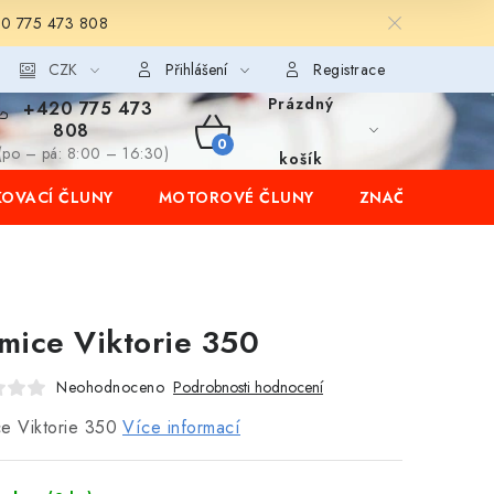
20 775 473 808
CZK
Přihlášení
Registrace
Prázdný
+420 775 473
808
NÁKUPNÍ
(po – pá: 8:00 – 16:30)
košík
OVACÍ ČLUNY
MOTOROVÉ ČLUNY
ZNAČKY
KOŠÍK
mice Viktorie 350
Neohodnoceno
Podrobnosti hodnocení
e Viktorie 350
Více informací