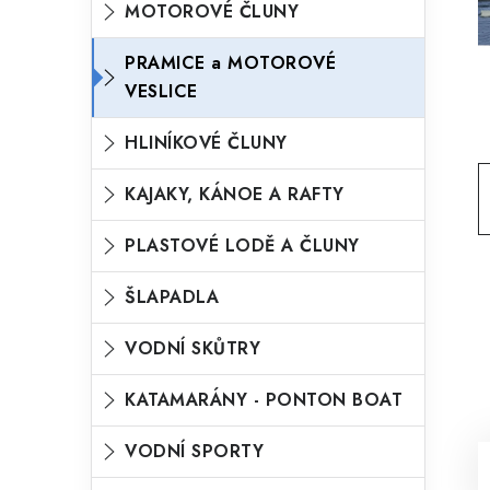
MOTOROVÉ ČLUNY
o
n
n
r
PRAMICE a MOTOROVÉ
í
VESLICE
i
p
e
HLINÍKOVÉ ČLUNY
a
n
KAJAKY, KÁNOE A RAFTY
e
l
PLASTOVÉ LODĚ A ČLUNY
ŠLAPADLA
VODNÍ SKŮTRY
KATAMARÁNY - PONTON BOAT
VODNÍ SPORTY