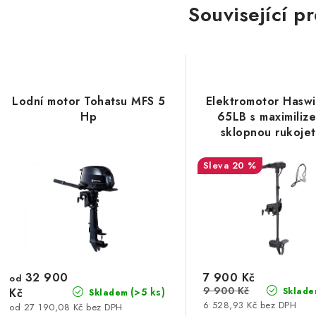
Související p
Lodní motor Tohatsu MFS 5
Elektromotor Haswi
Hp
65LB s maximiliz
sklopnou rukojet
20 %
32 900
7 900 Kč
od
9 900 Kč
Kč
(>5 ks)
Sklade
Skladem
6 528,93 Kč bez DPH
od 27 190,08 Kč bez DPH