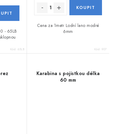
Cena za 1metr Lodní lano modré
.0 - 65LB
6mm
sklopnou
Kód:
65LB
Kód:
907
erez
Karabina s pojistkou délka
60 mm