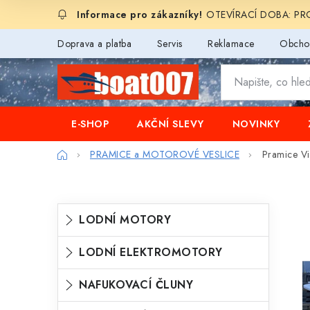
Přejít
OTEVÍRACÍ DOBA: PROD
na
obsah
Doprava a platba
Servis
Reklamace
Obcho
E-SHOP
AKČNÍ SLEVY
NOVINKY
Domů
PRAMICE a MOTOROVÉ VESLICE
Pramice Vi
P
K
Přeskočit
LODNÍ MOTORY
o
kategorie
a
s
LODNÍ ELEKTROMOTORY
t
t
e
NAFUKOVACÍ ČLUNY
r
g
a