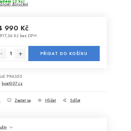
ladem
(2 ks)
žnosti doručení
4 990 Kč
917,36 Kč bez DPH
rná cena:
PŘIDAT DO KOŠÍKU
ží:
PRA350
:
boat007.cz
k
Zeptat se
Hlídat
Sdílet
ukty