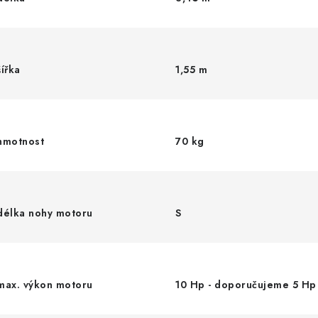
šířka
1,55 m
hmotnost
70 kg
délka nohy motoru
S
max. výkon motoru
10 Hp - doporučujeme 5 Hp