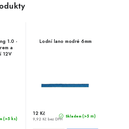
rodukty
ng 1.0 -
Lodní lano modré 6mm
erem a
í 12V
12 Kč
(>5 m)
Skladem
(>5 ks)
m
9,92 Kč bez DPH