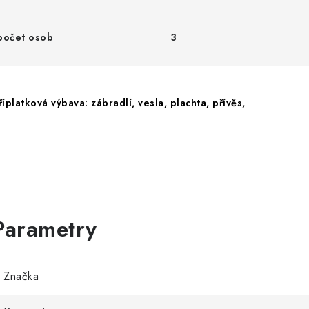
počet osob
3
říplatková výbava: zábradlí, vesla, plachta, přívěs,
Značka