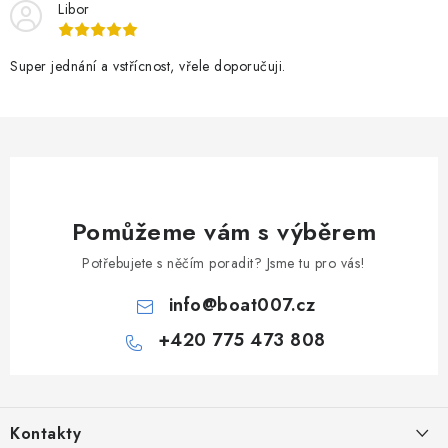
Libor
Super jednání a vstřícnost, vřele doporučuji.
Pomůžeme vám s výběrem
Potřebujete s něčím poradit? Jsme tu pro vás!
info
@
boat007.cz
+420 775 473 808
Z
á
Kontakty
p