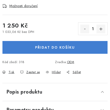
VODNÍ SPORTY
Možnosti doručení
PŘÍSLUŠENSTVÍ K ČLUNŮM
1 250 Kč
PŘÍSLUŠENSTVÍ K MOTORŮM
1 033,06 Kč bez DPH
Měrná cena:
PŘÍVĚSY K LODÍM
PŘIDAT DO KOŠÍKU
ZNAČKY
Kód zboží:
318
Značka:
OEM
Doprava a platba
Servis
Reklamace
Tisk
Zeptat se
Hlídat
Sdílet
Obchodní podmínky
Podmínky ochrany osobních údajů
Popis produktu
Parametry produktu