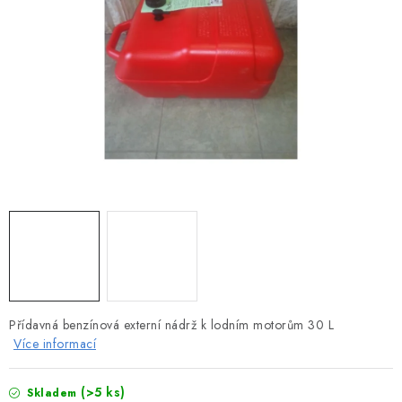
MOTOROVÉ ČLUNY
LODNÍ ELEKTROMOTORY
PRAMICE A MOTOROVÉ VESLICE
HLINÍKOVÉ ČLUNY
KAJAKY, KÁNOE A RAFTY
PLASTOVÉ LODĚ A ČLUNY
ŠLAPADLA
Přídavná benzínová externí nádrž k lodním motorům 30 L
VODNÍ SKŮTRY
Více informací
KATAMARÁNY - PONTON BOAT
(>5 ks)
Skladem