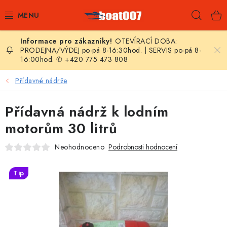
Přejít
Hleda
na
obsah
OTEVÍRACÍ DOBA:
E-SHOP
PRODEJNA/VÝDEJ po-pá 8-16:30hod. | SERVIS po-pá 8-
16:00hod. ✆ +420 775 473 808
AKČNÍ SLEVY
Přídavné nádrže
NOVINKY
Přídavná nádrž k lodním
ZPRAVODAJ
motorům 30 litrů
Neohodnoceno
Podrobnosti hodnocení
KONTAKTY
Tip
LODNÍ MOTORY
NAFUKOVACÍ ČLUNY