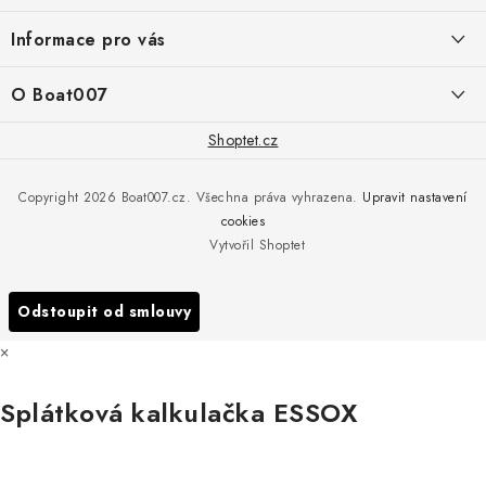
a
PRODEJNA/ESHOP
Informace pro vás
+420 775 473 808
t
í
Doprava a platba
O Boat007
PŘÍJEM/VÝDEJ/SERVIS zakázek
+420 775 576 669
Servis
O nás
Shoptet.cz
Reklamace
Rosická 653, 19017 Praha 9 - Vinoř
Naše značky a zastoupení
Copyright 2026
Boat007.cz
. Všechna práva vyhrazena.
Upravit nastavení
Obchodní podmínky
Servis
cookies
Podmínky ochrany osobních údajů
Vytvořil Shoptet
Reklamace
Všechny značky
Odstoupit od smlouvy
×
Splátková kalkulačka ESSOX