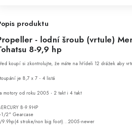
Popis produktu
Propeller - lodní šroub (vrtule) Me
Tohatsu 8-9,9 hp
řed koupí si zkontrolujte, že máte na hřídeli 12 drážek aby vrt
toupání je 8,7 x 7 - 4 listá
a motory od roku 2005 - 2 takt i 4 takt
ERCURY 8-9.9HP
-1/2" Gearcase
/9.9hp(4 stroke/non big foot)...2005-newer