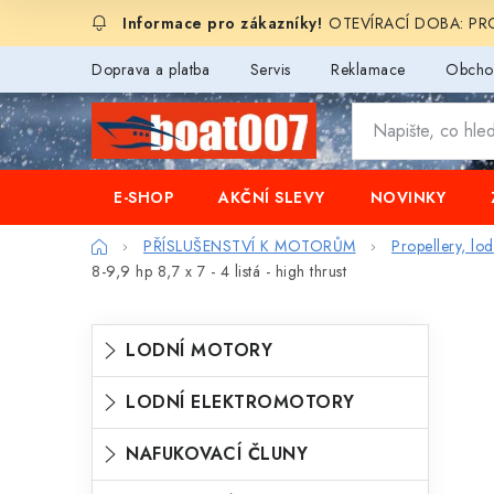
Přejít
OTEVÍRACÍ DOBA: PROD
na
obsah
Doprava a platba
Servis
Reklamace
Obcho
E-SHOP
AKČNÍ SLEVY
NOVINKY
Domů
PŘÍSLUŠENSTVÍ K MOTORŮM
Propellery, lo
8-9,9 hp 8,7 x 7 - 4 listá - high thrust
P
K
Přeskočit
LODNÍ MOTORY
o
kategorie
a
s
LODNÍ ELEKTROMOTORY
t
t
e
NAFUKOVACÍ ČLUNY
r
g
a