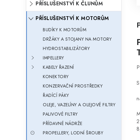
PŘÍSLUŠENSTVÍ K ČLUNŮM
PŘÍSLUŠENSTVÍ K MOTORŮM
BUDÍKY K MOTORŮM
DRŽÁKY A STOJANY NA MOTORY
HYDROSTABILIZÁTORY
IMPELLERY
P
KABELY ŘAZENÍ
KONEKTORY
S
KONZERVAČNÍ PROSTŘEDKY
ŘADÍCÍ PÁKY
n
OLEJE, VAZELÍNY A OLEJOVÉ FILTRY
M
PALIVOVÉ FILTRY
2
PŘÍDAVNÉ NÁDRŽE
8
PROPELLERY, LODNÍ ŠROUBY