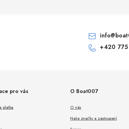
info
@
boat
+420 775
ace pro vás
O Boat007
 platba
O nás
Naše značky a zastoupení