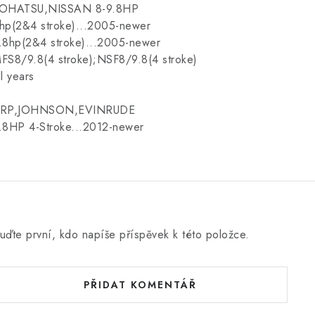
OHATSU,NISSAN 8-9.8HP
hp(2&4 stroke)...2005-newer
.8hp(2&4 stroke)...2005-newer
FS8/9.8(4 stroke);NSF8/9.8(4 stroke)
ll years
RP,JOHNSON,EVINRUDE
.8HP 4-Stroke...2012-newer
uďte první, kdo napíše příspěvek k této položce.
PŘIDAT KOMENTÁŘ