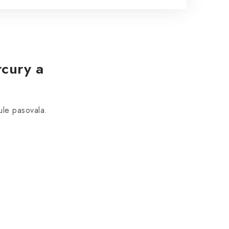
rcury a
ule pasovala.