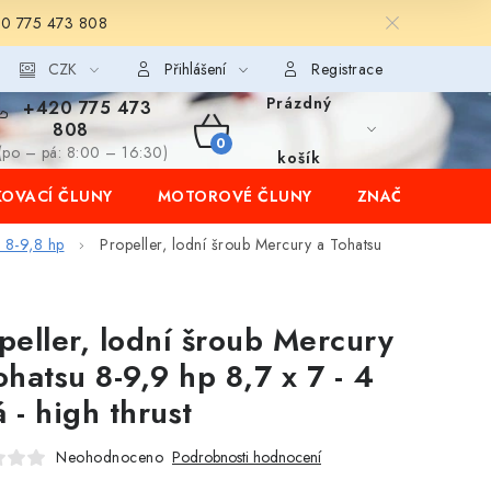
20 775 473 808
CZK
Přihlášení
Registrace
Prázdný
+420 775 473
808
NÁKUPNÍ
(po – pá: 8:00 – 16:30)
košík
OVACÍ ČLUNY
MOTOROVÉ ČLUNY
ZNAČKY
KOŠÍK
u 8-9,8 hp
Propeller, lodní šroub Mercury a Tohatsu
peller, lodní šroub Mercury
ohatsu 8-9,9 hp 8,7 x 7 - 4
á - high thrust
Neohodnoceno
Podrobnosti hodnocení