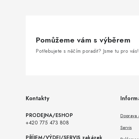
Pomůžeme vám s výběrem
Potřebujete s něčím poradit? Jsme tu pro vás!
Z
á
p
Kontakty
Inform
a
t
PRODEJNA/ESHOP
Doprava a
í
+420 775 473 808
Servis
PŘÍJEM/VÝDEJ/SERVIS zakázek