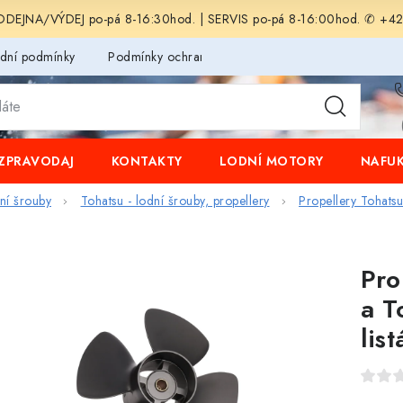
EJNA/VÝDEJ po-pá 8-16:30hod. | SERVIS po-pá 8-16:00hod. ✆ +4
dní podmínky
Podmínky ochrany osobních údajů
ZPRAVODAJ
KONTAKTY
LODNÍ MOTORY
NAFUK
dní šrouby
Tohatsu - lodní šrouby, propellery
Propellery Tohats
Pro
a T
list