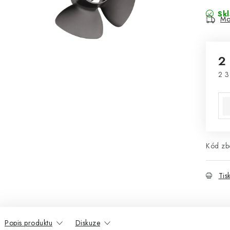
Sk
Mo
2
2 3
Mě
Kód zbo
Tis
Popis produktu
Diskuze