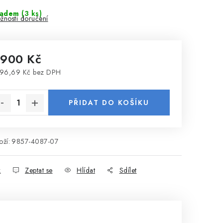
ladem
(3 ks)
žnosti doručení
 900 Kč
96,69 Kč bez DPH
rná cena:
PŘIDAT DO KOŠÍKU
ží:
9857-4087-07
k
Zeptat se
Hlídat
Sdílet