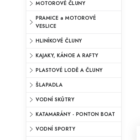
MOTOROVÉ ČLUNY
o
n
n
r
PRAMICE a MOTOROVÉ
í
VESLICE
i
p
e
HLINÍKOVÉ ČLUNY
a
n
KAJAKY, KÁNOE A RAFTY
e
l
PLASTOVÉ LODĚ A ČLUNY
ŠLAPADLA
VODNÍ SKŮTRY
KATAMARÁNY - PONTON BOAT
VODNÍ SPORTY