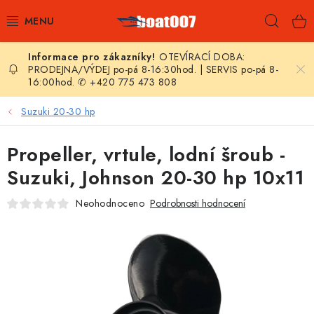
Přejít
Hleda
na
obsah
OTEVÍRACÍ DOBA:
E-SHOP
PRODEJNA/VÝDEJ po-pá 8-16:30hod. | SERVIS po-pá 8-
16:00hod. ✆ +420 775 473 808
AKČNÍ SLEVY
Suzuki 20-30 hp
NOVINKY
Propeller, vrtule, lodní šroub -
ZPRAVODAJ
Suzuki, Johnson 20-30 hp 10x11
Neohodnoceno
Podrobnosti hodnocení
KONTAKTY
LODNÍ MOTORY
NAFUKOVACÍ ČLUNY