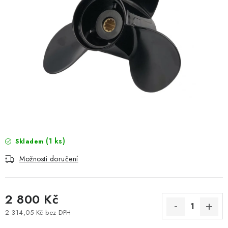
MOTOROVÉ ČLUNY
LODNÍ ELEKTROMOTORY
PRAMICE A MOTOROVÉ VESLICE
HLINÍKOVÉ ČLUNY
KAJAKY, KÁNOE A RAFTY
PLASTOVÉ LODĚ A ČLUNY
(1 ks)
Skladem
Možnosti doručení
ŠLAPADLA
VODNÍ SKŮTRY
2 800 Kč
KATAMARÁNY - PONTON BOAT
2 314,05 Kč bez DPH
Měrná cena: