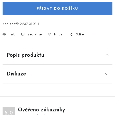
VODNÍ SPORTY
PŘIDAT DO KOŠÍKU
PŘÍSLUŠENSTVÍ K ČLUNŮM
Kód zboží:
2237-3103-11
PŘÍSLUŠENSTVÍ K MOTORŮM
Tisk
Zeptat se
Hlídat
Sdílet
PŘÍVĚSY K LODÍM
Popis produktu
ZNAČKY
Diskuze
Doprava a platba
Servis
Reklamace
Obchodní podmínky
Podmínky ochrany osobních údajů
Ověřeno zákazníky
5.0