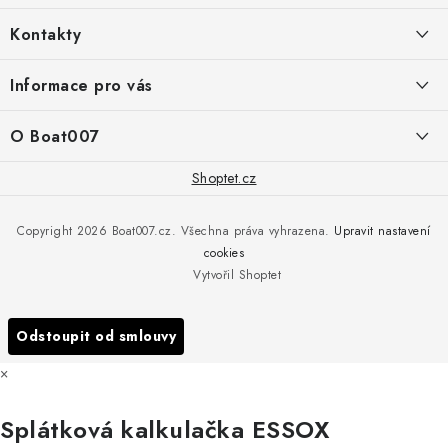
á
Kontakty
p
a
PRODEJNA/ESHOP
Informace pro vás
+420 775 473 808
t
í
Doprava a platba
O Boat007
PŘÍJEM/VÝDEJ/SERVIS zakázek
+420 775 576 669
Servis
O nás
Shoptet.cz
Reklamace
Rosická 653, 19017 Praha 9 - Vinoř
Naše značky a zastoupení
Copyright 2026
Boat007.cz
. Všechna práva vyhrazena.
Upravit nastavení
Obchodní podmínky
Servis
cookies
Podmínky ochrany osobních údajů
Vytvořil Shoptet
Reklamace
Všechny značky
Odstoupit od smlouvy
×
Splátková kalkulačka ESSOX