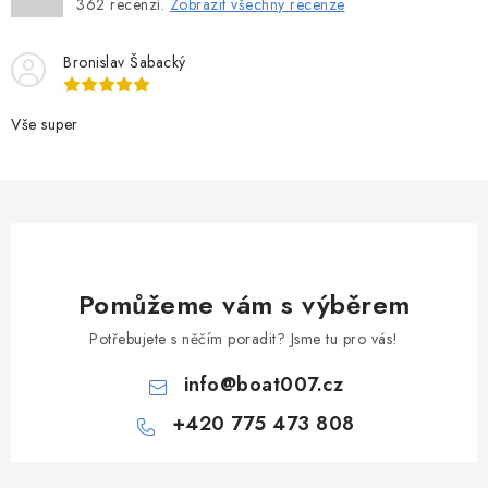
362
recenzí.
Zobrazit všechny recenze
Bronislav Šabacký
Vše super
Pomůžeme vám s výběrem
Potřebujete s něčím poradit? Jsme tu pro vás!
info
@
boat007.cz
+420 775 473 808
Z