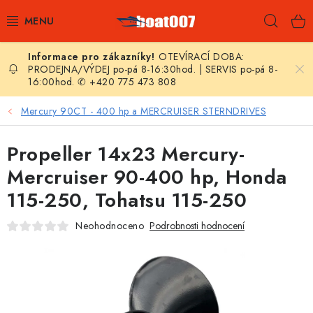
Přejít
Hleda
na
obsah
OTEVÍRACÍ DOBA:
E-SHOP
PRODEJNA/VÝDEJ po-pá 8-16:30hod. | SERVIS po-pá 8-
16:00hod. ✆ +420 775 473 808
AKČNÍ SLEVY
Mercury 90CT - 400 hp a MERCRUISER STERNDRIVES
NOVINKY
Propeller 14x23 Mercury-
ZPRAVODAJ
Mercruiser 90-400 hp, Honda
115-250, Tohatsu 115-250
KONTAKTY
Neohodnoceno
Podrobnosti hodnocení
LODNÍ MOTORY
NAFUKOVACÍ ČLUNY