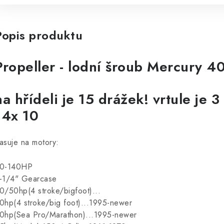
Popis produktu
Propeller - lodní šroub Mercury 4
na hřídeli je 15 drážek! vrtule je 3 
14x 10
asuje na motory:
0-140HP
-1/4" Gearcase
0/50hp(4 stroke/bigfoot)...
0hp(4 stroke/big foot)...1995-newer
0hp(Sea Pro/Marathon)...1995-newer