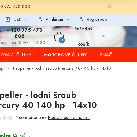
20 775 473 808
CZK
Přihlášení
Registrace
Prázdný
+420 775 473
808
NÁKUPNÍ
(po – pá: 8:00 – 16:30)
košík
OVACÍ ČLUNY
MOTOROVÉ ČLUNY
ZNAČKY
KOŠÍK
hp
Propeller - lodní šroub Mercury 40-140 hp - 14x10
peller - lodní šroub
cury 40-140 hp - 14x10
Neohodnoceno
Podrobnosti hodnocení
ladem
(2 ks)