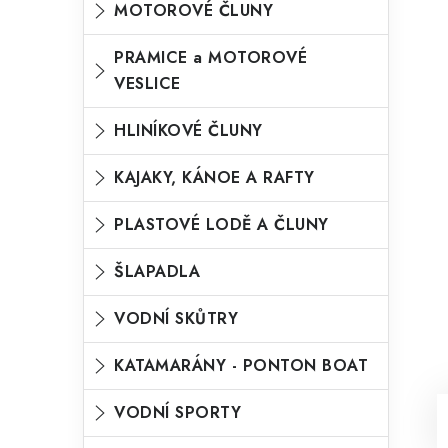
MOTOROVÉ ČLUNY
o
n
n
r
PRAMICE a MOTOROVÉ
í
VESLICE
i
p
e
HLINÍKOVÉ ČLUNY
a
n
KAJAKY, KÁNOE A RAFTY
e
l
PLASTOVÉ LODĚ A ČLUNY
ŠLAPADLA
VODNÍ SKŮTRY
KATAMARÁNY - PONTON BOAT
VODNÍ SPORTY