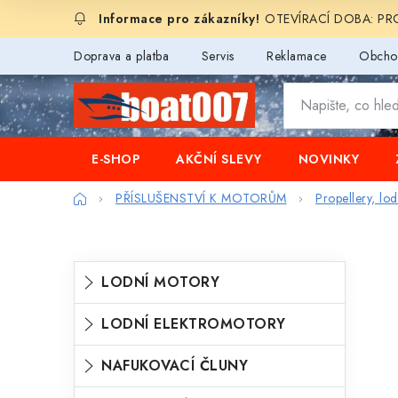
Přejít
OTEVÍRACÍ DOBA: PROD
na
obsah
Doprava a platba
Servis
Reklamace
Obcho
E-SHOP
AKČNÍ SLEVY
NOVINKY
Domů
PŘÍSLUŠENSTVÍ K MOTORŮM
Propellery, lo
P
K
Přeskočit
LODNÍ MOTORY
o
kategorie
a
s
LODNÍ ELEKTROMOTORY
t
t
e
NAFUKOVACÍ ČLUNY
r
g
a