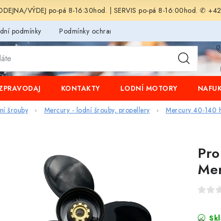
EJNA/VÝDEJ po-pá 8-16:30hod. | SERVIS po-pá 8-16:00hod. ✆ +4
dní podmínky
Podmínky ochrany osobních údajů
ZPRAVODAJ
KONTAKTY
LODNÍ MOTORY
NAFUK
dní šrouby
Mercury - lodní šrouby, propellery
Mercury 40-140 
Pro
Mer
Sk