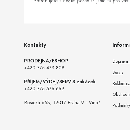
Potřebujete s něčím poradit? Jsme tu pro vás!
Z
á
p
Kontakty
Inform
a
t
PRODEJNA/ESHOP
Doprava a
í
+420 775 473 808
Servis
PŘÍJEM/VÝDEJ/SERVIS zakázek
Reklamac
+420 775 576 669
Obchodní
Rosická 653, 19017 Praha 9 - Vinoř
Podmínky