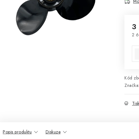
Mo
3
2 6
Mě
Kód zbo
Značka
Tis
Popis produktu
Diskuze