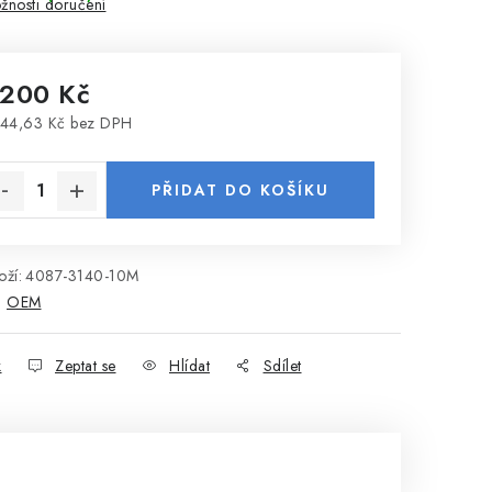
žnosti doručení
 200 Kč
44,63 Kč bez DPH
rná cena:
PŘIDAT DO KOŠÍKU
ží:
4087-3140-10M
:
OEM
k
Zeptat se
Hlídat
Sdílet