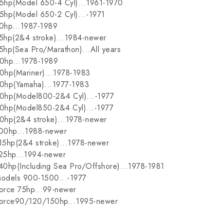
5hp(Model 650-4 Cyl)...1961-1970
5hp(Model 650-2 Cyl)...-1971
0hp...1987-1989
5hp(2&4 stroke)...1984-newer
5hp(Sea Pro/Marathon)...All years
0hp...1978-1989
0hp(Mariner)...1978-1983
0hp(Yamaha)...1977-1983
0hp(Model800-2&4 Cyl)...-1977
0hp(Model850-2&4 Cyl)...-1977
0hp(2&4 stroke)...1978-newer
00hp...1988-newer
15hp(2&4 stroke)...1978-newer
25hp...1994-newer
40hp(Including Sea Pro/Offshore)...1978-1981
odels 900-1500...-1977
orce 75hp...99-newer
orce90/120/150hp...1995-newer