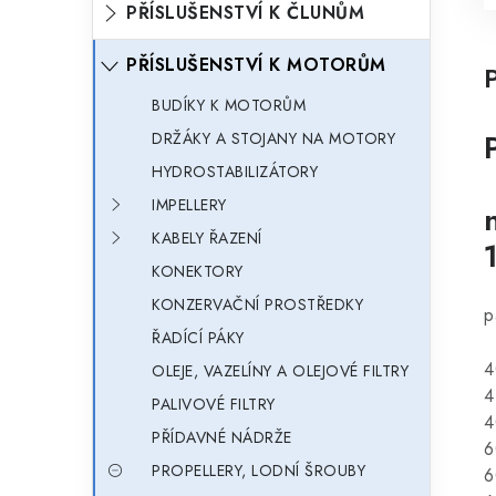
PŘÍSLUŠENSTVÍ K ČLUNŮM
PŘÍSLUŠENSTVÍ K MOTORŮM
BUDÍKY K MOTORŮM
DRŽÁKY A STOJANY NA MOTORY
HYDROSTABILIZÁTORY
IMPELLERY
KABELY ŘAZENÍ
KONEKTORY
KONZERVAČNÍ PROSTŘEDKY
p
ŘADÍCÍ PÁKY
4
OLEJE, VAZELÍNY A OLEJOVÉ FILTRY
4
PALIVOVÉ FILTRY
4
PŘÍDAVNÉ NÁDRŽE
6
PROPELLERY, LODNÍ ŠROUBY
6