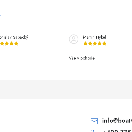
e
onislav Šabacký
Martin Hykel
Vše v pohodě
info
@
boat