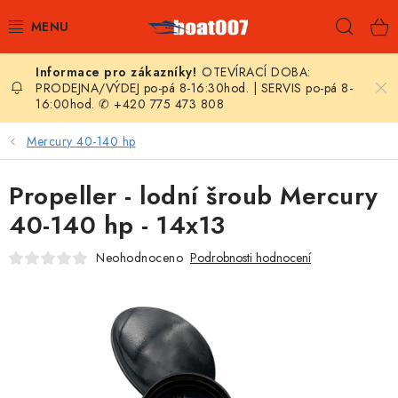
Přejít
Hleda
na
obsah
OTEVÍRACÍ DOBA:
E-SHOP
PRODEJNA/VÝDEJ po-pá 8-16:30hod. | SERVIS po-pá 8-
16:00hod. ✆ +420 775 473 808
AKČNÍ SLEVY
Mercury 40-140 hp
NOVINKY
Propeller - lodní šroub Mercury
ZPRAVODAJ
40-140 hp - 14x13
Neohodnoceno
Podrobnosti hodnocení
KONTAKTY
LODNÍ MOTORY
NAFUKOVACÍ ČLUNY