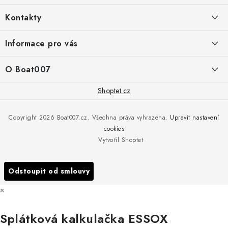
á
Kontakty
p
a
PRODEJNA/ESHOP
Informace pro vás
+420 775 473 808
t
í
Doprava a platba
O Boat007
PŘÍJEM/VÝDEJ/SERVIS zakázek
+420 775 576 669
Servis
O nás
Shoptet.cz
Reklamace
Rosická 653, 19017 Praha 9 - Vinoř
Naše značky a zastoupení
Copyright 2026
Boat007.cz
. Všechna práva vyhrazena.
Upravit nastavení
Obchodní podmínky
Servis
cookies
Podmínky ochrany osobních údajů
Vytvořil Shoptet
Reklamace
Všechny značky
Odstoupit od smlouvy
×
Splátková kalkulačka ESSOX