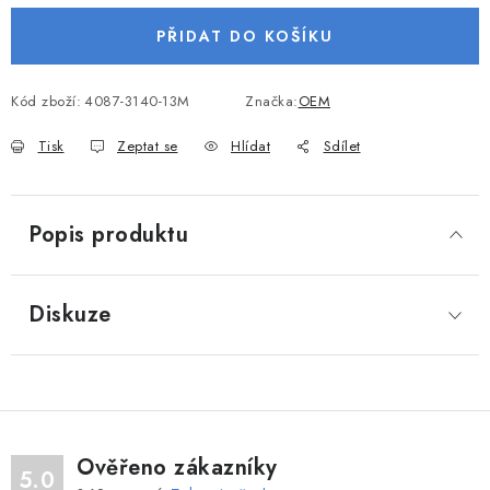
VODNÍ SPORTY
PŘIDAT DO KOŠÍKU
PŘÍSLUŠENSTVÍ K ČLUNŮM
Kód zboží:
4087-3140-13M
Značka:
OEM
PŘÍSLUŠENSTVÍ K MOTORŮM
Tisk
Zeptat se
Hlídat
Sdílet
PŘÍVĚSY K LODÍM
Popis produktu
ZNAČKY
Diskuze
Doprava a platba
Servis
Reklamace
Obchodní podmínky
Podmínky ochrany osobních údajů
Ověřeno zákazníky
5.0