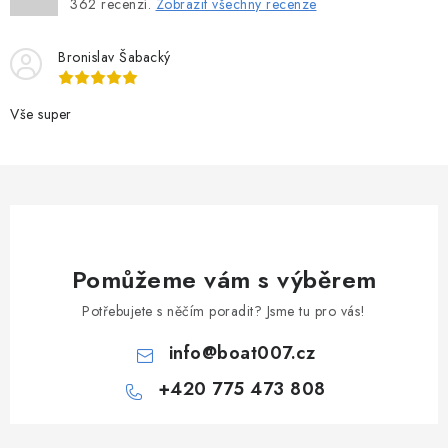
362
recenzí.
Zobrazit všechny recenze
Bronislav Šabacký
Vše super
Pomůžeme vám s výběrem
Potřebujete s něčím poradit? Jsme tu pro vás!
info
@
boat007.cz
+420 775 473 808
Z