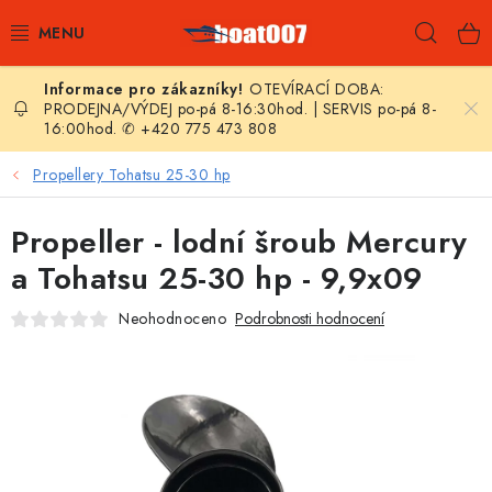
Přejít
Hleda
na
obsah
OTEVÍRACÍ DOBA:
E-SHOP
PRODEJNA/VÝDEJ po-pá 8-16:30hod. | SERVIS po-pá 8-
16:00hod. ✆ +420 775 473 808
AKČNÍ SLEVY
Propellery Tohatsu 25-30 hp
NOVINKY
Propeller - lodní šroub Mercury
ZPRAVODAJ
a Tohatsu 25-30 hp - 9,9x09
Neohodnoceno
Podrobnosti hodnocení
KONTAKTY
LODNÍ MOTORY
NAFUKOVACÍ ČLUNY