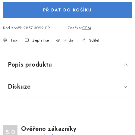
VODNÍ SPORTY
PŘIDAT DO KOŠÍKU
PŘÍSLUŠENSTVÍ K ČLUNŮM
Kód zboží:
2857-3099-09
Značka:
OEM
PŘÍSLUŠENSTVÍ K MOTORŮM
Tisk
Zeptat se
Hlídat
Sdílet
PŘÍVĚSY K LODÍM
Popis produktu
ZNAČKY
Diskuze
Doprava a platba
Servis
Reklamace
Obchodní podmínky
Podmínky ochrany osobních údajů
Ověřeno zákazníky
5.0