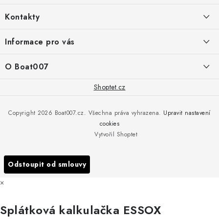
á
Kontakty
p
a
PRODEJNA/ESHOP
Informace pro vás
+420 775 473 808
t
í
Doprava a platba
O Boat007
PŘÍJEM/VÝDEJ/SERVIS zakázek
+420 775 576 669
Servis
O nás
Shoptet.cz
Reklamace
Rosická 653, 19017 Praha 9 - Vinoř
Naše značky a zastoupení
Copyright 2026
Boat007.cz
. Všechna práva vyhrazena.
Upravit nastavení
Obchodní podmínky
Servis
cookies
Podmínky ochrany osobních údajů
Vytvořil Shoptet
Reklamace
Všechny značky
Odstoupit od smlouvy
×
Splátková kalkulačka ESSOX