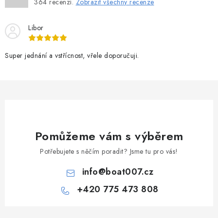
364
recenzí.
Zobrazit všechny recenze
Libor
Super jednání a vstřícnost, vřele doporučuji.
Pomůžeme vám s výběrem
Potřebujete s něčím poradit? Jsme tu pro vás!
info
@
boat007.cz
+420 775 473 808
Z