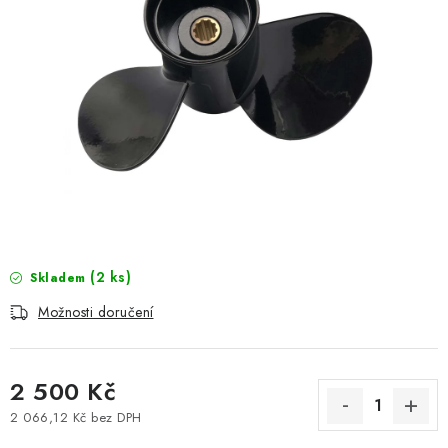
MOTOROVÉ ČLUNY
LODNÍ ELEKTROMOTORY
PRAMICE A MOTOROVÉ VESLICE
HLINÍKOVÉ ČLUNY
KAJAKY, KÁNOE A RAFTY
PLASTOVÉ LODĚ A ČLUNY
(2 ks)
Skladem
Možnosti doručení
ŠLAPADLA
VODNÍ SKŮTRY
2 500 Kč
KATAMARÁNY - PONTON BOAT
2 066,12 Kč bez DPH
Měrná cena: