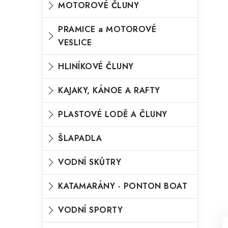
MOTOROVÉ ČLUNY
o
n
n
r
PRAMICE a MOTOROVÉ
í
VESLICE
i
p
e
HLINÍKOVÉ ČLUNY
a
n
KAJAKY, KÁNOE A RAFTY
e
l
PLASTOVÉ LODĚ A ČLUNY
ŠLAPADLA
VODNÍ SKŮTRY
KATAMARÁNY - PONTON BOAT
VODNÍ SPORTY