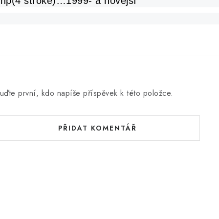
hp(4 stroke)…1999- a novější
uďte první, kdo napíše příspěvek k této položce.
PŘIDAT KOMENTÁŘ