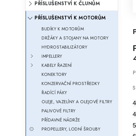
PŘÍSLUŠENSTVÍ K ČLUNŮM
PŘÍSLUŠENSTVÍ K MOTORŮM
BUDÍKY K MOTORŮM
DRŽÁKY A STOJANY NA MOTORY
HYDROSTABILIZÁTORY
IMPELLERY
KABELY ŘAZENÍ
P
KONEKTORY
KONZERVAČNÍ PROSTŘEDKY
S
ŘADÍCÍ PÁKY
OLEJE, VAZELÍNY A OLEJOVÉ FILTRY
4
PALIVOVÉ FILTRY
4
PŘÍDAVNÉ NÁDRŽE
5
PROPELLERY, LODNÍ ŠROUBY