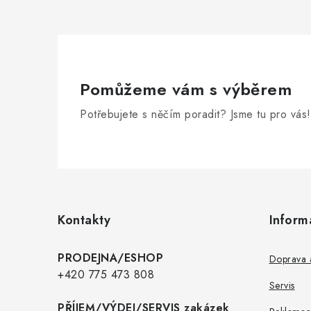
Pomůžeme vám s výběrem
Potřebujete s něčím poradit? Jsme tu pro vás!
Z
á
p
Kontakty
Inform
a
t
PRODEJNA/ESHOP
Doprava a
í
+420 775 473 808
Servis
PŘÍJEM/VÝDEJ/SERVIS zakázek