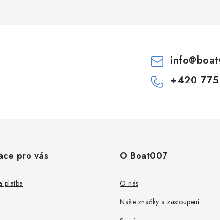
info
@
boat
+420 775
ace pro vás
O Boat007
 platba
O nás
Naše značky a zastoupení