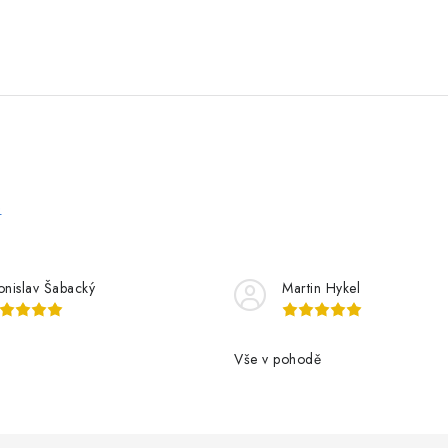
e
onislav Šabacký
Martin Hykel
Vše v pohodě