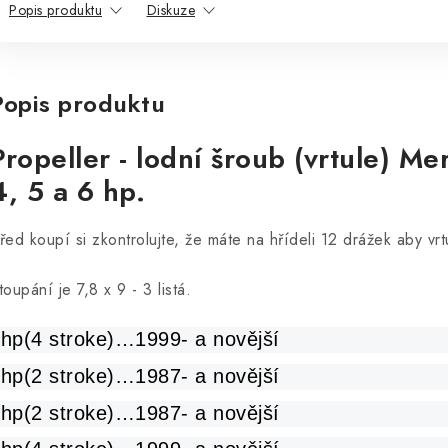
Popis produktu
Diskuze
Popis produktu
Propeller - lodní šroub (vrtule) Me
4, 5 a 6 hp.
řed koupí si zkontrolujte, že máte na hřídeli 12 drážek aby vrt
toupání je 7,8 x 9 - 3 listá.
hp(4 stroke)…1999- a novější
hp(2 stroke)…1987- a novější
hp(2 stroke)…1987- a novější