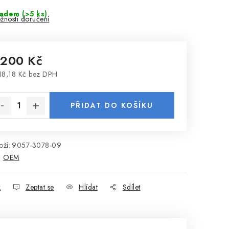
ladem
(>5 ks)
žnosti doručení
 200 Kč
18,18 Kč bez DPH
rná cena:
PŘIDAT DO KOŠÍKU
ží:
9057-3078-09
:
OEM
k
Zeptat se
Hlídat
Sdílet