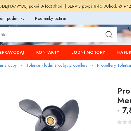
EJNA/VÝDEJ po-pá 8-16:30hod. | SERVIS po-pá 8-16:00hod. ✆ +4
dní podmínky
Podmínky ochrany osobních údajů
ZPRAVODAJ
KONTAKTY
LODNÍ MOTORY
NAFUK
dní šrouby
Tohatsu - lodní šrouby, propellery
Propellery Tohats
Pro
Mer
- 7,