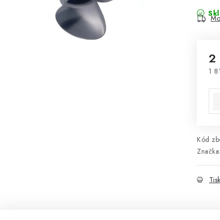
Sk
Mo
2
1 8
Mě
Kód zbo
Značka
Tis