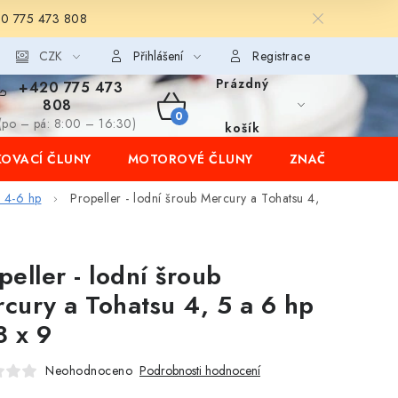
20 775 473 808
CZK
Přihlášení
Registrace
Prázdný
+420 775 473
808
NÁKUPNÍ
(po – pá: 8:00 – 16:30)
košík
OVACÍ ČLUNY
MOTOROVÉ ČLUNY
ZNAČKY
KOŠÍK
u 4-6 hp
Propeller - lodní šroub Mercury a Tohatsu 4,
peller - lodní šroub
cury a Tohatsu 4, 5 a 6 hp
8 x 9
Neohodnoceno
Podrobnosti hodnocení