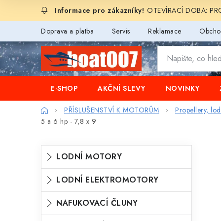
Přejít
OTEVÍRACÍ DOBA: PROD
na
obsah
Doprava a platba
Servis
Reklamace
Obcho
E-SHOP
AKČNÍ SLEVY
NOVINKY
Domů
PŘÍSLUŠENSTVÍ K MOTORŮM
Propellery, lo
5 a 6 hp - 7,8 x 9
P
K
Přeskočit
LODNÍ MOTORY
o
kategorie
a
s
LODNÍ ELEKTROMOTORY
t
t
e
NAFUKOVACÍ ČLUNY
r
g
a