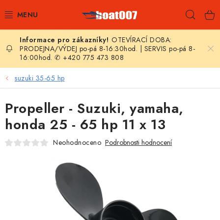
Přejít
Hleda
na
obsah
OTEVÍRACÍ DOBA:
E-SHOP
PRODEJNA/VÝDEJ po-pá 8-16:30hod. | SERVIS po-pá 8-
16:00hod. ✆ +420 775 473 808
AKČNÍ SLEVY
suzuki 35-65 hp
NOVINKY
Propeller - Suzuki, yamaha,
ZPRAVODAJ
honda 25 - 65 hp 11 x 13
Neohodnoceno
Podrobnosti hodnocení
KONTAKTY
LODNÍ MOTORY
NAFUKOVACÍ ČLUNY