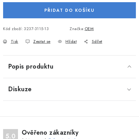
VODNÍ SPORTY
PŘIDAT DO KOŠÍKU
PŘÍSLUŠENSTVÍ K ČLUNŮM
Kód zboží:
3237-3115-13
Značka:
OEM
PŘÍSLUŠENSTVÍ K MOTORŮM
Tisk
Zeptat se
Hlídat
Sdílet
PŘÍVĚSY K LODÍM
Popis produktu
ZNAČKY
Diskuze
Doprava a platba
Servis
Reklamace
Obchodní podmínky
Podmínky ochrany osobních údajů
Ověřeno zákazníky
5.0