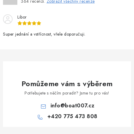
364
recenzí.
Zobrazit všechny recenze
Libor
Super jednání a vstřícnost, vřele doporučuji.
Pomůžeme vám s výběrem
Potřebujete s něčím poradit? Jsme tu pro vás!
info
@
boat007.cz
+420 775 473 808
Z