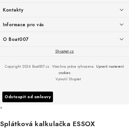
á
Kontakty
p
a
PRODEJNA/ESHOP
Informace pro vás
+420 775 473 808
t
í
Doprava a platba
O Boat007
PŘÍJEM/VÝDEJ/SERVIS zakázek
+420 775 576 669
Servis
O nás
Shoptet.cz
Reklamace
Rosická 653, 19017 Praha 9 - Vinoř
Naše značky a zastoupení
Copyright 2026
Boat007.cz
. Všechna práva vyhrazena.
Upravit nastavení
Obchodní podmínky
Servis
cookies
Podmínky ochrany osobních údajů
Vytvořil Shoptet
Reklamace
Všechny značky
Odstoupit od smlouvy
×
Splátková kalkulačka ESSOX