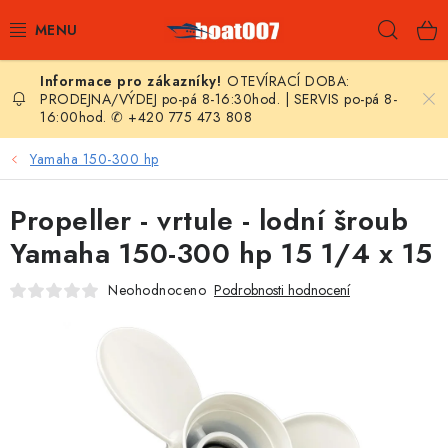
Přejít
Hleda
na
obsah
OTEVÍRACÍ DOBA:
E-SHOP
PRODEJNA/VÝDEJ po-pá 8-16:30hod. | SERVIS po-pá 8-
16:00hod. ✆ +420 775 473 808
AKČNÍ SLEVY
Yamaha 150-300 hp
NOVINKY
Propeller - vrtule - lodní šroub
ZPRAVODAJ
Yamaha 150-300 hp 15 1/4 x 15
Neohodnoceno
Podrobnosti hodnocení
KONTAKTY
LODNÍ MOTORY
NAFUKOVACÍ ČLUNY