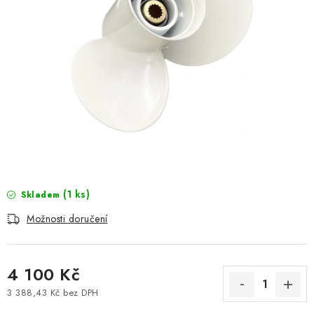
MOTOROVÉ ČLUNY
LODNÍ ELEKTROMOTORY
PRAMICE A MOTOROVÉ VESLICE
HLINÍKOVÉ ČLUNY
KAJAKY, KÁNOE A RAFTY
PLASTOVÉ LODĚ A ČLUNY
(1 ks)
Skladem
Možnosti doručení
ŠLAPADLA
VODNÍ SKŮTRY
4 100 Kč
KATAMARÁNY - PONTON BOAT
3 388,43 Kč bez DPH
Měrná cena: