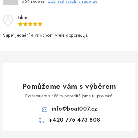
364
recenzí.
Zobrazit všechny recenze
Libor
Super jednání a vstřícnost, vřele doporučuji.
Pomůžeme vám s výběrem
Potřebujete s něčím poradit? Jsme tu pro vás!
info
@
boat007.cz
+420 775 473 808
Z