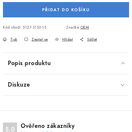
VODNÍ SPORTY
PŘIDAT DO KOŠÍKU
PŘÍSLUŠENSTVÍ K ČLUNŮM
Kód zboží:
5127-3153-15
Značka:
OEM
PŘÍSLUŠENSTVÍ K MOTORŮM
Tisk
Zeptat se
Hlídat
Sdílet
PŘÍVĚSY K LODÍM
Popis produktu
ZNAČKY
Diskuze
Doprava a platba
Servis
Reklamace
Obchodní podmínky
Podmínky ochrany osobních údajů
Ověřeno zákazníky
5.0