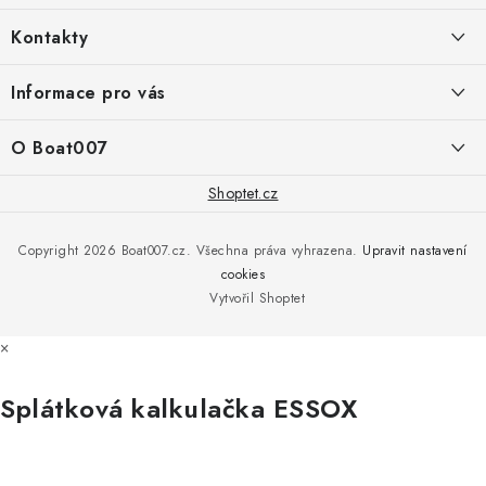
á
Kontakty
p
a
PRODEJNA/ESHOP
Informace pro vás
+420 775 473 808
t
í
Doprava a platba
O Boat007
PŘÍJEM/VÝDEJ/SERVIS zakázek
+420 775 576 669
Servis
O nás
Shoptet.cz
Reklamace
Rosická 653, 19017 Praha 9 - Vinoř
Naše značky a zastoupení
Copyright 2026
Boat007.cz
. Všechna práva vyhrazena.
Upravit nastavení
Obchodní podmínky
Servis
cookies
Podmínky ochrany osobních údajů
Vytvořil Shoptet
Reklamace
×
Všechny značky
Splátková kalkulačka ESSOX