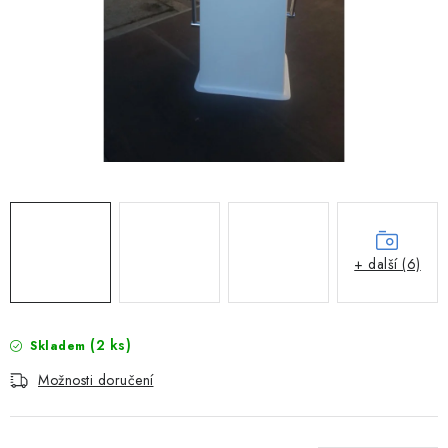
MOTOROVÉ ČLUNY
LODNÍ ELEKTROMOTORY
PRAMICE A MOTOROVÉ VESLICE
HLINÍKOVÉ ČLUNY
KAJAKY, KÁNOE A RAFTY
PLASTOVÉ LODĚ A ČLUNY
+ další (6)
ŠLAPADLA
(2 ks)
Skladem
VODNÍ SKŮTRY
Možnosti doručení
KATAMARÁNY - PONTON BOAT