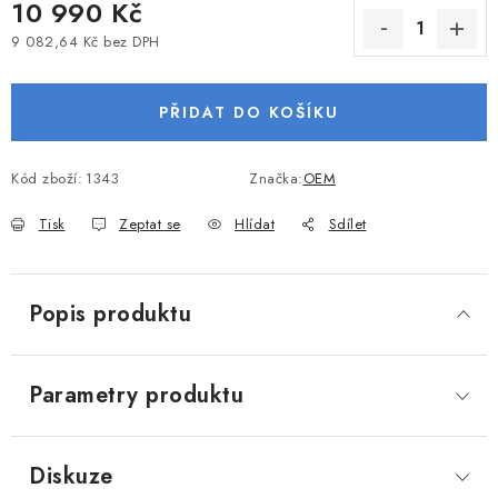
10 990 Kč
VODNÍ SPORTY
9 082,64 Kč bez DPH
Měrná cena:
PŘÍSLUŠENSTVÍ K ČLUNŮM
PŘIDAT DO KOŠÍKU
PŘÍSLUŠENSTVÍ K MOTORŮM
Kód zboží:
1343
Značka:
OEM
PŘÍVĚSY K LODÍM
Tisk
Zeptat se
Hlídat
Sdílet
ZNAČKY
Popis produktu
Doprava a platba
Servis
Reklamace
Obchodní podmínky
Podmínky ochrany osobních údajů
Parametry produktu
Diskuze