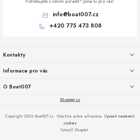
Potřebujete s něčím poradit? Jsme tu pro vás!
info
@
boat007.cz
+420 775 473 808
Z
á
Kontakty
p
a
PRODEJNA/ESHOP
Informace pro vás
+420 775 473 808
t
í
Doprava a platba
O Boat007
PŘÍJEM/VÝDEJ/SERVIS zakázek
+420 775 576 669
Servis
O nás
Shoptet.cz
Reklamace
Rosická 653, 19017 Praha 9 - Vinoř
Naše značky a zastoupení
Copyright 2026
Boat007.cz
. Všechna práva vyhrazena.
Upravit nastavení
Obchodní podmínky
Servis
cookies
Podmínky ochrany osobních údajů
Vytvořil Shoptet
Reklamace