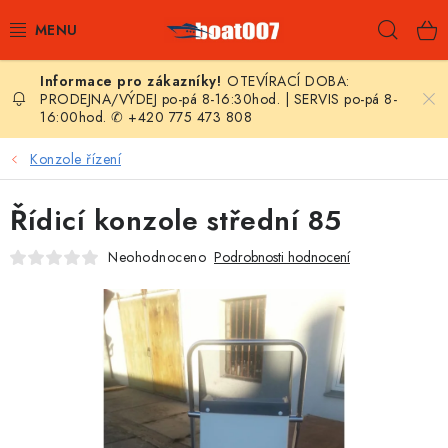
Přejít
Hleda
na
obsah
OTEVÍRACÍ DOBA:
E-SHOP
PRODEJNA/VÝDEJ po-pá 8-16:30hod. | SERVIS po-pá 8-
16:00hod. ✆ +420 775 473 808
AKČNÍ SLEVY
Konzole řízení
NOVINKY
Řídicí konzole střední 85
ZPRAVODAJ
Neohodnoceno
Podrobnosti hodnocení
KONTAKTY
LODNÍ MOTORY
NAFUKOVACÍ ČLUNY