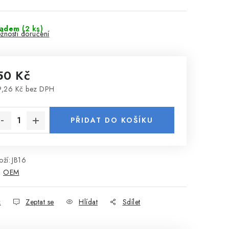
ladem
(2 ks)
žnosti doručení
50 Kč
,26 Kč bez DPH
rná cena:
PŘIDAT DO KOŠÍKU
ží:
JB16
:
OEM
k
Zeptat se
Hlídat
Sdílet