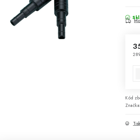
Sk
Mo
3
289
Mě
Kód zbo
Značka
Tis