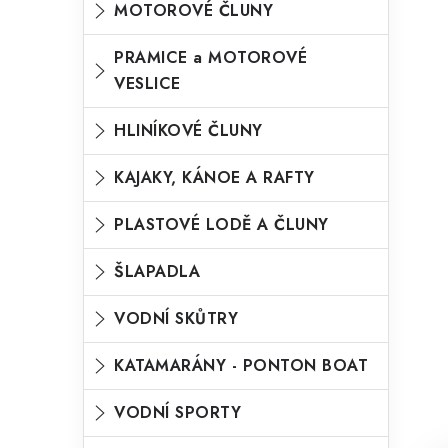
MOTOROVÉ ČLUNY
o
n
n
r
PRAMICE a MOTOROVÉ
í
VESLICE
i
p
e
HLINÍKOVÉ ČLUNY
a
n
KAJAKY, KÁNOE A RAFTY
e
l
PLASTOVÉ LODĚ A ČLUNY
ŠLAPADLA
VODNÍ SKŮTRY
KATAMARÁNY - PONTON BOAT
VODNÍ SPORTY