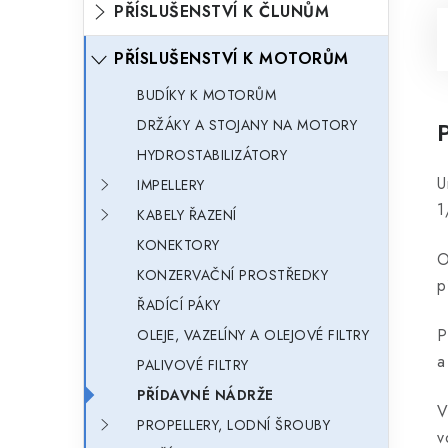
PŘÍSLUŠENSTVÍ K ČLUNŮM
PŘÍSLUŠENSTVÍ K MOTORŮM
BUDÍKY K MOTORŮM
DRŽÁKY A STOJANY NA MOTORY
HYDROSTABILIZÁTORY
U
IMPELLERY
1
KABELY ŘAZENÍ
KONEKTORY
O
KONZERVAČNÍ PROSTŘEDKY
p
ŘADÍCÍ PÁKY
P
OLEJE, VAZELÍNY A OLEJOVÉ FILTRY
a
PALIVOVÉ FILTRY
PŘÍDAVNÉ NÁDRŽE
V
PROPELLERY, LODNÍ ŠROUBY
v