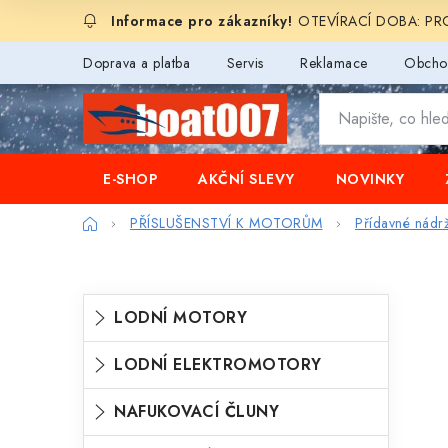
Přejít
OTEVÍRACÍ DOBA: PROD
na
obsah
Doprava a platba
Servis
Reklamace
Obcho
E-SHOP
AKČNÍ SLEVY
NOVINKY
Domů
PŘÍSLUŠENSTVÍ K MOTORŮM
Přídavné nádr
P
K
Přeskočit
LODNÍ MOTORY
o
kategorie
a
s
LODNÍ ELEKTROMOTORY
t
t
e
NAFUKOVACÍ ČLUNY
r
g
a