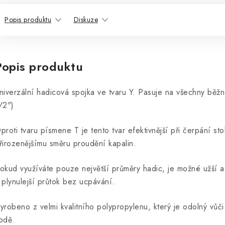
Popis produktu
Diskuze
Popis produktu
niverzální hadicová spojka ve tvaru Y. Pasuje na všechny běžn
/2")
proti tvaru písmene T je tento tvar efektivnější při čerpání s
řirozenějšímu směru proudění kapalin.
okud využíváte pouze největší průměry hadic, je možné užší ad
 plynulejší průtok bez ucpávání.
yrobeno z velmi kvalitního polypropylenu, který je odolný vůči
odě.