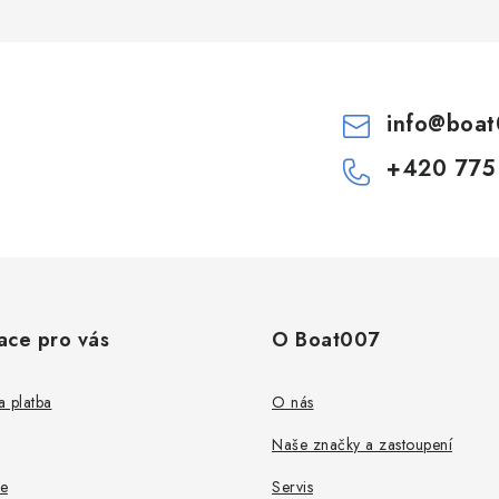
info
@
boat
+420 775
ace pro vás
O Boat007
 platba
O nás
Naše značky a zastoupení
e
Servis