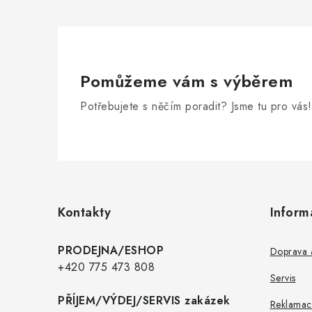
Pomůžeme vám s výběrem
Potřebujete s něčím poradit? Jsme tu pro vás!
Z
á
p
Kontakty
Inform
a
t
PRODEJNA/ESHOP
Doprava a
í
+420 775 473 808
Servis
PŘÍJEM/VÝDEJ/SERVIS zakázek
Reklamac