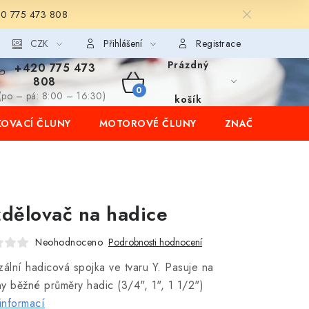
20 775 473 808
CZK
Přihlášení
Registrace
Prázdný
+420 775 473
808
NÁKUPNÍ
(po – pá: 8:00 – 16:30)
košík
OVACÍ ČLUNY
MOTOROVÉ ČLUNY
ZNAČKY
KOŠÍK
dělovač na hadice
Neohodnoceno
Podrobnosti hodnocení
zální hadicová spojka ve tvaru Y. Pasuje na
y běžné průměry hadic (3/4", 1", 1 1/2")
informací