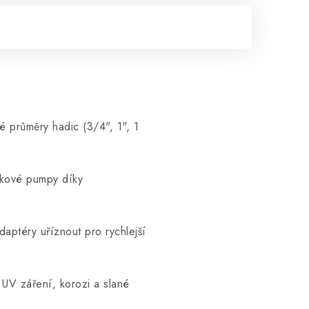
é průměry hadic (3/4", 1", 1
tokové pumpy díky
aptéry uříznout pro rychlejší
 UV záření, korozi a slané