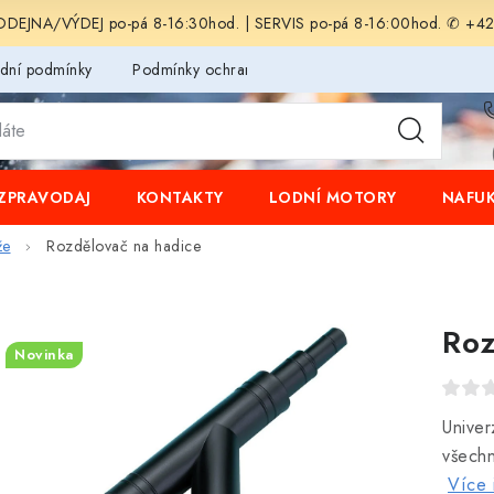
EJNA/VÝDEJ po-pá 8-16:30hod. | SERVIS po-pá 8-16:00hod. ✆ +4
dní podmínky
Podmínky ochrany osobních údajů
ZPRAVODAJ
KONTAKTY
LODNÍ MOTORY
NAFUK
že
Rozdělovač na hadice
Roz
Novinka
Univer
všechn
Více 