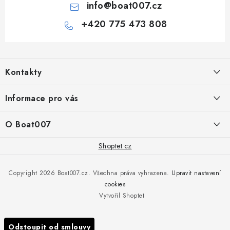
info
@
boat007.cz
+420 775 473 808
Z
á
Kontakty
p
a
PRODEJNA/ESHOP
Informace pro vás
+420 775 473 808
t
í
Doprava a platba
O Boat007
PŘÍJEM/VÝDEJ/SERVIS zakázek
+420 775 576 669
Servis
O nás
Shoptet.cz
Reklamace
Rosická 653, 19017 Praha 9 - Vinoř
Naše značky a zastoupení
Copyright 2026
Boat007.cz
. Všechna práva vyhrazena.
Upravit nastavení
Obchodní podmínky
Servis
cookies
Podmínky ochrany osobních údajů
Vytvořil Shoptet
Reklamace
Všechny značky
Odstoupit od smlouvy