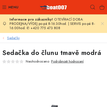
Přejít
Hleda
na
obsah
OTEVÍRACÍ DOBA:
E-SHOP
PRODEJNA/VÝDEJ po-pá 8-16:30hod. | SERVIS po-pá 8-
16:00hod. ✆ +420 775 473 808
AKČNÍ SLEVY
Sedačky
NOVINKY
Sedačka do člunu tmavě modrá
ZPRAVODAJ
Neohodnoceno
Podrobnosti hodnocení
KONTAKTY
LODNÍ MOTORY
NAFUKOVACÍ ČLUNY