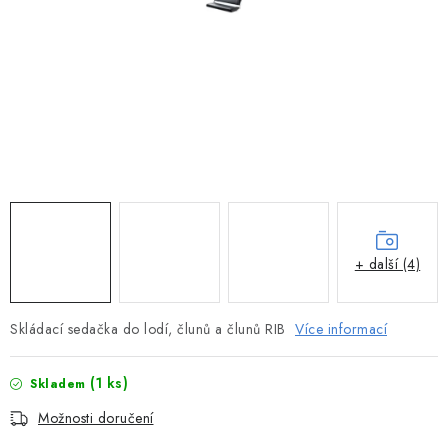
MOTOROVÉ ČLUNY
LODNÍ ELEKTROMOTORY
PRAMICE A MOTOROVÉ VESLICE
HLINÍKOVÉ ČLUNY
KAJAKY, KÁNOE A RAFTY
PLASTOVÉ LODĚ A ČLUNY
+ další (4)
ŠLAPADLA
Skládací sedačka do lodí, člunů a člunů RIB
Více informací
VODNÍ SKŮTRY
(1 ks)
Skladem
KATAMARÁNY - PONTON BOAT
Možnosti doručení