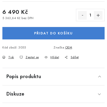
VODNÍ SPORTY
6 490 Kč
PŘÍSLUŠENSTVÍ K ČLUNŮM
5 363,64 Kč bez DPH
Měrná cena:
PŘÍSLUŠENSTVÍ K MOTORŮM
PŘIDAT DO KOŠÍKU
PŘÍVĚSY K LODÍM
Kód zboží:
3055
Značka:
OEM
ZNAČKY
Tisk
Zeptat se
Hlídat
Sdílet
Doprava a platba
Servis
Reklamace
Popis produktu
Obchodní podmínky
Podmínky ochrany osobních údajů
Diskuze