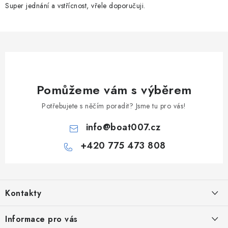
p
Super jednání a vstřícnost, vřele doporučuji.
i
s
u
Pomůžeme vám s výběrem
Potřebujete s něčím poradit? Jsme tu pro vás!
info
@
boat007.cz
+420 775 473 808
Z
á
Kontakty
p
a
PRODEJNA/ESHOP
Informace pro vás
+420 775 473 808
t