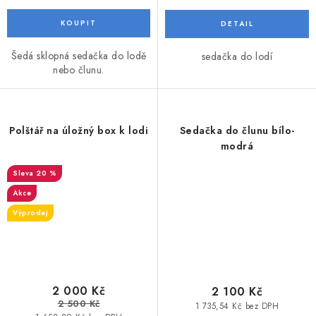
Šedá sklopná sedačka do lodě
sedačka do lodí
nebo člunu.
Polštář na úložný box k lodi
Sedačka do člunu bílo-
modrá
20 %
Akce
Výprodej
2 000 Kč
2 100 Kč
2 500 Kč
1 735,54 Kč bez DPH