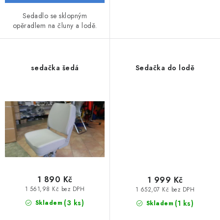
VODNÍ SPORTY
Sedadlo se sklopným
opěradlem na čluny a lodě.
PŘÍSLUŠENSTVÍ K ČLUNŮM
PŘÍSLUŠENSTVÍ K MOTORŮM
sedačka šedá
Sedačka do lodě
PŘÍVĚSY K LODÍM
ZNAČKY
Doprava a platba
Servis
Reklamace
Obchodní podmínky
Podmínky ochrany osobních údajů
1 890 Kč
1 999 Kč
1 561,98 Kč bez DPH
1 652,07 Kč bez DPH
(3 ks)
(1 ks)
Skladem
Skladem