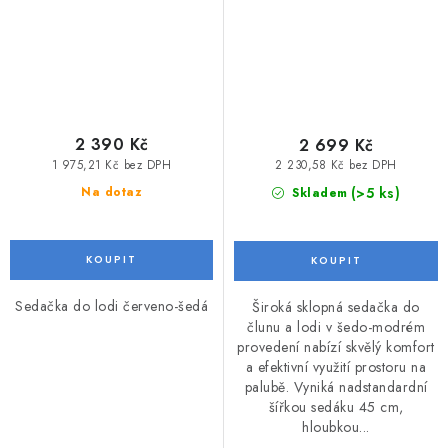
2 390 Kč
2 699 Kč
1 975,21 Kč bez DPH
2 230,58 Kč bez DPH
(>5 ks)
Na dotaz
Skladem
Sedačka do lodi červeno-šedá
Široká sklopná sedačka do
člunu a lodi v šedo-modrém
provedení nabízí skvělý komfort
a efektivní využití prostoru na
palubě. Vyniká nadstandardní
šířkou sedáku 45 cm,
hloubkou...