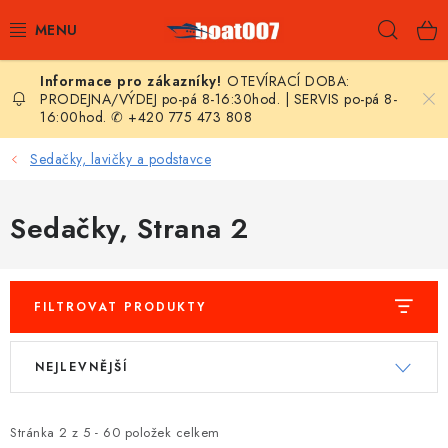
Přejít
Hleda
na
obsah
OTEVÍRACÍ DOBA:
E-SHOP
PRODEJNA/VÝDEJ po-pá 8-16:30hod. | SERVIS po-pá 8-
16:00hod. ✆ +420 775 473 808
AKČNÍ SLEVY
Sedačky, lavičky a podstavce
NOVINKY
Sedačky
, Strana 2
ZPRAVODAJ
KONTAKTY
FILTROVAT PRODUKTY
LODNÍ MOTORY
V
Ř
NEJLEVNĚJŠÍ
ý
a
NAFUKOVACÍ ČLUNY
p
z
i
e
Stránka
2
z
5
-
60
položek celkem