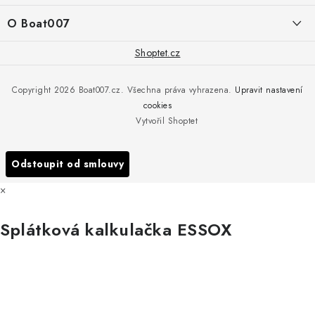
í
Doprava a platba
O Boat007
PŘÍJEM/VÝDEJ/SERVIS zakázek
+420 775 576 669
Servis
O nás
Shoptet.cz
Reklamace
Rosická 653, 19017 Praha 9 - Vinoř
Naše značky a zastoupení
Copyright 2026
Boat007.cz
. Všechna práva vyhrazena.
Upravit nastavení
Obchodní podmínky
Servis
cookies
Podmínky ochrany osobních údajů
Vytvořil Shoptet
Reklamace
Všechny značky
Odstoupit od smlouvy
×
Splátková kalkulačka ESSOX