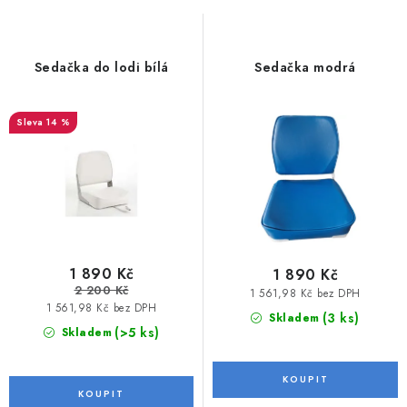
MOTOROVÉ ČLUNY
s
n
p
í
LODNÍ ELEKTROMOTORY
r
p
Sedačka do lodi bílá
Sedačka modrá
o
r
PRAMICE A MOTOROVÉ VESLICE
d
o
14 %
u
d
HLINÍKOVÉ ČLUNY
k
u
t
k
KAJAKY, KÁNOE A RAFTY
ů
t
PLASTOVÉ LODĚ A ČLUNY
ů
1 890 Kč
1 890 Kč
ŠLAPADLA
2 200 Kč
1 561,98 Kč bez DPH
1 561,98 Kč bez DPH
(3 ks)
Skladem
VODNÍ SKŮTRY
(>5 ks)
Skladem
KATAMARÁNY - PONTON BOAT