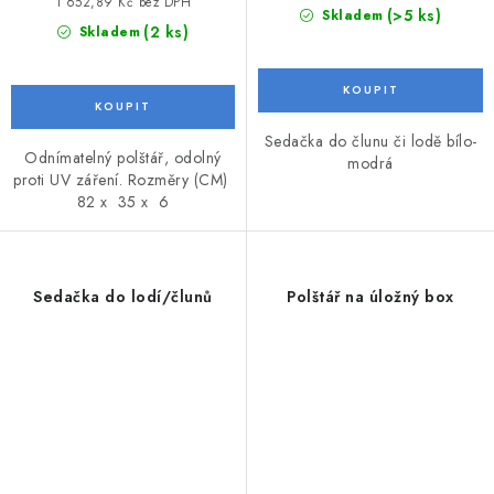
1 652,89 Kč bez DPH
(>5 ks)
Skladem
(2 ks)
Skladem
Sedačka do člunu či lodě bílo-
Odnímatelný polštář, odolný
modrá
proti UV záření. Rozměry (CM)
82 x 35 x 6
Sedačka do lodí/člunů
Polštář na úložný box