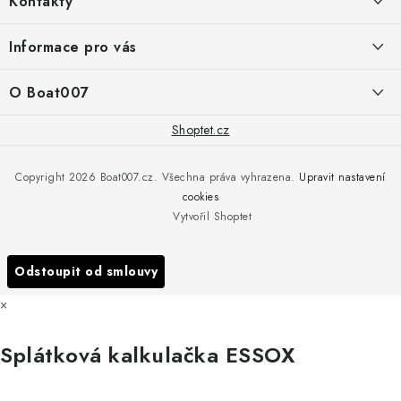
Kontakty
p
a
PRODEJNA/ESHOP
Informace pro vás
+420 775 473 808
t
í
Doprava a platba
O Boat007
PŘÍJEM/VÝDEJ/SERVIS zakázek
+420 775 576 669
Servis
O nás
Shoptet.cz
Reklamace
Rosická 653, 19017 Praha 9 - Vinoř
Naše značky a zastoupení
Copyright 2026
Boat007.cz
. Všechna práva vyhrazena.
Upravit nastavení
Obchodní podmínky
Servis
cookies
Podmínky ochrany osobních údajů
Vytvořil Shoptet
Reklamace
Všechny značky
Odstoupit od smlouvy
×
Splátková kalkulačka ESSOX