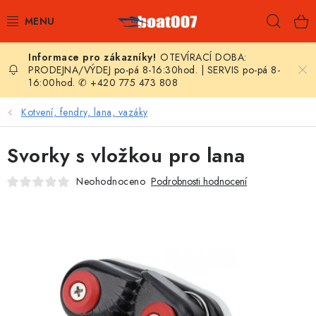
Přejít
Hleda
na
obsah
OTEVÍRACÍ DOBA:
E-SHOP
PRODEJNA/VÝDEJ po-pá 8-16:30hod. | SERVIS po-pá 8-
16:00hod. ✆ +420 775 473 808
AKČNÍ SLEVY
Kotvení, fendry, lana, vazáky
NOVINKY
Svorky s vložkou pro lana
ZPRAVODAJ
Neohodnoceno
Podrobnosti hodnocení
KONTAKTY
LODNÍ MOTORY
NAFUKOVACÍ ČLUNY