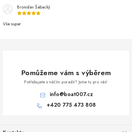
Bronislav Šabacký
Vše super
Pomůžeme vám s výběrem
Potřebujete s něčím poradit? Jsme tu pro vás!
info
@
boat007.cz
+420 775 473 808
Z
á