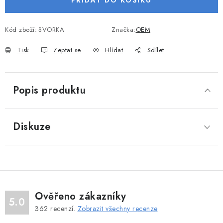
PŘIDAT DO KOŠÍKU
VODNÍ SPORTY
Kód zboží:
SVORKA
Značka:
OEM
PŘÍSLUŠENSTVÍ K ČLUNŮM
Tisk
Zeptat se
Hlídat
Sdílet
PŘÍSLUŠENSTVÍ K MOTORŮM
PŘÍVĚSY K LODÍM
Popis produktu
ZNAČKY
Diskuze
Doprava a platba
Servis
Reklamace
Obchodní podmínky
Podmínky ochrany osobních údajů
Ověřeno zákazníky
5.0
362
recenzí.
Zobrazit všechny recenze