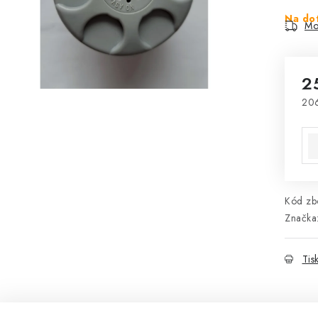
Na do
Mo
2
206
Mě
Kód zbo
Značka
Tis