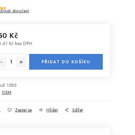
taz
žnosti doručení
50 Kč
,61 Kč bez DPH
rná cena:
PŘIDAT DO KOŠÍKU
ží:
1585
:
OEM
k
Zeptat se
Hlídat
Sdílet