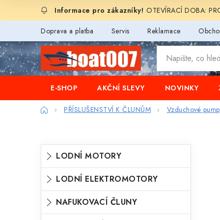
Přejít
OTEVÍRACÍ DOBA: PROD
na
obsah
Doprava a platba
Servis
Reklamace
Obcho
E-SHOP
AKČNÍ SLEVY
NOVINKY
Domů
PŘÍSLUŠENSTVÍ K ČLUNŮM
Vzduchové pump
P
K
Přeskočit
LODNÍ MOTORY
o
kategorie
a
s
LODNÍ ELEKTROMOTORY
t
t
e
NAFUKOVACÍ ČLUNY
r
g
a