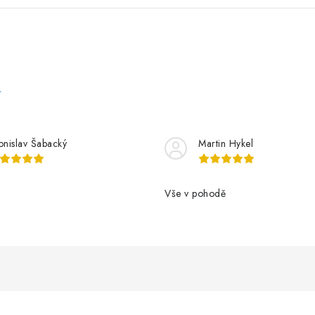
e
onislav Šabacký
Martin Hykel
Vše v pohodě