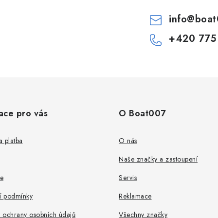
info
@
boat
+420 775
ace pro vás
O Boat007
 platba
O nás
Naše značky a zastoupení
e
Servis
 podmínky
Reklamace
 ochrany osobních údajů
Všechny značky