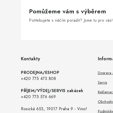
Pomůžeme vám s výběrem
Potřebujete s něčím poradit? Jsme tu pro vás!
Z
á
p
Kontakty
Inform
a
t
PRODEJNA/ESHOP
Doprava a
í
+420 775 473 808
Servis
PŘÍJEM/VÝDEJ/SERVIS zakázek
Reklamac
+420 775 576 669
Obchodní
Rosická 653, 19017 Praha 9 - Vinoř
Podmínky