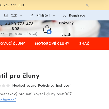
20 775 473 808
CZK
Přihlášení
Registrace
Prázdný
+420 775 473
808
NÁKUPNÍ
(po – pá: 8:00 – 16:30)
košík
OVACÍ ČLUNY
MOTOROVÉ ČLUNY
ZNAČKY
KOŠÍK
til pro čluny
Neohodnoceno
Podrobnosti hodnocení
 přetlakový pro nafukovací čluny boat007
informací