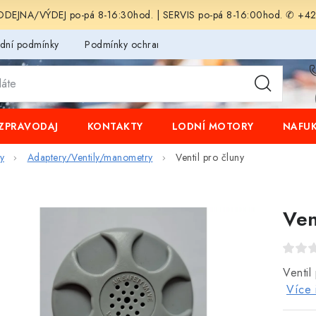
EJNA/VÝDEJ po-pá 8-16:30hod. | SERVIS po-pá 8-16:00hod. ✆ +4
dní podmínky
Podmínky ochrany osobních údajů
ZPRAVODAJ
KONTAKTY
LODNÍ MOTORY
NAFUK
y
Adaptery/Ventily/manometry
Ventil pro čluny
Ven
Ventil
Více 